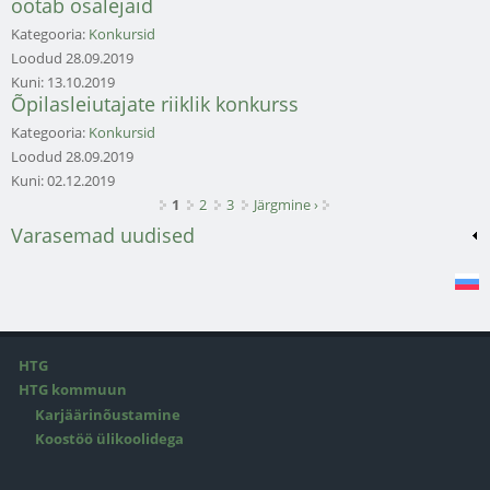
ootab osalejaid
Kategooria:
Konkursid
Loodud
28.09.2019
Kuni:
13.10.2019
Õpilasleiutajate riiklik konkurss
Kategooria:
Konkursid
Loodud
28.09.2019
Kuni:
02.12.2019
Lehed
1
2
3
Järgmine ›
Varasemad uudised
HTG
HTG kommuun
Karjäärinõustamine
Koostöö ülikoolidega