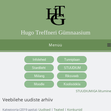
Hugo Treffneri Gümnaasium
Menüü
STUUDIUMIGA liitumine
Veebilehe uudiste arhiiv
Kategooria (2019 aasta):
Uudised
|
Teated
|
Konkursid