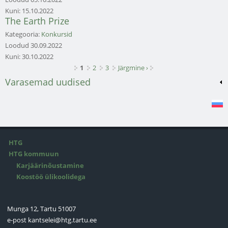
Kuni:
15.10.2022
The Earth Prize
Kategooria:
Konkursid
Loodud
30.09.2022
Kuni:
30.10.2022
Lehed
1
2
3
Järgmine ›
Varasemad uudised
HTG
HTG kommuun
Karjäärinõustamine
Koostöö ülikoolidega
Munga 12, Tartu 51007
e-post
kantselei@htg.tartu.ee