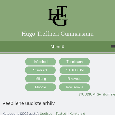
Hugo Treffneri Gümnaasium
Menüü
STUUDIUMIGA liitumine
Veebilehe uudiste arhiiv
Kategooria (2022 aasta):
Uudised
|
Teated
|
Konkursid