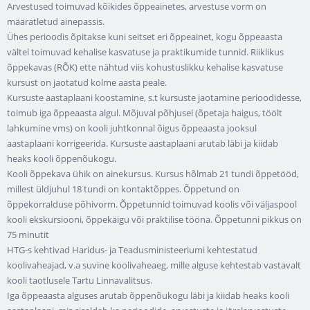
Arvestused toimuvad kõikides õppeainetes, arvestuse vorm on
määratletud ainepassis.
Ühes perioodis õpitakse kuni seitset eri õppeainet, kogu õppeaasta
vältel toimuvad kehalise kasvatuse ja praktikumide tunnid. Riiklikus
õppekavas (RÕK) ette nähtud viis kohustuslikku kehalise kasvatuse
kursust on jaotatud kolme aasta peale.
Kursuste aastaplaani koostamine, s.t kursuste jaotamine perioodidesse,
toimub iga õppeaasta algul. Mõjuval põhjusel (õpetaja haigus, töölt
lahkumine vms) on kooli juhtkonnal õigus õppeaasta jooksul
aastaplaani korrigeerida. Kursuste aastaplaani arutab läbi ja kiidab
heaks kooli õppenõukogu.
Kooli õppekava ühik on ainekursus. Kursus hõlmab 21 tundi õppetööd,
millest üldjuhul 18 tundi on kontaktõppes. Õppetund on
õppekorralduse põhivorm. Õppetunnid toimuvad koolis või väljaspool
kooli ekskursiooni, õppekäigu või praktilise tööna. Õppetunni pikkus on
75 minutit
HTG-s kehtivad Haridus- ja Teadusministeeriumi kehtestatud
koolivaheajad, v.a suvine koolivaheaeg, mille alguse kehtestab vastavalt
kooli taotlusele Tartu Linnavalitsus.
Iga õppeaasta alguses arutab õppenõukogu läbi ja kiidab heaks kooli