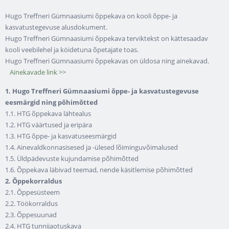
Hugo Treffneri Gümnaasiumi õppekava on kooli õppe- ja
kasvatustegevuse alusdokument.
Hugo Treffneri Gümnaasiumi õppekava terviktekst on kättesaadav
kooli veebilehel ja köidetuna õpetajate toas.
Hugo Treffneri Gümnaasiumi õppekavas on üldosa ning ainekavad.
Ainekavade link >>
1. Hugo Treffneri Gümnaasiumi õppe- ja kasvatustegevuse
eesmärgid ning põhimõtted
1.1. HTG õppekava lähtealus
1.2. HTG väärtused ja eripära
1.3. HTG õppe- ja kasvatuseesmärgid
1.4. Ainevaldkonnasisesed ja -ülesed lõiminguvõimalused
1.5. Üldpädevuste kujundamise põhimõtted
1.6. Õppekava läbivad teemad, nende käsitlemise põhimõtted
2. Õppekorraldus
2.1. Õppesüsteem
2.2. Töökorraldus
2.3. Õppesuunad
2.4. HTG tunnijaotuskava