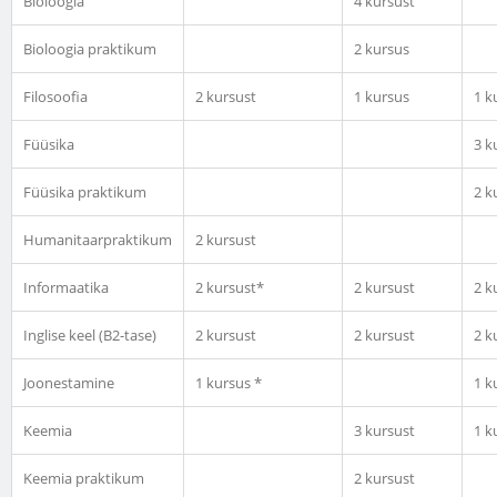
Bioloogia
4 kursust
Bioloogia praktikum
2 kursus
Filosoofia
2 kursust
1 kursus
1 k
Füüsika
3 k
Füüsika praktikum
2 k
Humanitaarpraktikum
2 kursust
Informaatika
2 kursust*
2 kursust
2 k
Inglise keel (B2-tase)
2 kursust
2 kursust
2 k
Joonestamine
1 kursus *
1 k
Keemia
3 kursust
1 k
Keemia praktikum
2 kursust