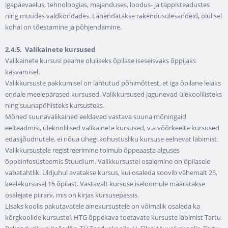
igapäevaelus, tehnoloogias, majanduses, loodus- ja täppisteadustes
ning muudes valdkondades. Lahendatakse rakendusülesandeid, olulisel
kohal on tõestamine ja põhjendamine.
2.4.5.
Valikainete kursused
Valikainete kursusi peame oluliseks õpilase iseseisvaks õppijaks
kasvamisel.
Valikkursuste pakkumisel on lähtutud põhimõttest, et iga õpilane leiaks
endale meelepärased kursused. Valikkursused jagunevad ülekoolilisteks
ning suunapõhisteks kursusteks.
Mõned suunavalikained eeldavad vastava suuna mõningaid
eelteadmisi, ülekoolilised valikainete kursused, v.a võõrkeelte kursused
edasijõudnutele, ei nõua ühegi kohustusliku kursuse eelnevat läbimist.
Valikkursustele registreerimine toimub õppeaasta alguses
õppeinfosüsteemis Stuudium. Valikkursustel osalemine on õpilasele
vabatahtlik. Üldjuhul avatakse kursus, kui osaleda soovib vähemalt 25,
keelekursusel 15 õpilast. Vastavalt kursuse iseloomule määratakse
osalejate piirarv, mis on kirjas kursusepassis.
Lisaks koolis pakutavatele ainekursustele on võimalik osaleda ka
kõrgkoolide kursustel. HTG õppekava toetavate kursuste läbimist Tartu