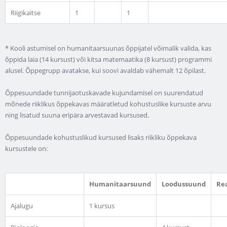
Riigikaitse
1
1
* Kooli astumisel on humanitaarsuunas õppijatel võimalik valida, kas
õppida laia (14 kursust) või kitsa matemaatika (8 kursust) programmi
alusel. Õppegrupp avatakse, kui soovi avaldab vähemalt 12 õpilast.
Õppesuundade tunnijaotuskavade kujundamisel on suurendatud
mõnede riiklikus õppekavas määratletud kohustuslike kursuste arvu
ning lisatud suuna eripära arvestavad kursused.
Õppesuundade kohustuslikud kursused lisaks riikliku õppekava
kursustele on:
Humanitaarsuund
Loodussuund
Re
Ajalugu
1 kursus