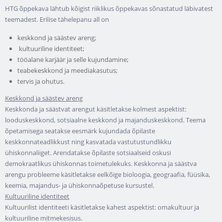
HTG õppekava lähtub kõigist riiklikus õppekavas sõnastatud läbivatest
teemadest. Erilise tähelepanu all on
keskkond ja säästev areng;
kultuuriline identiteet;
tööalane karjäär ja selle kujundamine;
teabekeskkond ja meediakasutus;
tervis ja ohutus.
Keskkond ja säästev areng
Keskkonda ja säästvat arengut käsitletakse kolmest aspektist:
looduskeskkond, sotsiaalne keskkond ja majanduskeskkond. Teema
õpetamisega seatakse eesmärk kujundada õpilaste
keskkonnateadlikkust ning kasvatada vastutustundlikku
ühiskonnaliiget. Arendatakse õpilaste sotsiaalseid oskusi
demokraatlikus ühiskonnas toimetulekuks. Keskkonna ja säästva
arengu probleeme käsitletakse eelkõige bioloogia, geograafia, füüsika,
keemia, majandus- ja ühiskonnaõpetuse kursustel.
Kultuuriline identiteet
Kultuurilist identiteeti käsitletakse kahest aspektist: omakultuur ja
kultuuriline mitmekesisus.