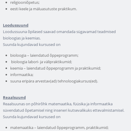
religiooniõpetus;
eesti keele ja mäluasutuste praktikum.
Loodussuund
Loodussuuna õpilased saavad omandada sügavamad teadmised
bioloogias ja keemias.
Suunda kujundavad kursused on
bioloogia – laiendatud õppeprogramm;
bioloogia labori- ja välipraktikumid;
keemia – laiendatud õppeprogramm ja praktikumid;
informaatika;
suuna eripära arvestav(ad) tehnoloogiakursus(ed).
Reaalsuund
Reaalsuunas on põhirõhk matemaatika, füüsika ja informaatika
süvendatud õpetamisel ning inseneri kutsevalikuks ettevalmistamisel.
Suunda kujundavad kursused on
matemaatika – laiendatud õppeprogramm, praktikumid;