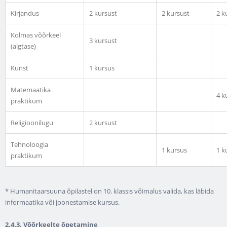
Kirjandus
2 kursust
2 kursust
2 k
Kolmas võõrkeel
3 kursust
(algtase)
Kunst
1 kursus
Matemaatika
4 k
praktikum
Religioonilugu
2 kursust
Tehnoloogia
1 kursus
1 k
praktikum
* Humanitaarsuuna õpilastel on 10. klassis võimalus valida, kas läbida
informaatika või joonestamise kursus.
2.4.3.
Võõrkeelte õpetamine