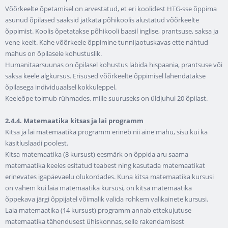
Võõrkeelte õpetamisel on arvestatud, et eri koolidest HTG-sse õppima
asunud õpilased saaksid jätkata põhikoolis alustatud võõrkeelte
õppimist. Koolis õpetatakse põhikooli baasil inglise, prantsuse, saksa ja
vene keelt. Kahe võõrkeele õppimine tunnijaotuskavas ette nähtud
mahus on õpilasele kohustuslik.
Humanitaarsuunas on õpilasel kohustus läbida hispaania, prantsuse või
saksa keele algkursus. Erisused võõrkeelte õppimisel lahendatakse
õpilasega individuaalsel kokkuleppel.
Keeleõpe toimub rühmades, mille suuruseks on üldjuhul 20 õpilast.
2.4.4.
Matemaatika kitsas ja lai programm
Kitsa ja lai matemaatika programm erineb nii aine mahu, sisu kui ka
käsitluslaadi poolest.
Kitsa matemaatika (8 kursust) eesmärk on õppida aru saama
matemaatika keeles esitatud teabest ning kasutada matemaatikat
erinevates igapäevaelu olukordades. Kuna kitsa matemaatika kursusi
on vähem kui laia matemaatika kursusi, on kitsa matemaatika
õppekava järgi õppijatel võimalik valida rohkem valikainete kursusi.
Laia matemaatika (14 kursust) programm annab ettekujutuse
matemaatika tähendusest ühiskonnas, selle rakendamisest