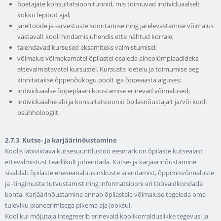
õpetajate konsultatsioonitunnid, mis toimuvad individuaalselt
kokku lepitud ajal;
järeltööde ja -arvestuste sooritamise ning järelevastamise võimalus
vastavalt kooli hindamisjuhendis ette nähtud korrale;
täiendavad kursused eksamiteks valmistumisel;
võimalus võimekamatel õpilastel osaleda aineolümpiaadideks
ettevalmistavatel kursustel. Kursuste loetelu ja toimumise aeg
kinnitatakse õppenõukogu poolt iga õppeaasta alguses;
individuaalse õppeplaani koostamise erinevad võimalused;
individuaalne abi ja konsultatsioonid õpilasnõustajalt ja/või kooli
psühholoogilt.
2.7.3
.
Kutse- ja karjäärinõustamine
Koolis läbiviidava kutsesuunitlustöö eesmärk on õpilaste kutsealast
ettevalmistust teadlikult juhendada. Kutse- ja karjäärinõustamine
sisaldab õpilaste eneseanalüüsioskuste arendamist, õppimisvõimaluste
ja -tingimuste tutvustamist ning informatsiooni eri töövaldkondade
kohta. Karjäärinõustamine annab õpilastele võimaluse tegeleda oma
tuleviku planeerimisega pikema aja jooksul.
Kool kui mõjutaja integreerib erinevaid koolikorralduslikke tegevusi ja