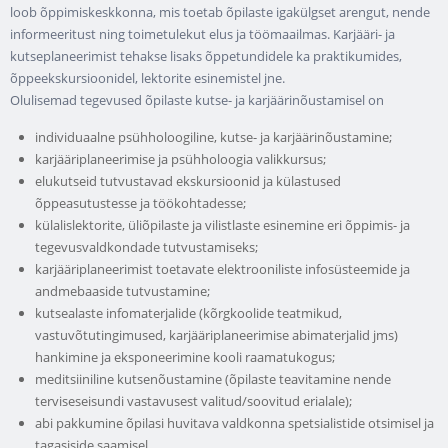
loob õppimiskeskkonna, mis toetab õpilaste igakülgset arengut, nende
informeeritust ning toimetulekut elus ja töömaailmas. Karjääri- ja
kutseplaneerimist tehakse lisaks õppetundidele ka praktikumides,
õppeekskursioonidel, lektorite esinemistel jne.
Olulisemad tegevused õpilaste kutse- ja karjäärinõustamisel on
individuaalne psühholoogiline, kutse- ja karjäärinõustamine;
karjääriplaneerimise ja psühholoogia valikkursus;
elukutseid tutvustavad ekskursioonid ja külastused
õppeasutustesse ja töökohtadesse;
külalislektorite, üliõpilaste ja vilistlaste esinemine eri õppimis- ja
tegevusvaldkondade tutvustamiseks;
karjääriplaneerimist toetavate elektrooniliste infosüsteemide ja
andmebaaside tutvustamine;
kutsealaste infomaterjalide (kõrgkoolide teatmikud,
vastuvõtutingimused, karjääriplaneerimise abimaterjalid jms)
hankimine ja eksponeerimine kooli raamatukogus;
meditsiiniline kutsenõustamine (õpilaste teavitamine nende
terviseseisundi vastavusest valitud/soovitud erialale);
abi pakkumine õpilasi huvitava valdkonna spetsialistide otsimisel ja
tagasiside saamisel.