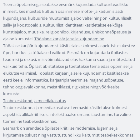
Teema õpetamisega seatakse eesmärk kujundada kultuuriteadlikku
inimest, kes mõistab kultuuri osa inimese mõtte- ja käitumislaadi
kujundajana, kultuuride muutumist ajaloo vältel ning on kultuuriliselt
salliv ja koostööaldis. Kultuurilist identiteeti käsitletakse eelkõige
kunstiajaloo, muusika, religiooniloo, kirjanduse, ühiskonnaõpetuse ja
ajaloo kursustel.
Tööalane karjäär ja selle kujundamine
Tööalase karjääri kujundamist käsitletakse kolmest aspektist: elukestev
õpe, haridus- ja tööalased valikud. Eesmärk on kujundada õpilastes
teadmisi ja oskusi, mis võimaldavad elus hakkama saada ja mõtestatud
valikuid teha. Õpilast abistatakse ja toetatakse tema edasiõppimisel ja
elukutse valimisel. Tööalast karjääri ja selle kujundamist käsitletakse
eesti keele, informaatika, karjääriplaneerimise, majandusõpetuse,
tehnoloogiavaldkonna, meistriklassi, riigikaitse ning võõrkeelte
kursustel.
Teabekeskkond ja meediakasutus
Teabekeskkonna ja meediakasutuse teemasid käsitletakse kolmest
aspektist: allikakriitilisus, intellektuaalse omandi austamine, turvaline
toimimine teabekeskkonnas.
Eesmärk on arendada õpilaste kriitilise mõtlemise, lugemise ja
kirjutamise oskust ning vastutustundlikku käitumist teabekeskkonnas.