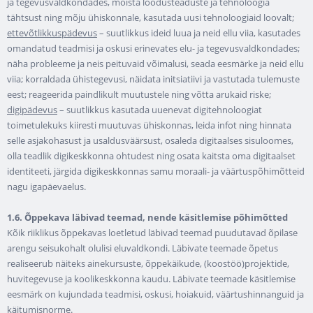
ja tegevusvaldkondades, mõista loodusteaduste ja tehnoloogia
tähtsust ning mõju ühiskonnale, kasutada uusi tehnoloogiaid loovalt;
ettevõtlikkuspädevus
– suutlikkus ideid luua ja neid ellu viia, kasutades
omandatud teadmisi ja oskusi erinevates elu- ja tegevusvaldkondades;
näha probleeme ja neis peituvaid võimalusi, seada eesmärke ja neid ellu
viia; korraldada ühistegevusi, näidata initsiatiivi ja vastutada tulemuste
eest; reageerida paindlikult muutustele ning võtta arukaid riske;
digipädevus
– suutlikkus kasutada uuenevat digitehnoloogiat
toimetulekuks kiiresti muutuvas ühiskonnas, leida infot ning hinnata
selle asjakohasust ja usaldusväärsust, osaleda digitaalses sisuloomes,
olla teadlik digikeskkonna ohtudest ning osata kaitsta oma digitaalset
identiteeti, järgida digikeskkonnas samu moraali- ja väärtuspõhimõtteid
nagu igapäevaelus.
1.6. Õppekava läbivad teemad, nende käsitlemise põhimõtted
Kõik riiklikus õppekavas loetletud läbivad teemad puudutavad õpilase
arengu seisukohalt olulisi eluvaldkondi. Läbivate teemade õpetus
realiseerub näiteks ainekursuste, õppekäikude, (koostöö)projektide,
huvitegevuse ja koolikeskkonna kaudu. Läbivate teemade käsitlemise
eesmärk on kujundada teadmisi, oskusi, hoiakuid, väärtushinnanguid ja
käitumisnorme.