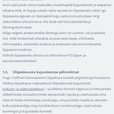
Kool väärtustab ühtse teadusliku maailmapildi kujundamist ja seepärast
tehakse kõik, et õppija oskaks näha seoseid eri õppeainete vahel. Iga
õppeaasta alguses on õpetajatel kogu aasta kursuste plaan ning
ülekooliliste ürituste kava, mis aitab neil tööd planeerida ja
lõimingukohti leida.
Kõige selgem ainetevahelise lõimingu koht on uurimis- või praktiline
töö, mille hindamisel võetakse arvesse eesti keele, võõrkeele,
informaatika, statistilise analüüsi ja enamasti veel ühe konkreetse
õppeaine tundmist.
Kõikide õppeainete ühisosa on lähtumine HTG õppe- ja
kasvatuseesmärkidest.
1.5. Üldpädevuste kujundamise põhimõtted
Hugo Treffneri Gümnaasiumi õppekava taotleb järgmiste gümnaasiumi
riiklikus õppekavas määratletud üldpädevuste kujunemist:
kultuuri- ja väärtuspädevus
– suutlikkus hinnata tegevusi ja inimsuhteid
üldkehtivate moraalinormide seisukohalt; tajuda ja väärtustada oma
seotust teiste inimestega, loodusega, oma ja teiste maade ja rahvaste
kultuuripärandiga ning nüüdiskultuuri sündmustega; väärtustada
loomingut ja kujundada ilumeelt;