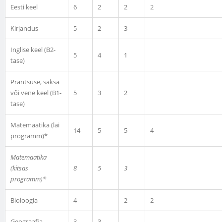
Eesti keel
6
2
2
2
Kirjandus
5
2
3
Inglise keel (B2-
5
4
1
tase)
Prantsuse, saksa
või vene keel (B1-
5
3
2
tase)
Matemaatika (lai
14
5
5
4
programm)*
Matemaatika
(kitsas
8
5
3
programm)*
Bioloogia
4
2
2
Geograafia
3
3