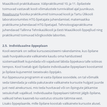
Maaülikooli praktikabaase. Välipraktikumid 10. ja 11. õpilastele
toimuvad vastavalt kooli võimalustele tunnivälisel ajal juunikuus.
Reaalsuuna
füüsika praktikumid toimuvad kooli ja Tartu Ülikooli
laboratooriumites HTG õpetajate juhendamisel, matemaatika
praktikume juhendavad HTG õpetajad. Tehnoloogiapraktikume
juhendavad Tallinna Tehnikaülikooli ja Eesti Maaülikooli õppejõud ning
praktikumid toimuvad kõrgkoolide laborites.
2.5.
Individuaalne õppeplaan
Kooli eesmärk on sellise kursusesüsteemi rakendamine, kus õpilane
saab huvipakkuvate valikainete kaudu oma haridusteed
süstemaatiliselt kujundada või vajadusel läbida õppekava talle sobivas
tempos. Kool toetab igati õpilaste individuaalse õppeplaani koostamist
ja õpilase kujunemist iseseisvaks õppijaks.
Kui õppesuuna programm ei vasta õpilase soovidele, on tal võimalik
seda täiendada ja valida pakutavate valikainete kursuste hulgast juurde
just neid ainekursusi, mis teda huvitavad või on õpingute jätkamise
seisukohalt vajalikud. Individuaalse õppeplaani täitmist jälgib õpilane,
valikuid tehes kaasneb ka vastutus otsuste täitmise eest.
Lisaks õppeplaanile, mille õpilane koostab valikainete kursuste alusel,