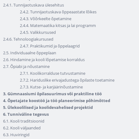
2.4.1. Tunnijaotuskava ülesehitus
2.4.2. Tunnijaotuskava õppeaastate lõikes
2.4.3. Võõrkeelte õpetamine
2.4.4. Matemaatika kitsas ja lai programm
2.4.5. Valikkursused
2.4.6. Tehnoloogiakursused
2.4.7. Praktikumid ja õppelaagrid
2.5. Individuaalne õppeplaan
2.6. Hindamine ja kooli lõpetamise korraldus
2.7. Õpiabi ja nõustamine
2.7.1. Koolikorralduse tutvustamine
2.7.2. Hariduslike erivajadustega õpilaste toetamine
2.7.3. Kutse- ja karjäärinõustamine
3. Gümnaasiumi õpilasuurimus või praktiline töö
4. Õpetajate koostöö ja töö planeerimise põhimõtted
5. Ülekoolilised ja koolidevahelised projektid
6. Tunniväline tegevus
6.1. Kooli traditsioonid
6.2. Kooli väljaanded
6.3. Huviringid