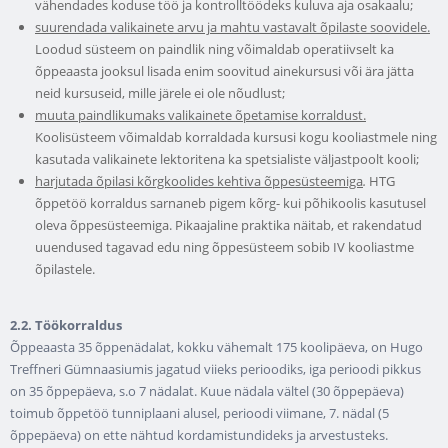
vähendades koduse töö ja kontrolltöödeks kuluva aja osakaalu;
suurendada valikainete arvu ja mahtu vastavalt õpilaste soovidele.
Loodud süsteem on paindlik ning võimaldab operatiivselt ka
õppeaasta jooksul lisada enim soovitud ainekursusi või ära jätta
neid kursuseid, mille järele ei ole nõudlust;
muuta paindlikumaks valikainete õpetamise korraldust.
Koolisüsteem võimaldab korraldada kursusi kogu kooliastmele ning
kasutada valikainete lektoritena ka spetsialiste väljastpoolt kooli;
harjutada õpilasi kõrgkoolides kehtiva õppesüsteemiga
.
HTG
õppetöö korraldus sarnaneb pigem kõrg- kui põhikoolis kasutusel
oleva õppesüsteemiga. Pikaajaline praktika näitab, et rakendatud
uuendused tagavad edu ning õppesüsteem sobib IV kooliastme
õpilastele.
2.2. Töökorraldus
Õppeaasta 35 õppenädalat, kokku vähemalt 175 koolipäeva, on Hugo
Treffneri Gümnaasiumis jagatud viieks perioodiks, iga perioodi pikkus
on 35 õppepäeva, s.o 7 nädalat. Kuue nädala vältel (30 õppepäeva)
toimub õppetöö tunniplaani alusel, perioodi viimane, 7. nädal (5
õppepäeva) on ette nähtud kordamistundideks ja arvestusteks.