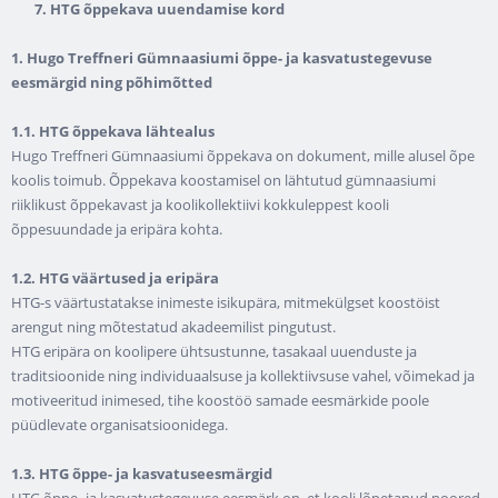
7. HTG õppekava uuendamise kord
1. Hugo Treffneri Gümnaasiumi õppe- ja kasvatustegevuse
eesmärgid ning põhimõtted
1.1. HTG õppekava lähtealus
Hugo Treffneri Gümnaasiumi õppekava on dokument, mille alusel õpe
koolis toimub. Õppekava koostamisel on lähtutud gümnaasiumi
riiklikust õppekavast ja koolikollektiivi kokkuleppest kooli
õppesuundade ja eripära kohta.
1.2. HTG väärtused ja eripära
HTG-s väärtustatakse inimeste isikupära, mitmekülgset koostöist
arengut ning mõtestatud akadeemilist pingutust.
HTG eripära on koolipere ühtsustunne, tasakaal uuenduste ja
traditsioonide ning individuaalsuse ja kollektiivsuse vahel, võimekad ja
motiveeritud inimesed, tihe koostöö samade eesmärkide poole
püüdlevate organisatsioonidega.
1.3. HTG õppe- ja kasvatuseesmärgid
HTG õppe- ja kasvatustegevuse eesmärk on, et kooli lõpetanud noored