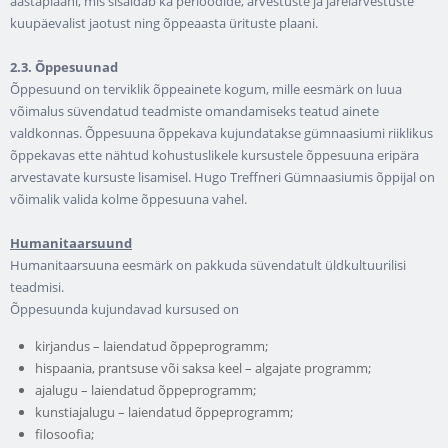
aastaplaani, mis sisaldab ka perioodide, arvestuste ja järelarvestuste
kuupäevalist jaotust ning õppeaasta ürituste plaani.
2.3. Õppesuunad
Õppesuund on terviklik õppeainete kogum, mille eesmärk on luua
võimalus süvendatud teadmiste omandamiseks teatud ainete
valdkonnas. Õppesuuna õppekava kujundatakse gümnaasiumi riiklikus
õppekavas ette nähtud kohustuslikele kursustele õppesuuna eripära
arvestavate kursuste lisamisel. Hugo Treffneri Gümnaasiumis õppijal on
võimalik valida kolme õppesuuna vahel.
Humanitaarsuund
Humanitaarsuuna eesmärk on pakkuda süvendatult üldkultuurilisi
teadmisi.
Õppesuunda kujundavad kursused on
kirjandus – laiendatud õppeprogramm;
hispaania, prantsuse või saksa keel – algajate programm;
ajalugu – laiendatud õppeprogramm;
kunstiajalugu – laiendatud õppeprogramm;
filosoofia;