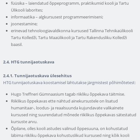
füüsika – laiendatud õppeprogramm, praktikumid kooli ja Tartu
Ülikooli laborites;
informaatika – algkursusest programmeerimiseni;
joonestamine;
erinevad tehnoloogiavaldkonna kursused Tallinna Tehnikaülikooli
Tartu Kolledži, Tartu Maaülikooli ja Tartu Rakendusliku Kolledži
baasil.
2.4. HTG tunnijaotuskava
2.4.1.
Tunnijaotuskava ülesehitus
HTG tunnijaotuskava koostamisel lähtutakse järgmistest põhimõtetest:
Hugo Treffneri Gümnaasium tagab riikliku õppekava täitmise.
Riiklikus õppekavas ette nähtud ainekursustele on lisatud
humanitaar-, loodus- ja reaalsuunda kujundavate valikainete
kursused ning suurendatud mõnede riiklikus õppekavas sätestatud
kursuste arvu.
Õpilane, olles kooli astudes valinud õppesuuna, on kohustatud
läbima riikliku õppekava kohustuslikud kursused ning kõik kooli