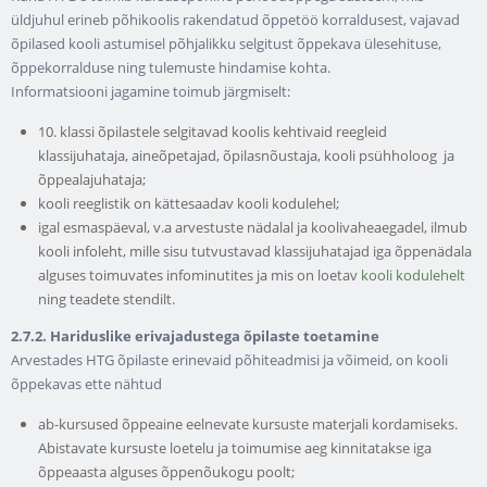
üldjuhul erineb põhikoolis rakendatud õppetöö korraldusest, vajavad
õpilased kooli astumisel põhjalikku selgitust õppekava ülesehituse,
õppekorralduse ning tulemuste hindamise kohta.
Informatsiooni jagamine toimub järgmiselt:
10. klassi õpilastele selgitavad koolis kehtivaid reegleid
klassijuhataja, aineõpetajad, õpilasnõustaja, kooli psühholoog ja
õppealajuhataja;
kooli reeglistik on kättesaadav kooli kodulehel;
igal esmaspäeval, v.a arvestuste nädalal ja koolivaheaegadel, ilmub
kooli infoleht, mille sisu tutvustavad klassijuhatajad iga õppenädala
alguses toimuvates infominutites ja mis on loetav
kooli kodulehelt
ning teadete stendilt.
2.7.2. Hariduslike erivajadustega õpilaste toetamine
Arvestades HTG õpilaste erinevaid põhiteadmisi ja võimeid, on kooli
õppekavas ette nähtud
ab-kursused õppeaine eelnevate kursuste materjali kordamiseks.
Abistavate kursuste loetelu ja toimumise aeg kinnitatakse iga
õppeaasta alguses õppenõukogu poolt;