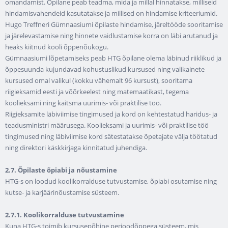
omandamist. Õpilane peab teadma, mida ja millal hinnatakse, milliseid
hindamisvahendeid kasutatakse ja millised on hindamise kriteeriumid.
Hugo Treffneri Gümnaasiumi õpilaste hindamise, järeltööde sooritamise
ja järelevastamise ning hinnete vaidlustamise korra on läbi arutanud ja
heaks kiitnud kooli õppenõukogu.
Gümnaasiumi lõpetamiseks peab HTG õpilane olema läbinud riiklikud ja
õppesuunda kujundavad kohustuslikud kursused ning valikainete
kursused omal valikul (kokku vähemalt 96 kursust), sooritama
riigieksamid eesti ja võõrkeelest ning matemaatikast, tegema
koolieksami ning kaitsma uurimis- või praktilise töö.
Riigieksamite läbiviimise tingimused ja kord on kehtestatud haridus- ja
teadusministri määrusega. Koolieksami ja uurimis- või praktilise töö
tingimused ning läbiviimise kord sätestatakse õpetajate välja töötatud
ning direktori käskkirjaga kinnitatud juhendiga.
2.7. Õpilaste õpiabi ja nõustamine
HTG-s on loodud koolikorralduse tutvustamise, õpiabi osutamise ning
kutse- ja karjäärinõustamise süsteem.
2.7.1. Koolikorralduse tutvustamine
Kuna HTG-s toimib kursusepõhine perioodõppega süsteem, mis