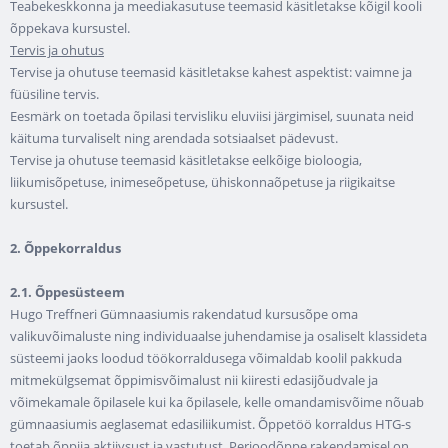
Teabekeskkonna ja meediakasutuse teemasid käsitletakse kõigil kooli
õppekava kursustel.
Tervis ja ohutus
Tervise ja ohutuse teemasid käsitletakse kahest aspektist: vaimne ja
füüsiline tervis.
Eesmärk on toetada õpilasi tervisliku eluviisi järgimisel, suunata neid
käituma turvaliselt ning arendada sotsiaalset pädevust.
Tervise ja ohutuse teemasid käsitletakse eelkõige bioloogia,
liikumisõpetuse, inimeseõpetuse, ühiskonnaõpetuse ja riigikaitse
kursustel.
2. Õppekorraldus
2.1.
Õppesüsteem
Hugo Treffneri Gümnaasiumis rakendatud kursusõpe oma
valikuvõimaluste ning individuaalse juhendamise ja osaliselt klassideta
süsteemi jaoks loodud töökorraldusega võimaldab koolil pakkuda
mitmekülgsemat õppimisvõimalust nii kiiresti edasijõudvale ja
võimekamale õpilasele kui ka õpilasele, kelle omandamisvõime nõuab
gümnaasiumis aeglasemat edasiliikumist. Õppetöö korraldus HTG-s
toetab õppija aktiivsust ja vastutust. Perioodõppe rakendamisel on