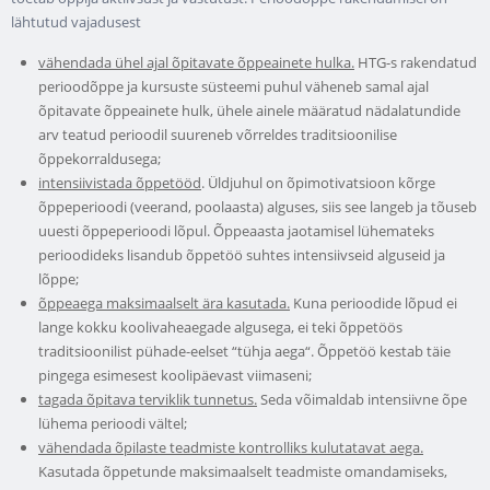
lähtutud vajadusest
vähendada ühel ajal õpitavate õppeainete hulka.
HTG-s rakendatud
perioodõppe ja kursuste süsteemi puhul väheneb samal ajal
õpitavate õppeainete hulk, ühele ainele määratud nädalatundide
arv teatud perioodil suureneb võrreldes traditsioonilise
õppekorraldusega;
intensiivistada õppetööd
. Üldjuhul on õpimotivatsioon kõrge
õppeperioodi (veerand, poolaasta) alguses, siis see langeb ja tõuseb
uuesti õppeperioodi lõpul. Õppeaasta jaotamisel lühemateks
perioodideks lisandub õppetöö suhtes intensiivseid alguseid ja
lõppe;
õppeaega maksimaalselt ära kasutada.
Kuna perioodide lõpud ei
lange kokku koolivaheaegade algusega, ei teki õppetöös
traditsioonilist pühade-eelset “tühja aega“. Õppetöö kestab täie
pingega esimesest koolipäevast viimaseni;
tagada õpitava terviklik tunnetus.
Seda võimaldab intensiivne õpe
lühema perioodi vältel;
vähendada õpilaste teadmiste kontrolliks kulutatavat aega.
Kasutada õppetunde maksimaalselt teadmiste omandamiseks,