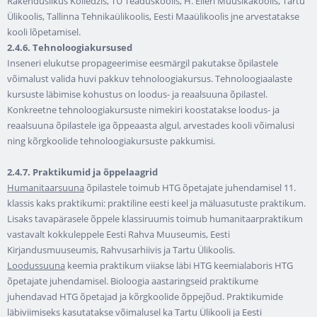
Rakenduslikus Kolledžis, TÜ Teaduskoolis, H. Elleri Muusikakoolis, Tartu
Ülikoolis, Tallinna Tehnikaülikoolis, Eesti Maaülikoolis jne arvestatakse
kooli lõpetamisel.
2.4.6. Tehnoloogiakursused
Inseneri elukutse propageerimise eesmärgil pakutakse õpilastele
võimalust valida huvi pakkuv tehnoloogiakursus. Tehnoloogiaalaste
kursuste läbimise kohustus on loodus- ja reaalsuuna õpilastel.
Konkreetne tehnoloogiakursuste nimekiri koostatakse loodus- ja
reaalsuuna õpilastele iga õppeaasta algul, arvestades kooli võimalusi
ning kõrgkoolide tehnoloogiakursuste pakkumisi.
2.4.7. Praktikumid ja õppelaagrid
Humanitaarsuuna
õpilastele toimub HTG õpetajate juhendamisel 11.
klassis kaks praktikumi: praktiline eesti keel ja mäluasutuste praktikum.
Lisaks tavapärasele õppele klassiruumis toimub humanitaarpraktikum
vastavalt kokkuleppele Eesti Rahva Muuseumis, Eesti
Kirjandusmuuseumis, Rahvusarhiivis ja Tartu Ülikoolis.
Loodussuuna
keemia praktikum viiakse läbi HTG keemialaboris HTG
õpetajate juhendamisel. Bioloogia aastaringseid praktikume
juhendavad HTG õpetajad ja kõrgkoolide õppejõud. Praktikumide
läbiviimiseks kasutatakse võimalusel ka Tartu Ülikooli ja Eesti