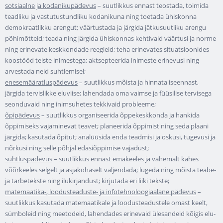
sotsiaalne ja kodanikupädevus
– suutlikkus ennast teostada, toimida
teadliku ja vastutustundliku kodanikuna ning toetada ühiskonna
demokraatlikku arengut; väärtustada ja järgida jätkusuutliku arengu
põhimõtteid; teada ning järgida ühiskonnas kehtivaid väärtusi ja norme
ning erinevate keskkondade reegleid; teha erinevates situatsioonides
koostööd teiste inimestega; aktsepteerida inimeste erinevusi ning
arvestada neid suhtlemisel;
enesemääratluspädevus
– suutlikkus mõista ja hinnata iseennast,
järgida tervislikke eluviise; lahendada oma vaimse ja füüsilise tervisega
seonduvaid ning inimsuhetes tekkivaid probleeme;
õpipädevus
– suutlikkus organiseerida õppekeskkonda ja hankida
õppimiseks vajaminevat teavet; planeerida õppimist ning seda plaani
järgida; kasutada õpitut; analüüsida enda teadmisi ja oskusi, tugevusi ja
nõrkusi ning selle põhjal edasiõppimise vajadust;
suhtluspädevus
– suutlikkus ennast emakeeles ja vähemalt kahes
võõrkeeles selgelt ja asjakohaselt väljendada; lugeda ning mõista teabe-
ja tarbetekste ning ilukirjandust; kirjutada eri liiki tekste;
matemaatika-, loodusteaduste- ja infotehnoloogiaalane pädevus
–
suutlikkus kasutada matemaatikale ja loodusteadustele omast keelt,
sümboleid ning meetodeid, lahendades erinevaid ülesandeid kõigis elu-