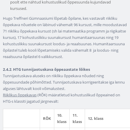
poolt ette nähtud kohustuslikud õppesuunda kujundavad
kursused.
Hugo Treffneri Gümnaasiumi lõpetab õpilane, kes vastavalt riikliku
õppekava nõuetele on läbinud vähemalt 96 kursust, mille moodustavad
71 riikliku õppekava kursust (sh lai matemaatika programm ja riigikaitse
kursus), 17 kohustuslikku suunakursust humanitaarsuunas ning 19
kohustuslikku suunakursust loodus- ja reaalsuunas. Humanitaarsuuna
õpilastel tuleb kooli lõpetamiseks valida vähemalt 8 ja loodus- ning
reaalsuuna õpilastel 6 valikkursust.
2.4.2
.
HTG tunnijaotuskava õppeaastate lõikes
Tunnijaotuskava aluseks on riikliku õppekava nõuded ning
õppesuundade põhimõtted. Tunnijaotuskava korrigeeritakse iga lennu
alguses lähtuvalt kooli võimalustest.
Riiklikus õppekavas
(RÕK) määratletud kohustuslikud õppeained on
HTG-s klassiti jagatud järgnevalt:
10.
11.
RÕK
12. klass
klass
klass