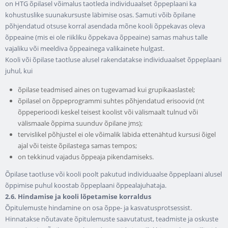
on HTG õpilasel võimalus taotleda individuaalset õppeplaani ka
kohustuslike suunakursuste läbimise osas. Samuti võib õpilane
põhjendatud otsuse korral asendada mõne kooli õppekavas oleva
õppeaine (mis ei ole riikliku õppekava õppeaine) samas mahus talle
vajaliku või meeldiva õppeainega valikainete hulgast.
Kooli või õpilase taotluse alusel rakendatakse individuaalset õppeplaani
juhul, kui
õpilase teadmised aines on tugevamad kui grupikaaslastel;
õpilasel on õppeprogrammi suhtes põhjendatud erisoovid (nt
õppeperioodi keskel teisest koolist või välismaalt tulnud või
välismaale õppima suunduv õpilane jms);
tervislikel põhjustel ei ole võimalik läbida ettenähtud kursusi õigel
ajal või teiste õpilastega samas tempos;
on tekkinud vajadus õppeaja pikendamiseks.
Õpilase taotluse või kooli poolt pakutud individuaalse õppeplaani alusel
õppimise puhul koostab õppeplaani õppealajuhataja.
2.6. Hindamise ja kooli lõpetamise korraldus
Õpitulemuste hindamine on osa õppe- ja kasvatusprotsessist.
Hinnatakse nõutavate õpitulemuste saavutatust, teadmiste ja oskuste