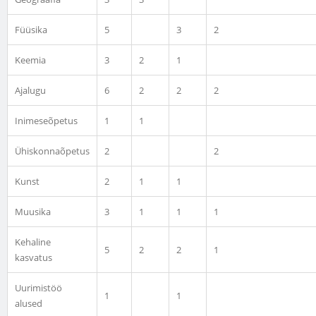
Füüsika
5
3
2
Keemia
3
2
1
Ajalugu
6
2
2
2
Inimeseõpetus
1
1
Ühiskonnaõpetus
2
2
Kunst
2
1
1
Muusika
3
1
1
1
Kehaline
5
2
2
kasvatus
Uurimistöö
1
1
alused