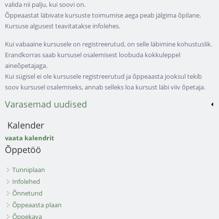
valida nii palju, kui soovi on.
Õppeaastat läbivate kursuste toimumise aega peab jälgima õpilane.
Kursuse algusest teavitatakse infolehes.
Kui vabaaine kursusele on registreerutud, on selle läbimine kohustuslik.
Erandkorras saab kursusel osalemisest loobuda kokkuleppel
aineõpetajaga.
Kui sügisel ei ole kursusele registreerutud ja õppeaasta jooksul tekib
soov kursusel osalemiseks, annab selleks loa kursust läbi viiv õpetaja.
Varasemad uudised
Kalender
vaata kalendrit
Õppetöö
Tunniplaan
Infolehed
Õnnetund
Õppeaasta plaan
Õppekava