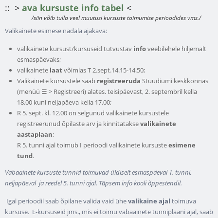
:: >
ava kursuste info tabel
<
/siin võib tulla veel muutusi kursuste toimumise perioodides vms./
Valikainete esimese nädala ajakava:
valikainete kursust/kursuseid tutvustav
info
veebilehele hiljemalt
esmaspäevaks;
valikainete
laat
võimlas T 2.sept.14.15-14.50;
Valikainete kursustele saab
registreeruda
Stuudiumi keskkonnas
(menüü ☰ > Registreeri) alates. teisipäevast, 2. septembril kella
18.00 kuni neljapäeva kella 17.00;
R 5. sept. kl. 12.00 on selgunud valikainete kursustele
registreerunud õpilaste arv ja kinnitatakse
valikainete
aastaplaan
;
R 5. tunni ajal toimub I perioodi valikainete kursuste
esimene
tund
.
Vabaainete kursuste tunnid toimuvad üldiselt esmaspäeval 1. tunni,
neljapäeval ja reedel 5. tunni ajal. Täpsem info kooli õppestendil.
Igal perioodil saab õpilane valida vaid ühe
valikaine ajal
toimuva
kursuse. E-kursuseid jms., mis ei toimu vabaainete tunniplaani ajal, saab