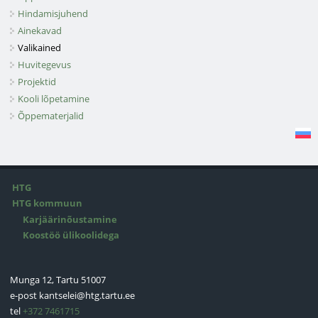
Hindamisjuhend
Ainekavad
Valikained
Huvitegevus
Projektid
Kooli lõpetamine
Õppematerjalid
HTG
HTG kommuun
Karjäärinõustamine
Koostöö ülikoolidega
Munga 12, Tartu 51007
e-post
kantselei@htg.tartu.ee
tel
+372 7461715