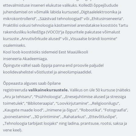
ettevalmistuse inseneri elukutse valikuks. Kolledži õppejõudude
juhendamisel on võimalik läbida kursused „Digitaalelektroonika ja
mikrokontrollerid“, „Säästvad tehnoloogiad“ või „Ehitusinseneeria“.
Praktilisi oskusi tehnoloogia käsitsemisel arendatakse koostöös Tartu
rakendusliku kolledžiga (VOCO)“ja õppuritele pakutase võimalust
kursuste „Arvutivõrkude alused“ või „Visuaalse brändi loomine“
osalemiseks.
Kool loob koostööks sidemeid Eest Maaülikooli
inseneeria Akadeemiaga.
Õpingute vältel saab õppija panna end proovile paljudel
koolidevahelistel võistlustel ja aineolümpiaadidel.
Õppeaasta alguses saab õpilane
registreeruda
valikainekursustele.
Valikus on üle 50 kursuse (näiteks
„Aru ja tehisaru“, “Psühholoogia”, „Enesejuhtimise alused ja stressiga
toimetulek“, “Biblioteraapia”, “Loovkirjutamine”, „Religioonilugu“,
„Kaugete maade lood“, „Inimene ja õigus“, “Robootika”, “Fotograafia”,
„Joonestamine“, „3D printimine“, „Rahatarkus“, „Ettevõtlusõpe“,
„Tehnoloogia tarbijast loojaks“ ning ladina, prantsuse, rootsi, saksa ja
vene keel).