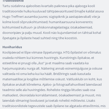
Traditsioonid
Tartu südalinna ajaloolises kvartalis paikneva pika ajalooga kooli
traditsioonide hulka kuuluvad tähtpäevaüritused Emajõe kaldal asuva
Hugo Treffneri ausamba juures; sügispiknik ja aastapäevaball; viie ja
kolme kooli sõpruskohtumised; humanitaarsuuna konverents;
kohtumised kultuuri- ja ühiskonnategelastega; ööakadeemiad,
doonoripäev ja palju muud. Kooli näo kujundamisel on tähtsal kohal
õpetajate ja õpilaste head suhted ning tihe koostöö.
Huviharidus
Koolipäevad ei lõpe viimase õppetunniga. HTG õpilastel on võimalus
osaleda rohkem kui kümnes huviringis. Kunstiringis õpitakse, et
esteetiline ei pruugi olla „ilus“ ja et maailma saab vaadata ka
harjumuspäratu nurga alt. Näitering annab esinemisjulguse ja oskuse
valitseda nii oma keha kui ka häält. Bridžiringis saab kasutada
matemaatilise ja loogilise mõtlemise oskust. Väitlusklubi on koht, kus
õpitakse arukalt kõnelema. Ajaloo- ja fotograafiahuvilised laiendavad
teadmisi selle ala huviringides. Roheliste ringiga liitudes saab osa
matkadest, ökonädala korraldamisest, ööakadeemiast ja muust, mis
laiendab silmaringi loodusest ja toetab rohelist mõtteviisi. Lisaks
traditsioonilistele tegevustele saab õpilane ise algatada ettevõtmisi, mis