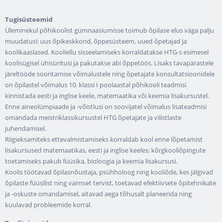
Tugisüsteemid
Üleminekul põhikoolist gümnaasiumisse toimub õpilase elus väga palju
muudatusi: uus õpikeskkond, õppesüsteem, uued õpetajad ja
koolikaaslased. Kooliellu sisseelamiseks korraldatakse HTG-s esimesel
koolisügisel ühisüritusi ja pakutakse abi õppetöös. Lisaks tavapärastele
järeltööde sooritamise võimalustele ning õpetajate konsultatsioonidele
on õpilastel võimalus 10. klassi I poolaastal põhikooli teadmisi
kinnistada eesti ja inglise keele, matemaatika või keemia lisakursustel.
Enne aineolümpiaade ja -võistlusi on soovijatel võimalus lisateadmisi
omandada meistriklassikursustel HTG õpetajate ja vilistlaste
juhendamisel.
Riigieksamiteks ettevalmistamiseks korraldab kool enne lõpetamist
lisakursused matemaatikas, eesti ja inglise keeles; kõrgkooliõpingute
toetamiseks pakub füüsika, bioloogia ja keemia lisakursusi.
Koolis töötavad õpilasnõustaja, psühholoog ning kooliõde, kes jälgivad
õpilaste füüsilist ning vaimset tervist, toetavad efektiivsete õpitehnikate
ja -oskuste omandamisel, aitavad aega tõhusalt planeerida ning
kuulavad probleemide korral.