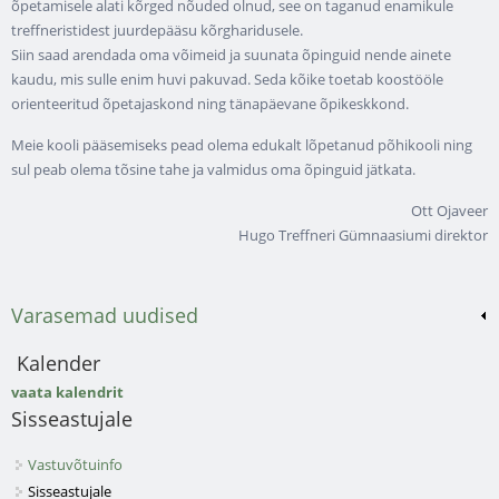
õpetamisele alati kõrged nõuded olnud, see on taganud enamikule
treffneristidest juurdepääsu kõrgharidusele.
Siin saad arendada oma võimeid ja suunata õpinguid nende ainete
kaudu, mis sulle enim huvi pakuvad. Seda kõike toetab koostööle
orienteeritud õpetajaskond ning tänapäevane õpikeskkond.
Meie kooli pääsemiseks pead olema edukalt lõpetanud põhikooli ning
sul peab olema tõsine tahe ja valmidus oma õpinguid jätkata.
Ott Ojaveer
Hugo Treffneri Gümnaasiumi direktor
Varasemad uudised
Kalender
vaata kalendrit
Sisseastujale
Vastuvõtuinfo
Sisseastujale