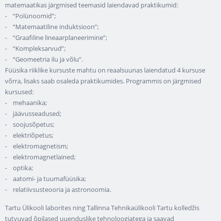
matemaatikas järgmised teemasid laiendavad praktikumid:
- “Polünoomid”;
- “Matemaatiline induktsioon”;
- “Graafiline lineaarplaneerimine”;
- “Kompleksarvud”;
- “Geomeetria ilu ja võlu”.
Füüsika riiklike kursuste mahtu on reaalsuunas laiendatud 4 kursuse
võrra, lisaks saab osaleda praktikumides. Programmis on järgmised
kursused:
- mehaanika;
- jäävusseadused;
- soojusõpetus;
- elektriõpetus;
- elektromagnetism;
- elektromagnetlained;
- optika;
- aatomi- ja tuumafüüsika;
- relatiivsusteooria ja astronoomia.
Tartu Ülikooli laborites ning Tallinna Tehnikaülikooli Tartu kolledžis
tutvuvad õpilased uuenduslike tehnoloogiatega ja saavad