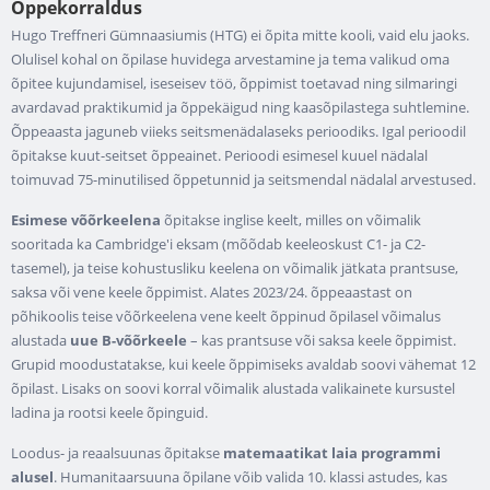
Õppekorraldus
Hugo Treffneri Gümnaasiumis (HTG) ei õpita mitte kooli, vaid elu jaoks.
Olulisel kohal on õpilase huvidega arvestamine ja tema valikud oma
õpitee kujundamisel, iseseisev töö, õppimist toetavad ning silmaringi
avardavad praktikumid ja õppekäigud ning kaasõpilastega suhtlemine.
Õppeaasta jaguneb viieks seitsmenädalaseks perioodiks. Igal perioodil
õpitakse kuut-seitset õppeainet. Perioodi esimesel kuuel nädalal
toimuvad 75-minutilised õppetunnid ja seitsmendal nädalal arvestused.
Esimese võõrkeelena
õpitakse inglise keelt, milles on võimalik
sooritada ka Cambridge'i eksam (mõõdab keeleoskust C1- ja C2-
tasemel), ja teise kohustusliku keelena on võimalik jätkata prantsuse,
saksa või vene keele õppimist. Alates 2023/24. õppeaastast on
põhikoolis teise võõrkeelena vene keelt õppinud õpilasel võimalus
alustada
uue B-võõrkeele
– kas prantsuse või saksa keele õppimist.
Grupid moodustatakse, kui keele õppimiseks avaldab soovi vähemat 12
õpilast. Lisaks on soovi korral võimalik alustada valikainete kursustel
ladina ja rootsi keele õpinguid.
Loodus- ja reaalsuunas õpitakse
matemaatikat laia programmi
alusel
. Humanitaarsuuna õpilane võib valida 10. klassi astudes, kas