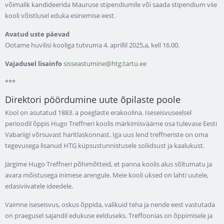
võimalik kandideerida Mauruse stipendiumile või saada stipendium viie
kooli võistlusel eduka esinemise eest.
Avatud uste päevad
Ootame huvilisi kooliga tutvuma 4. aprillil 2025,a, kell 16.00.
Vajadusel lisainfo
sisseastumine@htg.tartu.ee
***
Direktori pöördumine uute õpilaste poole
Kool on asutatud 1883. a poeglaste erakoolina. Iseseisvuseelsel
perioodil õppis Hugo Treffneri koolis märkimisväärne osa tulevase Eesti
Vabariigi võrsuvast haritlaskonnast. Iga uus lend treffneriste on oma
tegevusega lisanud HTG küpsustunnistusele soliidsust ja kaalukust.
Järgime Hugo Treffneri põhimõtteid, et panna koolis alus sõltumatu ja
avara mõistusega inimese arengule. Meie kooli uksed on lahti uutele,
edasiviivatele ideedele.
Vaimne iseseisvus, oskus õppida, valikuid teha ja nende eest vastutada
on praegusel sajandil edukuse eelduseks. Treffoonias on õppimisele ja