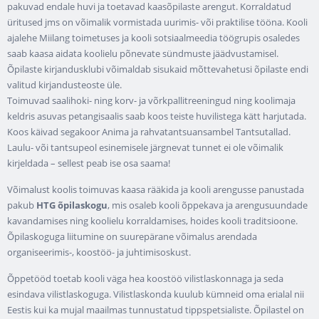
pakuvad endale huvi ja toetavad kaasõpilaste arengut. Korraldatud
üritused jms on võimalik vormistada uurimis- või praktilise tööna. Kooli
ajalehe Miilang toimetuses ja kooli sotsiaalmeedia töögrupis osaledes
saab kaasa aidata koolielu põnevate sündmuste jäädvustamisel.
Õpilaste kirjandusklubi võimaldab sisukaid mõttevahetusi õpilaste endi
valitud kirjandusteoste üle.
Toimuvad saalihoki- ning korv- ja võrkpallitreeningud ning koolimaja
keldris asuvas petangisaalis saab koos teiste huvilistega kätt harjutada.
Koos käivad segakoor Anima ja rahvatantsuansambel Tantsutallad.
Laulu- või tantsupeol esinemisele järgnevat tunnet ei ole võimalik
kirjeldada – sellest peab ise osa saama!
Võimalust koolis toimuvas kaasa rääkida ja kooli arengusse panustada
pakub
HTG õpilaskogu
, mis osaleb kooli õppekava ja arengusuundade
kavandamises ning koolielu korraldamises, hoides kooli traditsioone.
Õpilaskoguga liitumine on suurepärane võimalus arendada
organiseerimis-, koostöö- ja juhtimisoskust.
Õppetööd toetab kooli väga hea koostöö vilistlaskonnaga ja seda
esindava vilistlaskoguga. Vilistlaskonda kuulub kümneid oma erialal nii
Eestis kui ka mujal maailmas tunnustatud tippspetsialiste. Õpilastel on