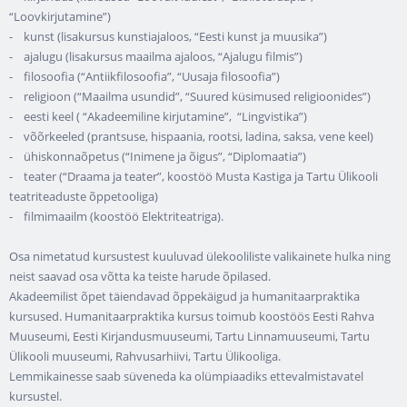
“Loovkirjutamine”)
- kunst (lisakursus kunstiajaloos, “Eesti kunst ja muusika”)
- ajalugu (lisakursus maailma ajaloos, “Ajalugu filmis”)
- filosoofia (“Antiikfilosoofia”, “Uusaja filosoofia”)
- religioon (“Maailma usundid”, “Suured küsimused religioonides”)
- eesti keel ( “Akadeemiline kirjutamine”, “Lingvistika”)
- võõrkeeled (prantsuse, hispaania, rootsi, ladina, saksa, vene keel)
- ühiskonnaõpetus (“Inimene ja õigus”, “Diplomaatia”)
- teater (“Draama ja teater”, koostöö Musta Kastiga ja Tartu Ülikooli
teatriteaduste õppetooliga)
- filmimaailm (koostöö Elektriteatriga).
Osa nimetatud kursustest kuuluvad ülekooliliste valikainete hulka ning
neist saavad osa võtta ka teiste harude õpilased.
Akadeemilist õpet täiendavad õppekäigud ja humanitaarpraktika
kursused. Humanitaarpraktika kursus toimub koostöös Eesti Rahva
Muuseumi, Eesti Kirjandusmuuseumi, Tartu Linnamuuseumi, Tartu
Ülikooli muuseumi, Rahvusarhiivi, Tartu Ülikooliga.
Lemmikainesse saab süveneda ka olümpiaadiks ettevalmistavatel
kursustel.