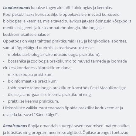
Loodussuunas
luuakse tugev aluspõhi bioloogias ja keemias.
Kool pakub lisaks kohustuslikule õppekavale erinevaid kursuseid
bioloogias ja keemias, mis aitavad tulevikus jätkata õpinguid kõrgkoolis
meditsiini, geeni- ja keskkonnatehnoloogia, ökoloogia ja
keskkonnakaitse erialadel.
Õppetöös on väga tähtsad praktikumid HTG ja kõrgkoolide laborites,
samuti õppekäigud uurimis- ja teadusasutustesse:
- molekulaarbiologia (rakendusbioloogia praktikum);
- botaanika ja zooloogia praktikumid toimuvad taimede ja loomade
elukeskkondades välipraktikumidana;
- mikroskoopia praktikum;
- bioinformaatika praktikum;
- toiduainete tehnoloogia praktikum koostöös Eesti Maaülikooliga;
- üldise ja anorgaanilise keemia praktikumi ning
- praktilise keemia praktikum.
Ülekooliliste valikkursustena saab õppida praktilist kodukeemiat ja
osaleda kursusel “Käed külge!”.
Reaalsuunas
õppija omandab suurepärased teadmised matemaatikas
ja füüsikas ning programmeerimise algtõed. Õpilase arengut toetavad