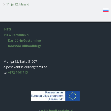
11. ja 12. klassid
HTG
HTG kommuun
Karjäärinõustamine
Koostöö ülikoolidega
Munga 12, Tartu 51007
e-post
kantselei@htg.tartu.ee
tel
+372 7461715
>
Kõik kooli projektid