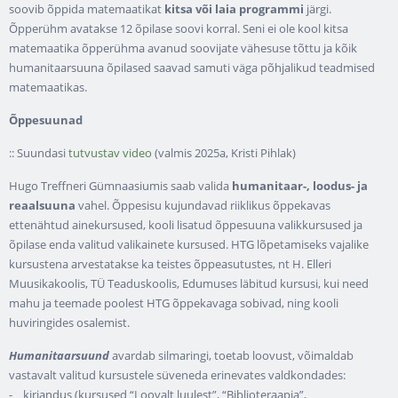
soovib õppida matemaatikat
kitsa või laia programmi
järgi.
Õpperühm avatakse 12 õpilase soovi korral. Seni ei ole kool kitsa
matemaatika õpperühma avanud soovijate vähesuse tõttu ja kõik
humanitaarsuuna õpilased saavad samuti väga põhjalikud teadmised
matemaatikas.
Õppesuunad
:: Suundasi
tutvustav video
(valmis 2025a, Kristi Pihlak)
Hugo Treffneri Gümnaasiumis saab valida
humanitaar-, loodus- ja
reaalsuuna
vahel. Õppesisu kujundavad riiklikus õppekavas
ettenähtud ainekursused, kooli lisatud õppesuuna valikkursused ja
õpilase enda valitud valikainete kursused. HTG lõpetamiseks vajalike
kursustena arvestatakse ka teistes õppeasutustes, nt H. Elleri
Muusikakoolis, TÜ Teaduskoolis, Edumuses läbitud kursusi, kui need
mahu ja teemade poolest HTG õppekavaga sobivad, ning kooli
huviringides osalemist.
Humanitaarsuund
avardab silmaringi, toetab loovust, võimaldab
vastavalt valitud kursustele süveneda erinevates valdkondades:
- kirjandus (kursused “Loovalt luulest”, “Biblioteraapia”,