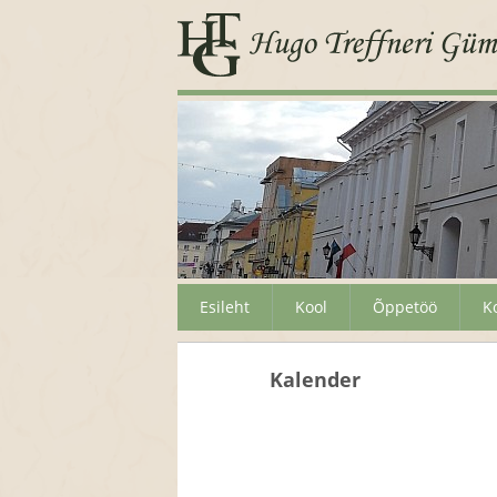
Esileht
Kool
Õppetöö
K
Kalender