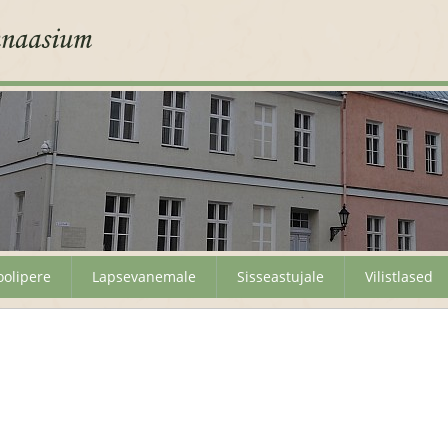
oolipere
Lapsevanemale
Sisseastujale
Vilistlased