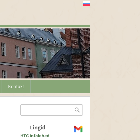
Kontakt
Otsinguvorm
Otsing
Lingid
HTG infolehed