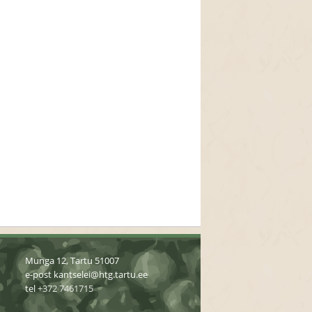
Munga 12, Tartu 51007
e-post
kantselei@htg.tartu.ee
tel
+372 7461715