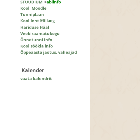
STUUDIUM
>
abiinfo
Kooli Moodle
Tunniplaan
Koolileht
Miilang
Hariduse Hääl
Veebiraamatukogu
Õnnetunni info
Koolisöökla info
Õppeaasta jaotus, vaheajad
Kalender
vaata kalendrit