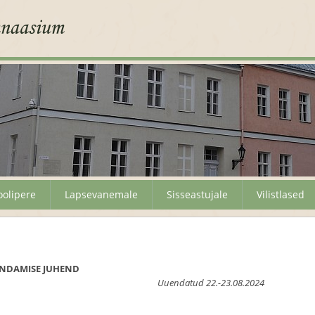
oolipere
Lapsevanemale
Sisseastujale
Vilistlased
INDAMISE JUHEND
d 22.-23.08.2024