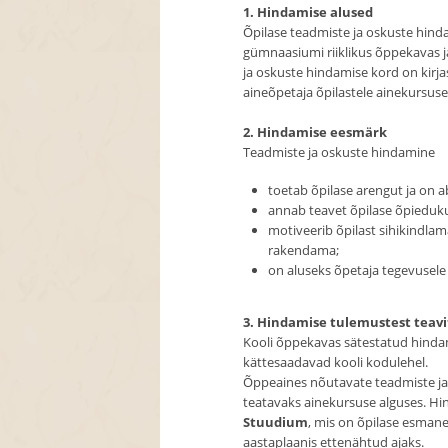
1. Hindamise alused
Õpilase teadmiste ja oskuste hind
gümnaasiumi riiklikus õppekavas j
ja oskuste hindamise kord on kirja
aineõpetaja õpilastele ainekursuse
2. Hindamise eesmärk
Teadmiste ja oskuste hindamine
toetab õpilase arengut ja on ab
annab teavet õpilase õpieduk
motiveerib õpilast sihikindla
rakendama;
on aluseks õpetaja tegevusele 
3. Hindamise tulemustest teav
Kooli õppekavas sätestatud hindam
kättesaadavad kooli kodulehel.
Õppeaines nõutavate teadmiste ja o
teatavaks ainekursuse alguses. Hi
Stuudium
, mis on õpilase esmane
aastaplaanis ettenähtud ajaks.