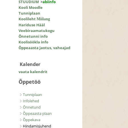
STUUDIUM
>
abiinfo
Kooli Moodle
Tunniplaan
Koolileht
Miilang
Hariduse Hääl
Veebiraamatukogu
Õnnetunni info
Koolisöökla info
Õppeaasta jaotus, vaheajad
Kalender
vaata kalendrit
Õppetöö
Tunniplaan
Infolehed
Õnnetund
Õppeaasta plaan
Õppekava
Hindamisjuhend