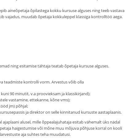
epib aineõpetaja õpilastega kokku kursuse alguses ning teeb vastava
kib vajadus, muudab õpetaja kokkuleppel klassiga kontrolltöö aega.
eemad ning esitamise tähtaja teatab õpetaja kursuse alguses.
a teadmiste kontrolli vorm. Arvestus võib olla
 kuni 90 minutit, v.a proovieksam ja klassikirjand);
ustele vastamine, ettekanne, kõne vms);
tööd jm) põhjal;
rsusepassis ja direktor on selle kinnitanud kursuste aastaplaanis.
 ajaplaani alusel, mille õppealajuhataja esitab vähemalt üks nädal
Õpetaja haigestumise või mõne muu mõjuva põhjuse korral on kooli
elarvestuste aja suhtes teha muudatusi.