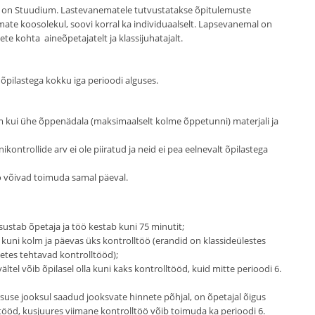
 on Stuudium. Lastevanematele tutvustatakse õpitulemuste
te koosolekul, soovi korral ka individuaalselt. Lapsevanemal on
te kohta aineõpetajatelt ja klassijuhatajalt.
 õpilastega kokku iga perioodi alguses.
 kui ühe õppenädala (maksimaalselt kolme õppetunni) materjali ja
kontrollide arv ei ole piiratud ja neid ei pea eelnevalt õpilastega
öö võivad toimuda samal päeval.
ustab õpetaja ja töö kestab kuni 75 minutit;
 kuni kolm ja päevas üks kontrolltöö (erandid on klassideülestes
netes tehtavad kontrolltööd);
ltel võib õpilasel olla kuni kaks kontrolltööd, kuid mitte perioodi 6.
suse jooksul saadud jooksvate hinnete põhjal, on õpetajal õigus
tööd, kusjuures viimane kontrolltöö võib toimuda ka perioodi 6.