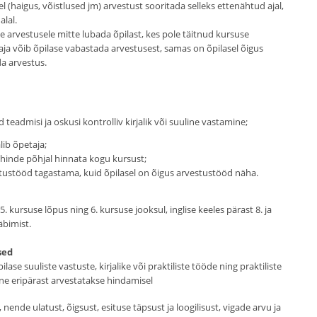
l (haigus, võistlused jm) arvestust sooritada selleks ettenähtud ajal,
alal.
le arvestusele mitte lubada õpilast, kes pole täitnud kursuse
ja võib õpilase vabastada arvestusest, samas on õpilasel õigus
a arvestus.
eadmisi ja oskusi kontrolliv kirjalik või suuline vastamine;
lib õpetaja;
 hinde põhjal hinnata kogu kursust;
stustööd tagastama, kuid õpilasel on õigus arvestustööd näha.
. kursuse lõpus ning 6. kursuse jooksul, inglise keeles pärast 8. ja
äbimist.
sed
ase suuliste vastuste, kirjalike või praktiliste tööde ning praktiliste
ne eripärast arvestatakse hindamisel
ende ulatust, õigsust, esituse täpsust ja loogilisust, vigade arvu ja