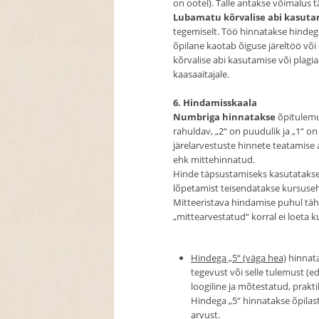
on ootel). Talle antakse võimalus t
Lubamatu kõrvalise abi kasuta
tegemiselt. Töö hinnatakse hindeg
õpilane kaotab õiguse järeltöö või
kõrvalise abi kasutamise või plagia
kaasaaitajale.
6. Hindamisskaala
Numbriga hinnatakse
õpitulemus
rahuldav, „2“ on puudulik ja „1“ on
järelarvestuste hinnete teatamise 
ehk mittehinnatud.
Hinde täpsustamiseks kasutatakse m
lõpetamist teisendatakse kursuseh
Mitteeristava hindamise puhul täh
„mittearvestatud“ korral ei loeta ku
Hindega „5“ (väga hea)
hinnatak
tegevust või selle tulemust (e
loogiline ja mõtestatud, prak
Hindega „5“ hinnatakse õpila
arvust.