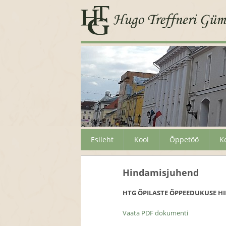
Esileht
Kool
Õppetöö
K
Hindamisjuhend
HTG ÕPILASTE ÕPPEEDUKUSE H
Uuendatu
Vaata PDF dokumenti