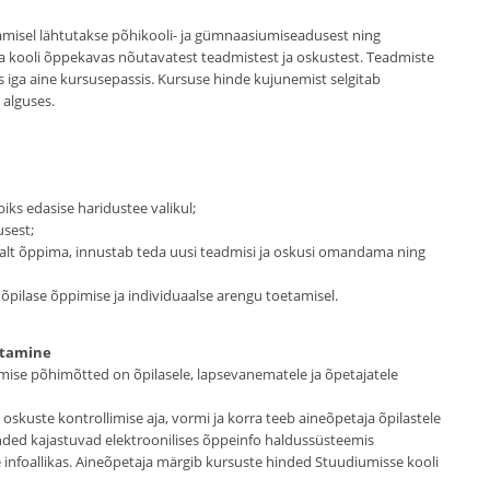
amisel lähtutakse põhikooli- ja gümnaasiumiseadusest ning
a kooli õppekavas nõutavatest teadmistest ja oskustest. Teadmiste
s iga aine kursusepassis. Kursuse hinde kujunemist selgitab
 alguses.
iks edasise haridustee valikul;
usest;
malt õppima, innustab teda uusi teadmisi ja oskusi omandama ning
õpilase õppimise ja individuaalse arengu toetamisel.
itamine
ise põhimõtted on õpilasele, lapsevanematele ja õpetajatele
skuste kontrollimise aja, vormi ja korra teeb aineõpetaja õpilastele
nded kajastuvad elektroonilises õppeinfo haldussüsteemis
 infoallikas. Aineõpetaja märgib kursuste hinded Stuudiumisse kooli