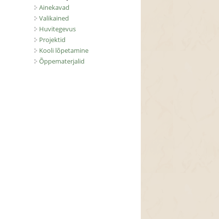
Ainekavad
Valikained
Huvitegevus
Projektid
Kooli lõpetamine
Õppematerjalid