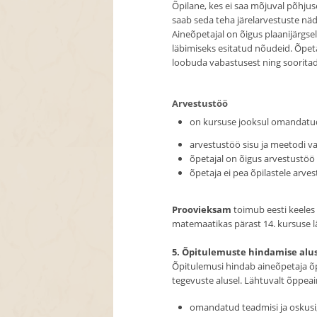
Õpilane, kes ei saa mõjuval põhjuse
saab seda teha järelarvestuste näd
Aineõpetajal on õigus plaanijärgse
läbimiseks esitatud nõudeid. Õpeta
loobuda vabastusest ning sooritad
Arvestustöö
on kursuse jooksul omandatud t
arvestustöö sisu ja meetodi va
õpetajal on õigus arvestustöö
õpetaja ei pea õpilastele arve
Proovieksam
toimub eesti keeles 5
matemaatikas pärast 14. kursuse l
5. Õpitulemuste hindamise alu
Õpitulemusi hindab aineõpetaja õpil
tegevuste alusel. Lähtuvalt õppeai
omandatud teadmisi ja oskusi, n