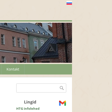
Kontakt
Otsinguvorm
Otsing
Lingid
HTG infolehed