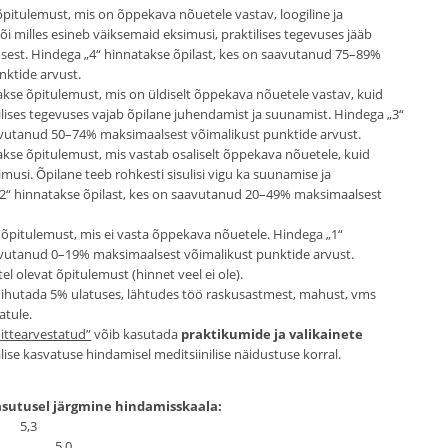
pitulemust, mis on õppekava nõuetele vastav, loogiline ja
või milles esineb väiksemaid eksimusi, praktilises tegevuses jääb
sest. Hindega „4“ hinnatakse õpilast, kes on saavutanud 75–89%
nktide arvust.
kse õpitulemust, mis on üldiselt õppekava nõuetele vastav, kuid
lises tegevuses vajab õpilane juhendamist ja suunamist. Hindega „3“
aavutanud 50–74% maksimaalsest võimalikust punktide arvust.
kse õpitulemust, mis vastab osaliselt õppekava nõuetele, kuid
simusi. Õpilane teeb rohkesti sisulisi vigu ka suunamise ja
„2“ hinnatakse õpilast, kes on saavutanud 20–49% maksimaalsest
õpitulemust, mis ei vasta õppekava nõuetele. Hindega „1“
aavutanud 0–19% maksimaalsest võimalikust punktide arvust.
el olevat õpitulemust (hinnet veel ei ole).
 nihutada 5% ulatuses, lähtudes töö raskusastmest, mahust, vms
atule.
ittearvestatud”
võib kasutada
praktikumide ja valikainete
ise kasvatuse hindamisel meditsiinilise näidustuse korral.
asutusel järgmine hindamisskaala:
,3
5,0