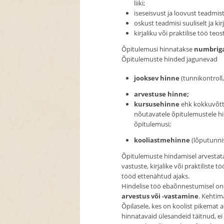
liiki;
iseseisvust ja loovust teadmis
oskust teadmisi suuliselt ja kir
kirjaliku või praktilise töö teos
Õpitulemusi hinnatakse
numbrig
Õpitulemuste hinded jagunevad
jooksev hinne
(tunnikontroll,
arvestuse hinne;
kursusehinne
ehk kokkuvõtt
nõutavatele õpitulemustele hi
õpitulemusi;
kooliastmehinne
(lõputunnis
Õpitulemuste hindamisel arvestatak
vastuste, kirjalike või praktiliste 
tööd ettenähtud ajaks.
Hindelise töö ebaõnnestumisel on
arvestus või -vastamine
. Kehtim
Õpilasele, kes on koolist pikemat
hinnatavaid ülesandeid täitnud, e