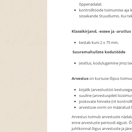
õppenädalal;
kontrolltööde toimumise aja l
sissekande Stuudiumis. Kui te
Klassikirjand, -essee ja -arutlus
kestab kuni 2 x 75 min.
Suuremahuliste kodutööde
(esitlus, kodulugemine jms) t
Arvestus
on kursuse lõpus toimuv
kirjalik (arvestustöö kestusega
suuline (arvestuspileti küsim
jooksvate hinnete (nt kontroll
arvestuse vorm on määratud ku
Arvestus toimub arvestuste nädalal
enne arvestuste perioodi algust. 
juhtkonnal õigus arvestuste ja jär