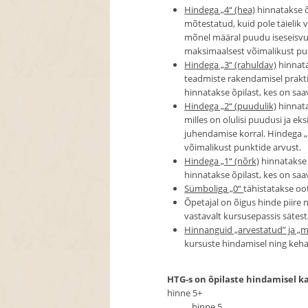
Hindega „4“ (hea)
hinnatakse õ
mõtestatud, kuid pole täielik 
mõnel määral puudu iseseisvu
maksimaalsest võimalikust pu
Hindega „3“ (rahuldav)
hinnata
teadmiste rakendamisel prakti
hinnatakse õpilast, kes on s
Hindega „2“ (puudulik)
hinnata
milles on olulisi puudusi ja ek
juhendamise korral. Hindega 
võimalikust punktide arvust.
Hindega „1“ (nõrk)
hinnatakse 
hinnatakse õpilast, kes on s
Sümboliga „0“
tähistatakse oot
Õpetajal on õigus hinde piire
vastavalt kursusepassis sätest
Hinnanguid „arvestatud” ja „m
kursuste hindamisel ning kehal
HTG-s on õpilaste hindamisel k
hinne 5+ 5
hinne 5 