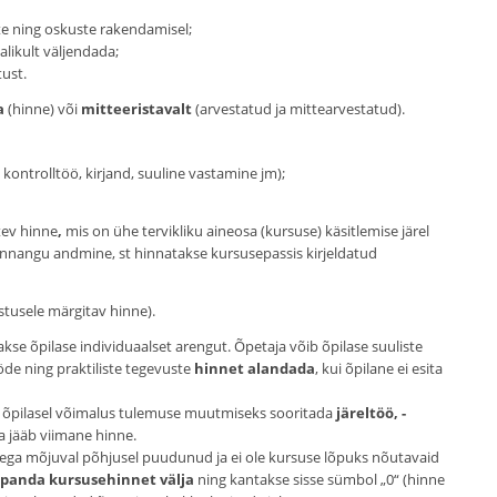
te ning oskuste rakendamisel;
jalikult väljendada;
tust.
a
(hinne) või
mitteeristavalt
(arvestatud ja mittearvestatud).
 kontrolltöö, kirjand, suuline vastamine jm);
ev hinne
,
mis on ühe tervikliku aineosa (kursuse) käsitlemise järel
nnangu andmine, st hinnatakse kursusepassis kirjeldatud
tusele märgitav hinne).
se õpilase individuaalset arengut. Õpetaja võib õpilase suuliste
tööde ning praktiliste tegevuste
hinnet alandada
, kui õpilane ei esita
 õpilasel võimalus tulemuse muutmiseks sooritada
järeltöö,
-
a jääb viimane hinne.
 aega mõjuval põhjusel puudunud ja ei ole kursuse lõpuks nõutavaid
i
panda kursusehinnet välja
ning kantakse sisse sümbol „0“ (hinne