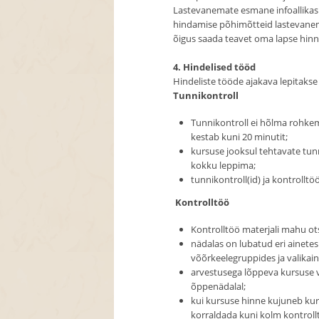
Lastevanemate esmane infoallikas
hindamise põhimõtteid lastevanema
õigus saada teavet oma lapse hinne
4. Hindelised tööd
Hindeliste tööde ajakava lepitakse
Tunnikontroll
Tunnikontroll ei hõlma rohkem
kestab kuni 20 minutit;
kursuse jooksul tehtavate tunni
kokku leppima;
tunnikontroll(id) ja kontrollt
Kontrolltöö
Kontrolltöö materjali mahu ots
nädalas on lubatud eri ainetes
võõrkeelegruppides ja valikai
arvestusega lõppeva kursuse vä
õppenädalal;
kui kursuse hinne kujuneb kur
korraldada kuni kolm kontroll