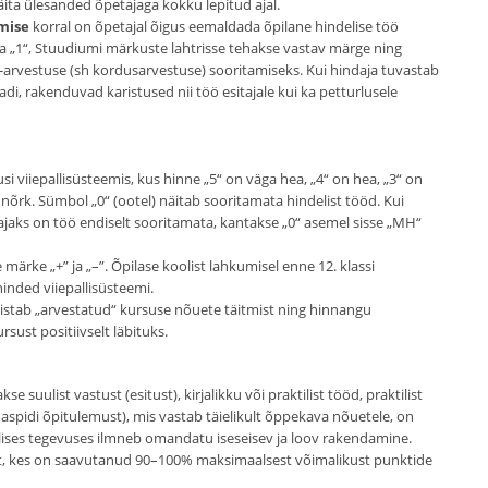
äita ülesanded õpetajaga kokku lepitud ajal.
mise
korral on õpetajal õigus eemaldada õpilane hindelise töö
a „1“, Stuudiumi märkuste lahtrisse tehakse vastav märge ning
 -arvestuse (sh kordusarvestuse) sooritamiseks. Kui hindaja tuvastab
adi, rakenduvad karistused nii töö esitajale kui ka petturlusele
i viiepallisüsteemis, kus hinne „5“ on väga hea, „4“ on hea, „3“ on
 nõrk. Sümbol „0“ (ootel) näitab sooritamata hindelist tööd. Kui
ajaks on töö endiselt sooritamata, kantakse „0“ asemel sisse „MH“
ärke „+” ja „–”. Õpilase koolist lahkumisel enne 12. klassi
inded viiepallisüsteemi.
istab „arvestatud“ kursuse nõuete täitmist ning hinnangu
rsust positiivselt läbituks.
se suulist vastust (esitust), kirjalikku või praktilist tööd, praktilist
daspidi õpitulemust), mis vastab täielikult õppekava nõuetele, on
tilises tegevuses ilmneb omandatu iseseisev ja loov rakendamine.
st, kes on saavutanud 90–100% maksimaalsest võimalikust punktide