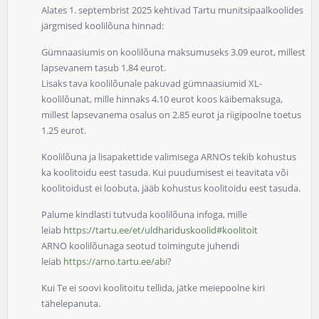
Alates 1. septembrist 2025 kehtivad Tartu munitsipaalkoolides
järgmised koolilõuna hinnad:
Gümnaasiumis on koolilõuna maksumuseks 3.09 eurot, millest
lapsevanem tasub 1.84 eurot.
Lisaks tava koolilõunale pakuvad gümnaasiumid XL-
koolilõunat, mille hinnaks 4.10 eurot koos käibemaksuga,
millest lapsevanema osalus on 2.85 eurot ja riigipoolne toetus
1.25 eurot.
Koolilõuna ja lisapakettide valimisega ARNOs tekib kohustus
ka koolitoidu eest tasuda. Kui puudumisest ei teavitata või
koolitoidust ei loobuta, jääb kohustus koolitoidu eest tasuda.
Palume kindlasti tutvuda koolilõuna infoga, mille
leiab
https://
tartu.ee/et/uldhariduskoolid#koolitoit
ARNO koolilõunaga seotud toimingute juhendi
leiab
https://
arno.tartu.ee/abi
?
Kui Te ei soovi koolitoitu tellida, jätke meiepoolne kiri
tähelepanuta.