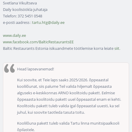
Svetlana Vikultseva
Daily koolisöökla juhataja
Telefon: 372 5451 0548
e-posti aadress :
tartu.htg@daily.ee
www.daily.ee
www.facebook.com/BalticRestaurantsEE
Baltic Restaurants Estonia isikuandmete töötlemise korra leiate
siit.
Head lapsevanemad!
Kui soovite, et Teie laps saaks 2025/2026. õppeaastal
koolilõunat, siis palume Teil valida hiljemalt õppeaasta
alguseks e-keskkonnas ARNO koolitoidu pakett. Eelmise
õppeaasta koolitoidu pakett uuel õppeaastal enam ei kehti.
Koolitoidu pakett tuleb valida igal õppeaastal uuesti, ka sel
juhul, kui soovite taotleda tasuta toitu.
Koolilõuna pakett tuleb valida Tartu linna munitsipaalkooli
õpilastele.