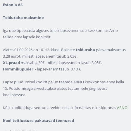
Estonia AS
Toiduraha maksmine
Iga uue õppeaasta alguses tuleb lapsevanemal e-keskkonnas Arno
tellida oma lapsele koolitoit.
Alates 01.09.2026 on 10.-12. klassi õpilaste
toiduraha
päevamaksumus
3.28 eurot, millest lapsevanem tasub 2.03€.
XL-praad
maksab 4.30€, millest lapsevanem tasub 3.05€.
Hommikupuder -
lapsevanem tasub 0.10 €
Lapse puudumisel koolist palun teatada ARNO keskkonnas enne kella
15. Puudumisega arvestatakse alates teatamisele järgnevast
koolipäevast.
Kõik koolitoiduga seotud arveldused ja info nähtav e-keskkonnas
ARNO
Koolitoitlustuse pakutavad teenused