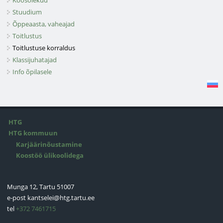
Koosolekud
Stuudium
Õppeaasta, vaheajad
Toitlustus
Toitlustuse korraldus
Klassijuhatajad
Info õpilasele
HTG
HTG kommuun
Karjäärinõustamine
Koostöö ülikoolidega
Munga 12, Tartu 51007
e-post
kantselei@htg.tartu.ee
tel
+372 7461715