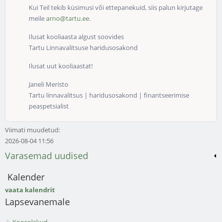
Kui Teil tekib küsimusi või ettepanekuid, siis palun kirjutage
meile
arno@tartu.ee
.
Ilusat kooliaasta algust soovides
Tartu Linnavalitsuse haridusosakond
Ilusat uut kooliaastat!
Janeli Meristo
Tartu linnavalitsus | haridusosakond | finantseerimise
peaspetsialist
Viimati muudetud:
2026-08-04 11:56
Varasemad uudised
Kalender
vaata kalendrit
Lapsevanemale