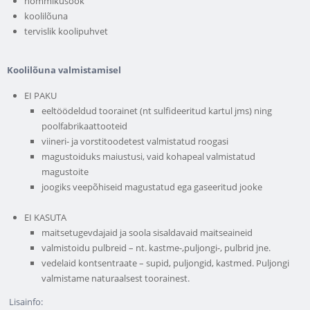
hommikusöök
koolilõuna
tervislik koolipuhvet
Koolilõuna valmistamisel
EI PAKU
eeltöödeldud toorainet (nt sulfideeritud kartul jms) ning
poolfabrikaattooteid
viineri- ja vorstitoodetest valmistatud roogasi
magustoiduks maiustusi, vaid kohapeal valmistatud
magustoite
joogiks veepõhiseid magustatud ega gaseeritud jooke
EI KASUTA
maitsetugevdajaid ja soola sisaldavaid maitseaineid
valmistoidu pulbreid – nt. kastme-,puljongi-, pulbrid jne.
vedelaid kontsentraate – supid, puljongid, kastmed. Puljongi
valmistame naturaalsest toorainest.
Lisainfo: