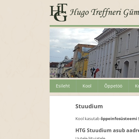
Esileht
Kool
Õppetöö
K
Stuudium
Kool kasutab
õppeinfosüsteemi S
HTG Stuudium asub aadre
Uutele liitujatele