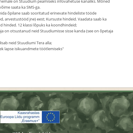
evanemale on Stuudium peamiseks infovahetuse kanaliks. Mõned
võime saata ka SMS-ga.
mida õpilane saab sooritatud erinevate hindeliste tööde
eed, arvestustööd jne) eest; Kursuste hindeid. Vaadata saab ka
d hinded. 12 klassi lõpuks ka koondhindeid;
taja on otsustanud neid Stuudiumisse sisse kanda (see on õpetaja
 lisab neid Stuudiumi Tera alla;
lek lapse isikuandmete töötlemiseks"