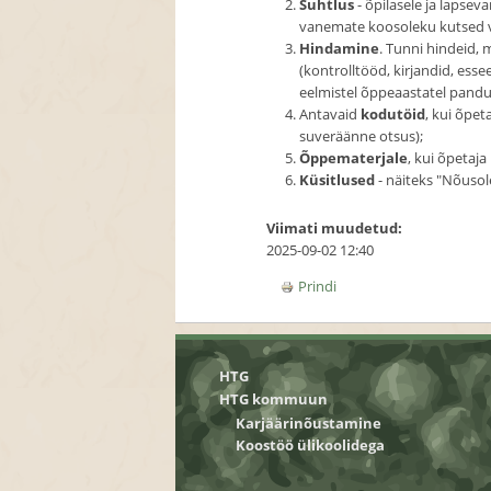
Suhtlus
- õpilasele ja laps
vanemate koosoleku kutsed 
Hindamine
. Tunni hindeid, 
(kontrolltööd, kirjandid, ess
eelmistel õppeaastatel pandu
Antavaid
kodutöid
, kui õpe
suveräänne otsus);
Õppematerjale
, kui õpetaja
Küsitlused
- näiteks "Nõuso
Viimati muudetud:
2025-09-02 12:40
Prindi
HTG
HTG kommuun
Karjäärinõustamine
Koostöö ülikoolidega