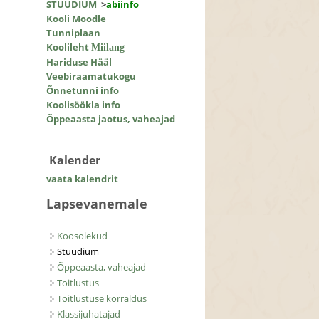
STUUDIUM
>
abiinfo
Kooli Moodle
Tunniplaan
Koolileht
Miilang
Hariduse Hääl
Veebiraamatukogu
Õnnetunni info
Koolisöökla info
Õppeaasta jaotus, vaheajad
Kalender
vaata kalendrit
Lapsevanemale
Koosolekud
Stuudium
Õppeaasta, vaheajad
Toitlustus
Toitlustuse korraldus
Klassijuhatajad