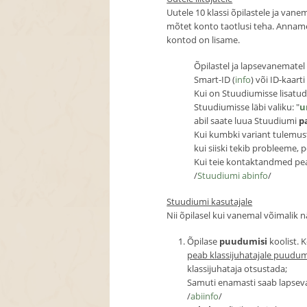
Uutele 10 klassi õpilastele ja van
mõtet konto taotlusi teha. Anname 
kontod on lisame.
Õpilastel ja lapsevanemate
Smart-ID (
info
) või ID-kaar
Kui on Stuudiumisse lisatud
Stuudiumisse läbi valiku: "
u
abil saate luua Stuudiumi
p
Kui kumbki variant tulemust
kui siiski tekib probleeme,
Kui teie kontaktandmed pea
/
Stuudiumi abinfo
/
Stuudiumi kasutajale
Nii õpilasel kui vanemal võimalik n
Õpilase
puudumisi
koolist.
peab klassijuhatajale puudu
klassijuhataja otsustada;
Samuti enamasti saab lapsev
/
abiinfo
/