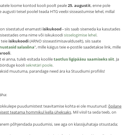
ematele loome kontod kooli poolt peale
25. augustit
, enne pole
augusti teisel poolel teada HTG veebi sisseastumise lehel, millal
l on sisestatud enamasti
isikukood -
siis saab siseneda ka kasutades
ti sisestades oma nime või isikukoodi
sisselogimise lehel
.
 teie
isikukoodi
(ARNO sisseastimisavalduselt), siis saate
nustasid salasõna
", mille käigus teie e-postile saadetakse link, mille
arooli
.
 ei anna, tuleb esitada koolile
taotlus ligipääsu saamiseks siit
. Ja
 pöörduge kooli
sekretäri poole
.
ksid muutuma, parandage need ära ka Stuudiumi profiilis!
äha:
 Kokkulepe puudumistest teavitamise kohta ei ole muutunud:
õpilane
misest teatama hommikul kella üheksaks
. Mil viisil ta seda teeb, on
anem põhjendada puudumisi, see aga on klassijuhataja otsustada;