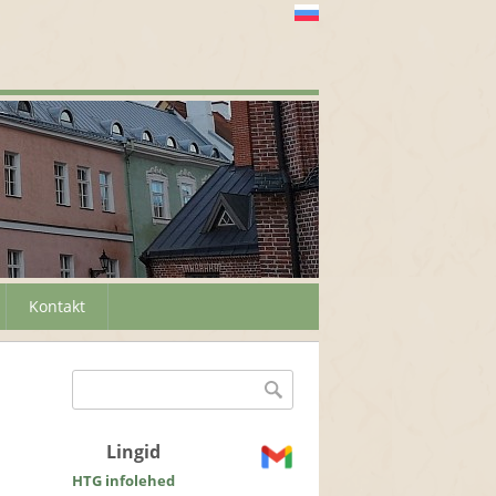
Kontakt
Otsinguvorm
Otsing
Lingid
HTG infolehed