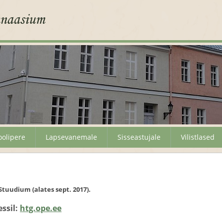
oolipere
Lapsevanemale
Sisseastujale
Vilistlased
tuudium (alates sept. 2017).
ssil:
htg.ope.ee