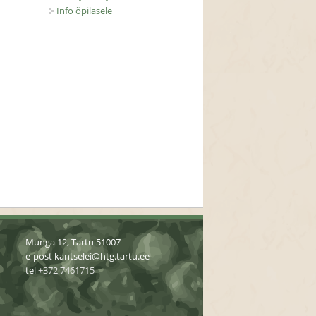
Info õpilasele
Munga 12, Tartu 51007
e-post
kantselei@htg.tartu.ee
tel
+372 7461715