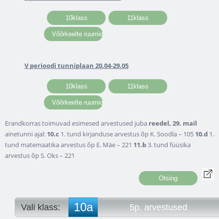
V perioodi tunniplaan 20.04-29.05
Erandkorras toimuvad esimesed arvestused juba
reedel, 29. mail
ainetunni ajal:
10.c
1. tund kirjanduse arvestus õp K. Soodla – 105
10.d
1.
tund matemaatika arvestus õp E. Mäe – 221
11.b
3. tund füüsika
arvestus õp S. Oks – 221