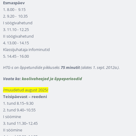
Esmaspäev
1. 8.00 - 9.15
2. 9.20 - 10.35
I söögivahetund
3. 11.10 - 12.25
II söögivahetund
4. 13.00 - 14.15
Klassijuhataja infominutid
5. 14.45 - 16.00
HTG-s on õppetundide pikkuseks
75 minutit
(alates 1. sept. 2012a.).
Vaata ka:
koolivaheajad ja õppeperioodid
/muudetud august 2025/
Teisipäevast – reedeni
1. tund 8.15–9.30
2. tund 9.40–10.55
I söömine
3. tund 11.30–12.45
II söömine