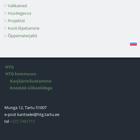
Valikained
Huvitegevus
Projektid
Kooli lõpetamine
Õppematerjalid
HTG
HTG kommuun
Karjäärinõustamine
Koostöö ülikoolidega
Munga 12, Tartu 51007
e-post
kantselei@htg.tartu.ee
tel
+372 7461715