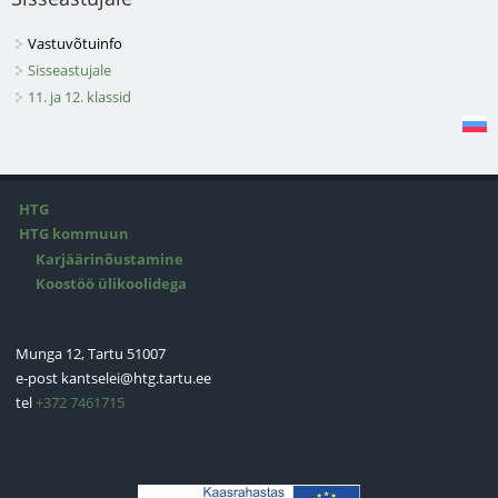
Vastuvõtuinfo
Sisseastujale
11. ja 12. klassid
HTG
HTG kommuun
Karjäärinõustamine
Koostöö ülikoolidega
Munga 12, Tartu 51007
e-post
kantselei@htg.tartu.ee
tel
+372 7461715