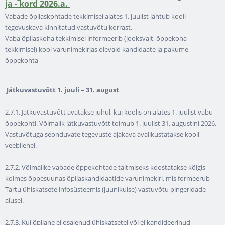
ja - kord 2026.a.
Vabade õpilaskohtade tekkimisel alates 1. juulist lähtub kooli
tegevuskava kinnitatud vastuvõtu korrast.
Vaba õpilaskoha tekkimisel informeerib (jooksvalt, õppekoha
tekkimisel) kool varunimekirjas olevaid kandidaate ja pakume
õppekohta
Jätkuvastuvõtt 1. juuli – 31. august
2.7.1. Jätkuvastuvõtt avatakse juhul, kui koolis on alates 1. juulist vabu
õppekohti. Võimalik jätkuvastuvõtt toimub 1. juulist 31. augustini 2026.
Vastuvõtuga seonduvate tegevuste ajakava avalikustatakse kooli
veebilehel.
2.7.2. Võimalike vabade õppekohtade täitmiseks koostatakse kõigis
kolmes õppesuunas õpilaskandidaatide varunimekiri, mis formeerub
Tartu ühiskatsete infosüsteemis (juunikuise) vastuvõtu pingeridade
alusel.
2.7.3. Kui õpilane ei osalenud ühiskatsetel või ei kandideerinud