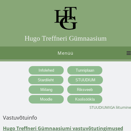
Hugo Treffneri Gümnaasium
Menüü
STUUDIUMIGA liitumine
Vastuvõtuinfo
Hugo Treffneri Gümnaasiumi vastuvõtutingimused