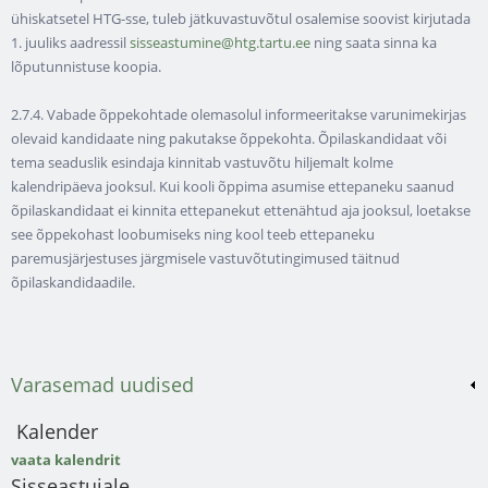
ühiskatsetel HTG-sse, tuleb jätkuvastuvõtul osalemise soovist kirjutada
1. juuliks aadressil
sisseastumine@htg.tartu.ee
ning saata sinna ka
lõputunnistuse koopia.
2.7.4. Vabade õppekohtade olemasolul informeeritakse varunimekirjas
olevaid kandidaate ning pakutakse õppekohta. Õpilaskandidaat või
tema seaduslik esindaja kinnitab vastuvõtu hiljemalt kolme
kalendripäeva jooksul. Kui kooli õppima asumise ettepaneku saanud
õpilaskandidaat ei kinnita ettepanekut ettenähtud aja jooksul, loetakse
see õppekohast loobumiseks ning kool teeb ettepaneku
paremusjärjestuses järgmisele vastuvõtutingimused täitnud
õpilaskandidaadile.
Varasemad uudised
Kalender
vaata kalendrit
Sisseastujale