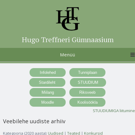
Hugo Treffneri Gümnaasium
Menüü
STUUDIUMIGA liitumine
Veebilehe uudiste arhiiv
Kategooria (2020 aasta):
Uudised
|
Teated
|
Konkursid