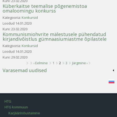
Kuni:
23.02.2020
Küberkaitse teemalise põgenemistoa
omaloomingu konkurss
Kategooria:
Konkursid
Loodud
14.01.2020
Kuni:
23.02.2020
Kommunismiohvrite mälestusele pühendatud
kirjandivõistlus gümnaasiumiastme õpilastele
Kategooria:
Konkursid
Loodud
14.01.2020
Kuni:
29.02.2020
Lehed
‹ Eelmine
1
2
3
Järgmine ›
Varasemad uudised
HTG
HTG kommuun
Karjäärinõustamine