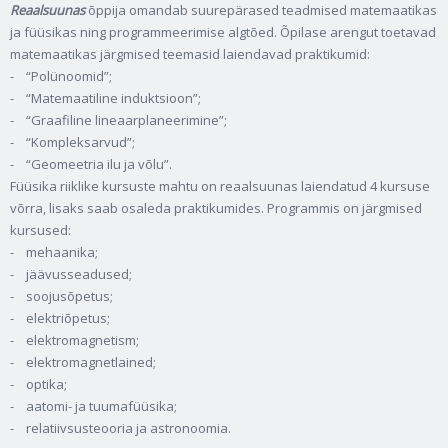
Reaalsuunas
õppija omandab suurepärased teadmised matemaatikas
ja füüsikas ning programmeerimise algtõed. Õpilase arengut toetavad
matemaatikas järgmised teemasid laiendavad praktikumid:
- “Polünoomid”;
- “Matemaatiline induktsioon”;
- “Graafiline lineaarplaneerimine”;
- “Kompleksarvud”;
- “Geomeetria ilu ja võlu”.
Füüsika riiklike kursuste mahtu on reaalsuunas laiendatud 4 kursuse
võrra, lisaks saab osaleda praktikumides. Programmis on järgmised
kursused:
- mehaanika;
- jäävusseadused;
- soojusõpetus;
- elektriõpetus;
- elektromagnetism;
- elektromagnetlained;
- optika;
- aatomi- ja tuumafüüsika;
- relatiivsusteooria ja astronoomia.