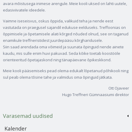
avara mõistusega inimese arengule. Meie kooli uksed on lahti uutele,
edasiviivatele ideedele.
Vaimne iseseisvus, oskus õppida, valikuid teha ja nende eest
vastutada on praegusel sajandil edukuse eelduseks. Treffoonias on
õppimisele ja õpetamisele alati kõrged nõuded olnud, see on taganud
enamikule treffneristidest juurdepääsu kõrgharidusele.
Siin saad arendada oma võimeid ja suunata õpinguid nende ainete
kaudu, mis sulle enim huvi pakuvad. Seda kõike toetab koostööle
orienteeritud õpetajaskond ning tänapäevane õpikeskkond.
Meie kooli pääsemiseks pead olema edukalt lõpetanud põhikooli ning
sul peab olema tõsine tahe ja valmidus oma õpinguid jätkata.
Ott Ojaveer
Hugo Treffneri Gümnaasiumi direktor
Varasemad uudised
Kalender