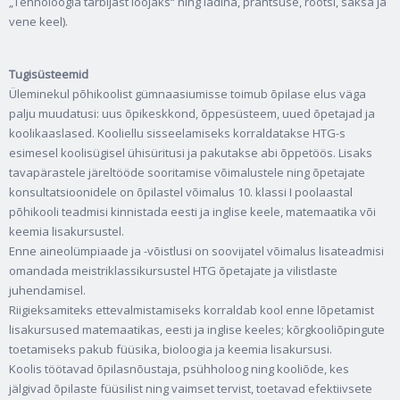
„Tehnoloogia tarbijast loojaks“ ning ladina, prantsuse, rootsi, saksa ja
vene keel).
Tugisüsteemid
Üleminekul põhikoolist gümnaasiumisse toimub õpilase elus väga
palju muudatusi: uus õpikeskkond, õppesüsteem, uued õpetajad ja
koolikaaslased. Kooliellu sisseelamiseks korraldatakse HTG-s
esimesel koolisügisel ühisüritusi ja pakutakse abi õppetöös. Lisaks
tavapärastele järeltööde sooritamise võimalustele ning õpetajate
konsultatsioonidele on õpilastel võimalus 10. klassi I poolaastal
põhikooli teadmisi kinnistada eesti ja inglise keele, matemaatika või
keemia lisakursustel.
Enne aineolümpiaade ja -võistlusi on soovijatel võimalus lisateadmisi
omandada meistriklassikursustel HTG õpetajate ja vilistlaste
juhendamisel.
Riigieksamiteks ettevalmistamiseks korraldab kool enne lõpetamist
lisakursused matemaatikas, eesti ja inglise keeles; kõrgkooliõpingute
toetamiseks pakub füüsika, bioloogia ja keemia lisakursusi.
Koolis töötavad õpilasnõustaja, psühholoog ning kooliõde, kes
jälgivad õpilaste füüsilist ning vaimset tervist, toetavad efektiivsete