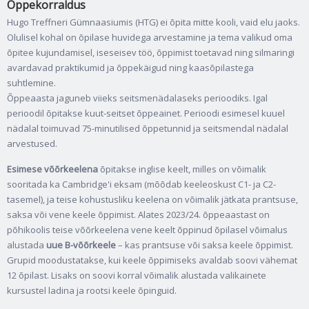
Õppekorraldus
Hugo Treffneri Gümnaasiumis (HTG) ei õpita mitte kooli, vaid elu jaoks.
Olulisel kohal on õpilase huvidega arvestamine ja tema valikud oma
õpitee kujundamisel, iseseisev töö, õppimist toetavad ning silmaringi
avardavad praktikumid ja õppekäigud ning kaasõpilastega
suhtlemine.
Õppeaasta jaguneb viieks seitsmenädalaseks perioodiks. Igal
perioodil õpitakse kuut-seitset õppeainet. Perioodi esimesel kuuel
nädalal toimuvad 75-minutilised õppetunnid ja seitsmendal nädalal
arvestused.
Esimese võõrkeelena
õpitakse inglise keelt, milles on võimalik
sooritada ka Cambridge'i eksam (mõõdab keeleoskust C1- ja C2-
tasemel), ja teise kohustusliku keelena on võimalik jätkata prantsuse,
saksa või vene keele õppimist. Alates 2023/24. õppeaastast on
põhikoolis teise võõrkeelena vene keelt õppinud õpilasel võimalus
alustada
uue B-võõrkeele
– kas prantsuse või saksa keele õppimist.
Grupid moodustatakse, kui keele õppimiseks avaldab soovi vähemat
12 õpilast. Lisaks on soovi korral võimalik alustada valikainete
kursustel ladina ja rootsi keele õpinguid.