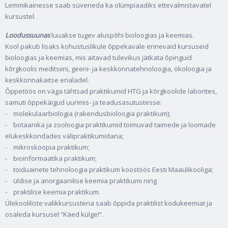
Lemmikainesse saab süveneda ka olümpiaadiks ettevalmistavatel
kursustel.
Loodussuunas
luuakse tugev aluspõhi bioloogias ja keemias.
Kool pakub lisaks kohustuslikule õppekavale erinevaid kursuseid
bioloogias ja keemias, mis aitavad tulevikus jätkata õpinguid
kõrgkoolis meditsiini, geeni- ja keskkonnatehnoloogia, ökoloogia ja
keskkonnakaitse erialadel.
Õppetöös on väga tähtsad praktikumid HTG ja kõrgkoolide laborites,
samuti õppekäigud uurimis- ja teadusasutustesse:
- molekulaarbiologia (rakendusbioloogia praktikum);
- botaanika ja zooloogia praktikumid toimuvad taimede ja loomade
elukeskkondades välipraktikumidana;
- mikroskoopia praktikum;
- bioinformaatika praktikum;
- toiduainete tehnoloogia praktikum koostöös Eesti Maaülikooliga;
- üldise ja anorgaanilise keemia praktikumi ning
- praktilise keemia praktikum.
Ülekooliliste valikkursustena saab õppida praktilist kodukeemiat ja
osaleda kursusel “Käed külge!”.