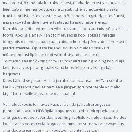
matkadest, ökonädala korraldamisest, ööakadeemiast ja muust, mis
laiendab silmaringi loodusest ja toetab rohelist mõtteviisi. Lisaks
traditsioonilistele tegevustele saab õpilane ise algatada ettevõtmisi,
mis pakuvad endale huvi ja toetavad kaasõpilaste arengut.
Korraldatud üritused jms on võimalik vormistada uurimis- või praktilise
tööna. Kooli ajalehe Miilang toimetuses ja kooli sotsiaalmeedia
töögrupis osaledes saab kaasa aidata koolielu põnevate sündmuste
jäädvustamisel. Õpilaste kirjandusklubi võimaldab sisukaid
mõttevahetusi õpilaste endi valitud kirjandusteoste üle.
Toimuvad saalihoki- ning korv- ja võrkpallitreeningud ning koolimaja
keldris asuvas petangisaalis saab koos teiste huvilistega kätt
harjutada.
Koos käivad segakoor Anima ja rahvatantsuansambel Tantsutallad.
Laulu- või tantsupeol esinemisele järgnevat tunnet ei ole võimalik
kirjeldada – sellest peab ise osa saama!
Võimalust koolis toimuvas kaasa rääkida ja kooli arengusse
panustada pakub
HTG õpilaskogu
, mis osaleb kooli õppekava ja
arengusuundade kavandamises ning koolielu korraldamises, hoides
kooli traditsioone. Õpilaskoguga liitumine on suurepärane võimalus
arendada organiseerimis-, koostöö- ja juhtimisoskust.