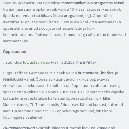
Loodus- ja reaalsuunas õpitakse
matemaatikat laia programmi alusel
.
Humanitaarsuuna õpilane võib valida 10. klassi astudes, kas soovib
õppida matemaatikat
kitsa või laia programmi
järgi. Õpperühm
avatakse 12 õpilase soovi korral. Seni ei ole kool kitsa matemaatika
õpperühma avanud soovijate vähesuse tõttu ja kõik
humanitaarsuuna õpilased saavad samuti väga põhjalikud teadmised
matemaatikas.
Õppesuunad
:: Suundasi
tutvustav video
(valmis 2025a, Kristi Pihlak)
Hugo Treffneri Gümnaasiumis saab valida
humanitaar-, loodus- ja
reaalsuuna
vahel. Õppesisu kujundavad riiklikus õppekavas
ettenähtud ainekursused, kooli lisatud õppesuuna valikkursused ja
õpilase enda valitud valikainete kursused. HTG lõpetamiseks vajalike
kursustena arvestatakse ka teistes õppeasutustes, nt H. Elleri
Muusikakoolis, TÜ Teaduskoolis, Edumuses läbitud kursusi, kui need
mahu ja teemade poolest HTG õppekavaga sobivad, ning kooli
huviringides osalemist.
Humanitaarsuund
avardab silmaringi, toetab loovust, võimaldab