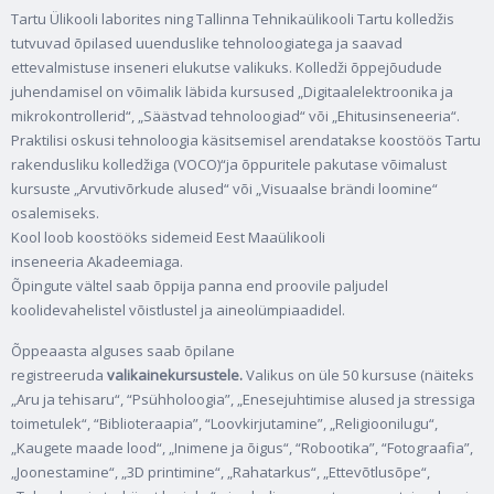
Tartu Ülikooli laborites ning Tallinna Tehnikaülikooli Tartu kolledžis
tutvuvad õpilased uuenduslike tehnoloogiatega ja saavad
ettevalmistuse inseneri elukutse valikuks. Kolledži õppejõudude
juhendamisel on võimalik läbida kursused „Digitaalelektroonika ja
mikrokontrollerid“, „Säästvad tehnoloogiad“ või „Ehitusinseneeria“.
Praktilisi oskusi tehnoloogia käsitsemisel arendatakse koostöös Tartu
rakendusliku kolledžiga (VOCO)“ja õppuritele pakutase võimalust
kursuste „Arvutivõrkude alused“ või „Visuaalse brändi loomine“
osalemiseks.
Kool loob koostööks sidemeid Eest Maaülikooli
inseneeria Akadeemiaga.
Õpingute vältel saab õppija panna end proovile paljudel
koolidevahelistel võistlustel ja aineolümpiaadidel.
Õppeaasta alguses saab õpilane
registreeruda
valikainekursustele.
Valikus on üle 50 kursuse (näiteks
„Aru ja tehisaru“, “Psühholoogia”, „Enesejuhtimise alused ja stressiga
toimetulek“, “Biblioteraapia”, “Loovkirjutamine”, „Religioonilugu“,
„Kaugete maade lood“, „Inimene ja õigus“, “Robootika”, “Fotograafia”,
„Joonestamine“, „3D printimine“, „Rahatarkus“, „Ettevõtlusõpe“,