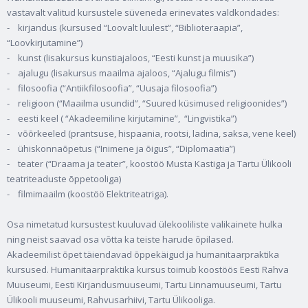
vastavalt valitud kursustele süveneda erinevates valdkondades:
- kirjandus (kursused “Loovalt luulest”, “Biblioteraapia”,
“Loovkirjutamine”)
- kunst (lisakursus kunstiajaloos, “Eesti kunst ja muusika”)
- ajalugu (lisakursus maailma ajaloos, “Ajalugu filmis”)
- filosoofia (“Antiikfilosoofia”, “Uusaja filosoofia”)
- religioon (“Maailma usundid”, “Suured küsimused religioonides”)
- eesti keel ( “Akadeemiline kirjutamine”, “Lingvistika”)
- võõrkeeled (prantsuse, hispaania, rootsi, ladina, saksa, vene keel)
- ühiskonnaõpetus (“Inimene ja õigus”, “Diplomaatia”)
- teater (“Draama ja teater”, koostöö Musta Kastiga ja Tartu Ülikooli
teatriteaduste õppetooliga)
- filmimaailm (koostöö Elektriteatriga).
Osa nimetatud kursustest kuuluvad ülekooliliste valikainete hulka
ning neist saavad osa võtta ka teiste harude õpilased.
Akadeemilist õpet täiendavad õppekäigud ja humanitaarpraktika
kursused. Humanitaarpraktika kursus toimub koostöös Eesti Rahva
Muuseumi, Eesti Kirjandusmuuseumi, Tartu Linnamuuseumi, Tartu
Ülikooli muuseumi, Rahvusarhiivi, Tartu Ülikooliga.