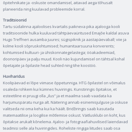
õpitehnikate ja -oskuste omandamisel, aitavad aega tõhusalt
planeerida ning kuulavad probleemide korral.
Traditsioonid
Tartu südalinna ajaloolises kvartalis paikneva pika ajalooga kooli
traditsioonide hulka kuuluvad tähtpäevaüritused Emajõe kaldal asuva
Hugo Treffneri ausamba juures; sügispiknik ja aastapäevaball; viie ja
kolme kooli sõpruskohtumised; humanitaarsuuna konverents;
kohtumised kultuuri- ja ühiskonnategelastega; ööakadeemiad,
doonoripäev ja palju muud. Kooli näo kujundamisel on tähtsal kohal
õpetajate ja õpilaste head suhted ning tihe koostöö.
Huviharidus
Koolipäevad ei lõpe viimase õppetunniga. HTG õpilastel on võimalus
osaleda rohkem kui kümnes huviringis. Kunstiringis õpitakse, et
esteetiline ei pruugi olla „ilus“ ja et maailma saab vaadata ka
harjumuspäratu nurga alt. Näitering annab esinemisjulguse ja oskuse
valitseda nii oma keha kui ka häält. Bridžiringis saab kasutada
matemaatilise ja loogilise mõtlemise oskust. Väitlusklubi on koht, kus
õpitakse arukalt kõnelema. Ajaloo- ja fotograafiahuvilised laiendavad
teadmisi selle ala huviringides. Roheliste ringiga liitudes saab osa