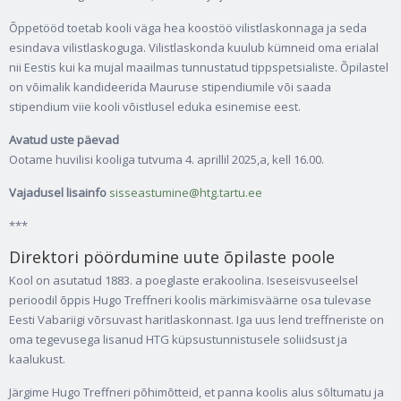
Õppetööd toetab kooli väga hea koostöö vilistlaskonnaga ja seda
esindava vilistlaskoguga. Vilistlaskonda kuulub kümneid oma erialal
nii Eestis kui ka mujal maailmas tunnustatud tippspetsialiste. Õpilastel
on võimalik kandideerida Mauruse stipendiumile või saada
stipendium viie kooli võistlusel eduka esinemise eest.
Avatud uste päevad
Ootame huvilisi kooliga tutvuma 4. aprillil 2025,a, kell 16.00.
Vajadusel lisainfo
sisseastumine@htg.tartu.ee
***
Direktori pöördumine uute õpilaste poole
Kool on asutatud 1883. a poeglaste erakoolina. Iseseisvuseelsel
perioodil õppis Hugo Treffneri koolis märkimisväärne osa tulevase
Eesti Vabariigi võrsuvast haritlaskonnast. Iga uus lend treffneriste on
oma tegevusega lisanud HTG küpsustunnistusele soliidsust ja
kaalukust.
Järgime Hugo Treffneri põhimõtteid, et panna koolis alus sõltumatu ja