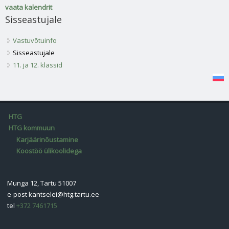
vaata kalendrit
Sisseastujale
Vastuvõtuinfo
Sisseastujale
11. ja 12. klassid
HTG
HTG kommuun
Karjäärinõustamine
Koostöö ülikoolidega
Munga 12, Tartu 51007
e-post
kantselei@htg.tartu.ee
tel
+372 7461715