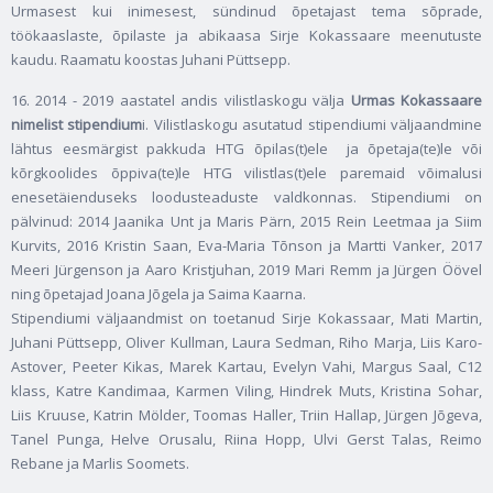
Urmasest kui inimesest, sündinud õpetajast tema sõprade,
töökaaslaste, õpilaste ja abikaasa Sirje Kokassaare meenutuste
kaudu. Raamatu koostas Juhani Püttsepp.
16. 2014 - 2019 aastatel andis vilistlaskogu välja
Urmas Kokassaare
nimelist stipendium
i. Vilistlaskogu asutatud stipendiumi väljaandmine
lähtus eesmärgist pakkuda HTG õpilas(t)ele ja õpetaja(te)le või
kõrgkoolides õppiva(te)le HTG vilistlas(t)ele paremaid võimalusi
enesetäienduseks loodusteaduste valdkonnas. Stipendiumi on
pälvinud: 2014 Jaanika Unt ja Maris Pärn, 2015 Rein Leetmaa ja Siim
Kurvits, 2016 Kristin Saan, Eva-Maria Tõnson ja Martti Vanker, 2017
Meeri Jürgenson ja Aaro Kristjuhan, 2019 Mari Remm ja Jürgen Öövel
ning õpetajad Joana Jõgela ja Saima Kaarna.
Stipendiumi väljaandmist on toetanud Sirje Kokassaar, Mati Martin,
Juhani Püttsepp, Oliver Kullman, Laura Sedman, Riho Marja, Liis Karo-
Astover, Peeter Kikas, Marek Kartau, Evelyn Vahi, Margus Saal, C12
klass, Katre Kandimaa, Karmen Viling, Hindrek Muts, Kristina Sohar,
Liis Kruuse, Katrin Mölder, Toomas Haller, Triin Hallap, Jürgen Jõgeva,
Tanel Punga, Helve Orusalu, Riina Hopp, Ulvi Gerst Talas, Reimo
Rebane ja Marlis Soomets.