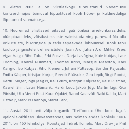
9. Alates 2002. a on vilistlaskogu tunnustanud Vanemuise
kontserdimajas toimuval lõpuaktusel kooli hõbe- ja kuldmedaliga
lõpetanuid raamatutega.
10. Nooremad vilistlased aitavad igati õpilasi ainekonkurssideks,
olümpiaadideks, võistlusteks ette valmistada ning panevad õla alla
erikursuste, huviringide ja tarkusepäevade läbiviimisel. Kooli tänu
kuulub järgmistele treffneristidele: Jaan Aru, Juhan Aru, Mihkel Kree,
Aigar Vaigu, Riho Taba, Erki Enkvist, Darja Lavõgina, Kaie Kubjas, Laur
Tooming, Kaarel Nummert, Toomas Krips, Margus Maantoa, Kairi
Kangro, Ivo Kubjas, Riho Klement, Juhani Püttsepp, Sander Pajusalu,
Emilia Käsper, Kristjan Korjus, Reedik Pääsuke, Gea Lepik, Birgit Rootsi,
Kerttu Mäger, Inga Jaagus, Keiu Virro, Kristjan Kaljusaar, Kaur Riismaa,
Kaarel Siim, Lauri Hämarik, Hardi Loot, Jakob Jõgi, Martin Ligi, Riko
Piirisild, Ulla Meeri Petti, Kaur Ojakivi, Ranol Kaseväli, Raiki Kalda, Mart
Ustav jr, Markus Laanoja, Maret Tark,
11. Aastal 2011 anti välja kogumik "Treffoonia: Ühe kooli lugu".
Ajaloolis-pildilises ülevaateteoses, mis hõlmab endas koolielu 1883-
2011, on 160 lehekülge. Koostajad Indrek Ilomets, Mart Orav ja Priit