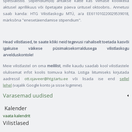
spetsialistid. Stipendium(id) antakse kätte kas viimase koolikella
aktusel aprillikuus või õpetajate päeva üritusel oktoobris.. Annetusi
saab kanda: HTG Vilistlaskogu MTÜ, a/a EE611010220029539018,
märksõna "enesetäiendamise stipendium".
Head vilistlased, te saate kõiki neid tegevusi rahaliselt toetada kasvõi
igakuise väikese püsimaksekorraldusega vilistlaskogu
arvelduskontole!
Meie vilistlastel on oma
meililist
, mille kaudu saadab kool vilistlastele
olulisemat infot koolis toimuva kohta. Listiga liitumiseks kirjutada
aadressil
ott.ojaveer@htg.tartu.ee
või lisada ise end
sellel
lehel
(vajalik Google konto ja sisse logimine).
Varasemad uudised
Kalender
vaata kalendrit
Vilistlased