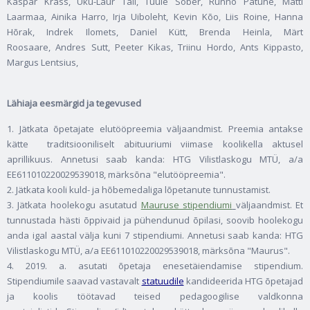
Kaspar Krass, Uku-Laur Tali, Tuule Sõber, Rünno Patune, Matti
Laarmaa, Ainika Harro, Irja Uiboleht, Kevin Kõo, Liis Roine, Hanna
Hõrak, Indrek Ilomets, Daniel Kütt, Brenda Heinla, Märt
Roosaare, Andres Sutt, Peeter Kikas, Triinu Hordo, Ants Kippasto,
Margus Lentsius,
Lähiaja eesmärgid ja tegevused
1. Jätkata õpetajate elutööpreemia väljaandmist. Preemia antakse
kätte traditsiooniliselt abituuriumi viimase koolikella aktusel
aprillikuus. Annetusi saab kanda: HTG Vilistlaskogu MTÜ, a/a
EE611010220029539018, märksõna "elutööpreemia".
2. Jätkata kooli kuld- ja hõbemedaliga lõpetanute tunnustamist.
3. Jätkata hoolekogu asutatud
Mauruse stipendiumi
väljaandmist. Et
tunnustada hästi õppivaid ja pühendunud õpilasi, soovib hoolekogu
anda igal aastal välja kuni 7 stipendiumi. Annetusi saab kanda: HTG
Vilistlaskogu MTÜ, a/a EE611010220029539018, märksõna "Maurus".
4. 2019. a. asutati õpetaja enesetäiendamise stipendium.
Stipendiumile saavad vastavalt
statuudile
kandideerida HTG õpetajad
ja koolis töötavad teised pedagoogilise valdkonna