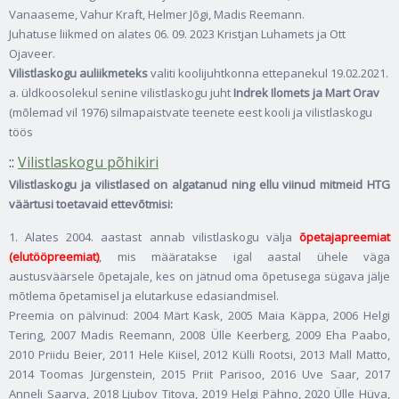
Vanaaseme, Vahur Kraft, Helmer Jõgi, Madis Reemann.
Juhatuse liikmed on alates 06. 09. 2023 Kristjan Luhamets ja Ott
Ojaveer.
Vilistlaskogu auliikmeteks
valiti koolijuhtkonna ettepanekul 19.02.2021.
a. üldkoosolekul senine vilistlaskogu juht
Indrek Ilomets ja Mart Orav
(mõlemad vil 1976) silmapaistvate teenete eest kooli ja vilistlaskogu
töös
::
Vilistlaskogu põhikiri
Vilistlaskogu ja vilistlased on algatanud ning ellu viinud mitmeid HTG
väärtusi toetavaid ettevõtmisi:
1. Alates 2004. aastast annab vilistlaskogu välja
õpetajapreemiat
(elutööpreemiat)
, mis määratakse igal aastal ühele väga
austusväärsele õpetajale, kes on jätnud oma õpetusega sügava jälje
mõtlema õpetamisel ja elutarkuse edasiandmisel.
Preemia on pälvinud: 2004 Märt Kask, 2005 Maia Käppa, 2006 Helgi
Tering, 2007 Madis Reemann, 2008 Ülle Keerberg, 2009 Eha Paabo,
2010 Priidu Beier, 2011 Hele Kiisel, 2012 Külli Rootsi, 2013 Mall Matto,
2014 Toomas Jürgenstein, 2015 Priit Parisoo, 2016 Uve Saar, 2017
Anneli Saarva, 2018 Ljubov Titova, 2019 Helgi Pähno,
2020 Ülle Hüva,