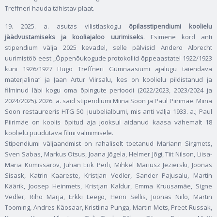
Treffneri hauda tähistav plaat.
19. 2025. a. asutas vilistlaskogu
õpilasstipendiumi koolielu
jäädvustamiseks ja kooliajaloo uurimiseks
. Esimene kord anti
stipendium välja 2025 kevadel, selle pälvisid Andero Albrecht
uurimistöö eest „Õppenõukogude protokollid õppeaastatel 1922/1923
kuni 1926/1927 Hugo Treffneri Gümnaasiumi ajalugu täiendava
materjalina“ ja Jaan Artur Viirsalu, kes on koolielu pildistanud ja
filminud läbi kogu oma õpingute perioodi (2022/2023, 2023/2024 ja
2024/2025). 2026. a. said stipendiumi Miina Soon ja Paul Piirimäe. Miina
Soon restaureeris HTG 50. juubelialbumi, mis anti välja 1933. a.; Paul
Piirimäe on koolis õpitud aja jooksul aidanud kaasa vähemalt 18
koolielu puudutava filmi valmimisele.
Stipendiumi väljaandmist on rahaliselt toetanud Mariann Sirgmets,
Sven Sabas, Markus Otsus, Joana Jõgela, Helmer Jõgi, Tiit Nilson, Liisa-
Maria Komissarov, Juhan Erik Perli, Mihkel Mariusz Jezierski, Joonas
Sisask, Katrin Kaareste, Kristjan Vedler, Sander Pajusalu, Martin
Käärik, Joosep Heinmets, Kristjan Kaldur, Emma Kruusamäe, Signe
Vedler, Riho Marja, Erkki Leego, Henri Sellis, Joonas Niilo, Martin
Tooming, Andres Käosaar, Kristiina Punga, Martin Mets, Preet Russak,