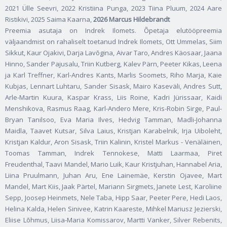
2021 Ülle Seevri, 2022 Kristiina Punga, 2023 Tiina Pluum,
2024 Aare
Ristikivi, 2025 Saima Kaarna,
2026 Marcus Hildebrandt
Preemia asutaja on Indrek Ilomets. Õpetaja elutööpreemia
väljaandmist on rahaliselt toetanud Indrek Ilomets, Ott Ummelas, Siim
Sikkut, Kaur Ojakivi, Darja Lavõgina, Aivar Taro, Andres Käosaar, Jaana
Hinno, Sander Pajusalu, Triin Kutberg, Kalev Pärn, Peeter Kikas, Leena
ja Karl Treffner, Karl-Andres Kants, Marlis Soomets, Riho Marja, Kaie
Kubjas, Lennart Luhtaru, Sander Sisask, Mairo Kaseväli, Andres Sutt,
Arle-Martin Kuura, Kaspar Krass, Liis Roine, Kadri Jürissaar, Kaidi
Menshikova, Rasmus Raag, Karl-Andero Mere, Kris-Robin Sirge, Paul-
Bryan Tanilsoo, Eva Maria Ilves, Hedvig Tamman, Madli-Johanna
Maidla, Taavet Kutsar, Silva Laius, Kristjan Karabelnik, Irja Uiboleht,
Kristjan Kaldur, Aron Sisask, Triin Kalinin, Kristel Markus - Venäläinen,
Toomas Tamman, Indrek Tennokese, Matti Laarmaa, Piret
Freudenthal, Taavi Mandel, Mario Luik, Kaur Kristjuhan, Hannabel Aria,
Liina Pruulmann, Juhan Aru, Ene Lainemäe, Kerstin Ojavee, Mart
Mandel, Mart Kiis, Jaak Pärtel, Mariann Sirgmets, Janete Lest, Karoliine
Sepp, Joosep Heinmets, Nele Taba, Hipp Saar, Peeter Pere, Hedi Laos,
Helina Kalda, Helen Sinivee, Katrin Kaareste, Mihkel Mariusz Jezierski,
Eliise Lõhmus, Liisa-Maria Komissarov, Martti Vanker, Silver Rebenits,