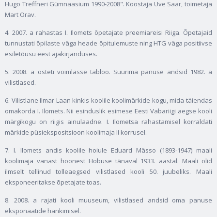
Hugo Treffneri Gümnaasium 1990-2008". Koostaja Uve Saar, toimetaja
Mart Orav.
4. 2007. a rahastas I. Ilomets õpetajate preemiareisi Riiga. Õpetajaid
tunnustati õpilaste väga heade õpitulemuste ning HTG väga positiivse
esiletõusu eest ajakirjanduses.
5. 2008. a osteti võimlasse tabloo. Suurima panuse andsid 1982. a
vilistlased.
6. Vilistlane Ilmar Laan kinkis koolile koolimärkide kogu, mida täiendas
omakorda I. Ilomets. Nii esinduslik esimese Eesti Vabariigi aegse kooli
märgikogu on riigis ainulaadne. I. Ilometsa rahastamisel korraldati
märkide püsiekspositsioon koolimaja II korrusel.
7. I. Ilomets andis koolile hoiule Eduard Mässo (1893-1947) maali
koolimaja vanast hoonest Hobuse tänaval 1933. aastal. Maali olid
ilmselt tellinud tolleaegsed vilistlased kooli 50. juubeliks. Maali
eksponeeritakse õpetajate toas.
8. 2008. a rajati kooli muuseum, vilistlased andsid oma panuse
eksponaatide hankimisel.