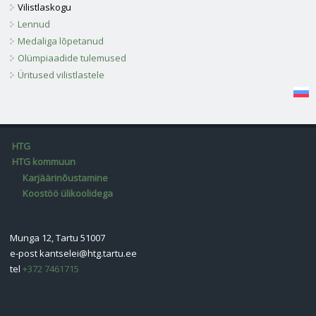
Vilistlaskogu
Lennud
Medaliga lõpetanud
Olümpiaadide tulemused
Üritused vilistlastele
HTG
HTG kommuun
Karjäärinõustamine
Koostöö ülikoolidega
Munga 12, Tartu 51007
e-post
kantselei@htg.tartu.ee
tel
+372 7461715