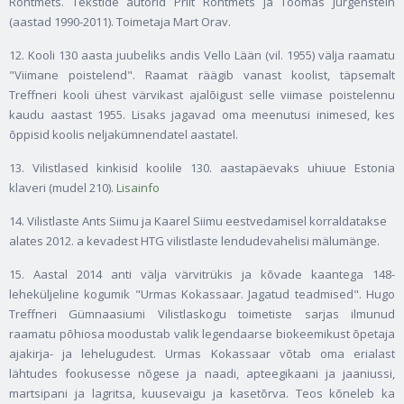
Rohtmets. Tekstide autorid Priit Rohtmets ja Toomas Jürgenstein
(aastad 1990-2011). Toimetaja Mart Orav.
12. Kooli 130 aasta juubeliks andis Vello Lään (vil. 1955) välja raamatu
"Viimane poistelend". Raamat räägib vanast koolist, täpsemalt
Treffneri kooli ühest värvikast ajalõigust selle viimase poistelennu
kaudu aastast 1955. Lisaks jagavad oma meenutusi inimesed, kes
õppisid koolis neljakümnendatel aastatel.
13. Vilistlased kinkisid koolile 130. aastapäevaks uhiuue Estonia
klaveri (mudel 210).
Lisainfo
14. Vilistlaste Ants Siimu ja Kaarel Siimu eestvedamisel korraldatakse
alates 2012. a kevadest HTG vilistlaste lendudevahelisi mälumänge.
15. Aastal 2014 anti välja värvitrükis ja kõvade kaantega 148-
leheküljeline kogumik "Urmas Kokassaar. Jagatud teadmised". Hugo
Treffneri Gümnaasiumi Vilistlaskogu toimetiste sarjas ilmunud
raamatu põhiosa moodustab valik legendaarse biokeemikust õpetaja
ajakirja- ja lehelugudest. Urmas Kokassaar võtab oma erialast
lähtudes fookusesse nõgese ja naadi, apteegikaani ja jaaniussi,
martsipani ja lagritsa, kuusevaigu ja kasetõrva. Teos kõneleb ka