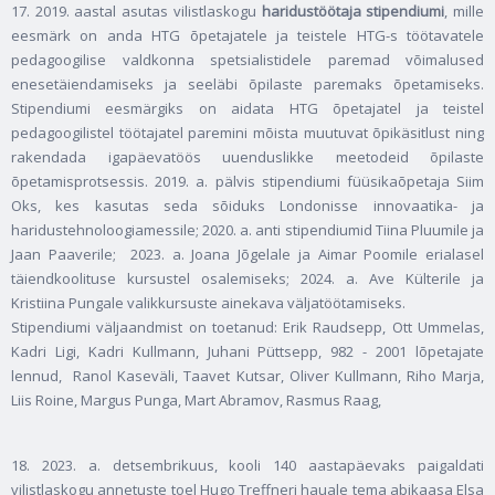
17. 2019. aastal asutas vilistlaskogu
haridustöötaja stipendiumi
, mille
eesmärk on anda HTG õpetajatele ja teistele HTG-s töötavatele
pedagoogilise valdkonna spetsialistidele paremad võimalused
enesetäiendamiseks ja seeläbi õpilaste paremaks õpetamiseks.
Stipendiumi eesmärgiks on aidata HTG õpetajatel ja teistel
pedagoogilistel töötajatel paremini mõista muutuvat õpikäsitlust ning
rakendada igapäevatöös uuenduslikke meetodeid õpilaste
õpetamisprotsessis. 2019. a. pälvis stipendiumi füüsikaõpetaja Siim
Oks, kes kasutas seda sõiduks Londonisse innovaatika- ja
haridustehnoloogiamessile; 2020. a. anti stipendiumid Tiina Pluumile ja
Jaan Paaverile; 2023. a. Joana Jõgelale ja Aimar Poomile erialasel
täiendkoolituse kursustel osalemiseks; 2024. a. Ave Külterile ja
Kristiina Pungale valikkursuste ainekava väljatöötamiseks.
Stipendiumi väljaandmist on toetanud: Erik Raudsepp, Ott Ummelas,
Kadri Ligi, Kadri Kullmann, Juhani Püttsepp, 982 - 2001 lõpetajate
lennud, Ranol Kaseväli, Taavet Kutsar, Oliver Kullmann, Riho Marja,
Liis Roine, Margus Punga, Mart Abramov, Rasmus Raag,
18. 2023. a. detsembrikuus, kooli 140 aastapäevaks paigaldati
vilistlaskogu annetuste toel Hugo Treffneri hauale tema abikaasa Elsa