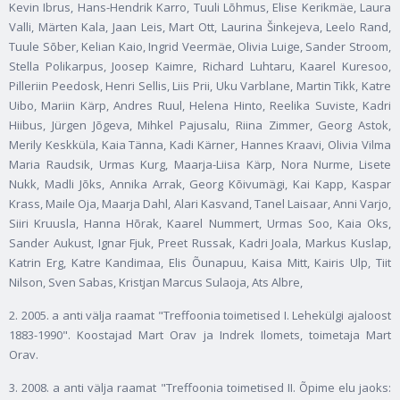
Kevin Ibrus, Hans-Hendrik Karro, Tuuli Lõhmus, Elise Kerikmäe, Laura
Valli, Märten Kala, Jaan Leis, Mart Ott, Laurina Šinkejeva, Leelo Rand,
Tuule Sõber, Kelian Kaio, Ingrid Veermäe, Olivia Luige, Sander Stroom,
Stella Polikarpus, Joosep Kaimre, Richard Luhtaru, Kaarel Kuresoo,
Pilleriin Peedosk, Henri Sellis, Liis Prii, Uku Varblane, Martin Tikk, Katre
Uibo, Mariin Kärp, Andres Ruul, Helena Hinto, Reelika Suviste, Kadri
Hiibus, Jürgen Jõgeva, Mihkel Pajusalu, Riina Zimmer, Georg Astok,
Merily Keskküla, Kaia Tänna, Kadi Kärner, Hannes Kraavi, Olivia Vilma
Maria Raudsik, Urmas Kurg, Maarja-Liisa Kärp, Nora Nurme, Lisete
Nukk, Madli Jõks, Annika Arrak, Georg Kõivumägi, Kai Kapp, Kaspar
Krass, Maile Oja, Maarja Dahl, Alari Kasvand, Tanel Laisaar, Anni Varjo,
Siiri Kruusla, Hanna Hõrak, Kaarel Nummert, Urmas Soo, Kaia Oks,
Sander Aukust, Ignar Fjuk, Preet Russak, Kadri Joala, Markus Kuslap,
Katrin Erg, Katre Kandimaa, Elis Õunapuu, Kaisa Mitt, Kairis Ulp, Tiit
Nilson, Sven Sabas, Kristjan Marcus Sulaoja, Ats Albre,
2. 2005. a anti välja raamat "Treffoonia toimetised I. Lehekülgi ajaloost
1883-1990". Koostajad Mart Orav ja Indrek Ilomets, toimetaja Mart
Orav.
3. 2008. a anti välja raamat "Treffoonia toimetised II. Õpime elu jaoks: