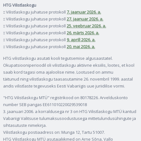
HTG Vilistlaskogu
::
Vilistlaskogu juhatuse protokoll
7. jaanuar 2026. a.
::
Vilistlaskogu juhatuse protokoll
27. jaanuar 2026. a.
::
Vilistlaskogu juhatuse protokoll
25. veebruar 2026. a.
::
Vilistlaskogu juhatuse protokoll
26. märts 2026. a.
::
Vilistlaskogu juhatuse protokoll
9. aprill 2026. a.
::
Vilistlaskogu juhatuse protokoll
20. mai 2026. a.
HTG vilistlaskogu asutati kooli tegutsemise algusaastatel.
Okupatsiooniperioodil oli vilistlaskogu aktiivne eksiilis, lootes, et kool
saab kord tagasi oma ajaloolise nime. Lootused on ammu
täitunud ning vilistlaskogu taasasutamine 26. novembril 1999. aastal
andis vilistlaste tegevuseks Eesti Vabariigis uue juriidilise vormi.
"HTG Vilistlaskogu MTÜ" registrikood on 80178226. Arvelduskonto
number SEB pangas EE611010220029539018
3. jaanuari 2006. a korraldusega nr 3 on HTG Vilistlaskogu MTÜ kantud
Vabariigi Valitsuse tulumaksusoodustusega mittetulundusühingute ja
sihtasutuste nimekirja.
Vilistlaskogu postiaadress on: Munga 12, Tartu 51007.
HTG Vilistlaskogu MTÜ asutajaliikmed on Arne Sõna, Vallo