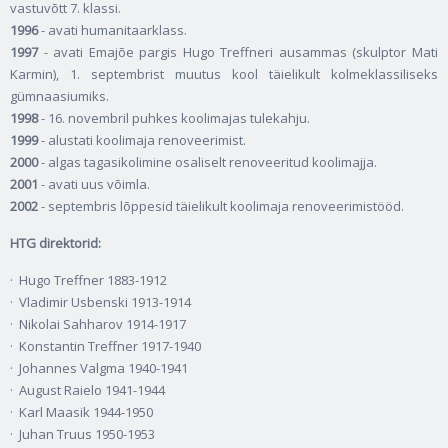
vastuvõtt 7. klassi.
1996
- avati humanitaarklass.
1997
- avati Emajõe pargis Hugo Treffneri ausammas (skulptor Mati
Karmin), 1. septembrist muutus kool täielikult kolmeklassiliseks
gümnaasiumiks.
1998
- 16. novembril puhkes koolimajas tulekahju.
1999
- alustati koolimaja renoveerimist.
2000
- algas tagasikolimine osaliselt renoveeritud koolimajja.
2001
- avati uus võimla.
2002
- septembris lõppesid täielikult koolimaja renoveerimistööd.
HTG direktorid:
· Hugo Treffner 1883-1912
· Vladimir Usbenski 1913-1914
· Nikolai Sahharov 1914-1917
· Konstantin Treffner 1917-1940
· Johannes Valgma 1940-1941
· August Raielo 1941-1944
· Karl Maasik 1944-1950
· Juhan Truus 1950-1953