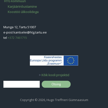
HTG kommuun
Karjäärinõustamine
Koostöö ülikoolidega
Munga 12, Tartu 51007
e-post
kantselei@htg.tartu.ee
tel
+372 7461715
>
Kõik kooli projektid
Otsinguvorm
Otsing
Copyright © 2026, Hugo Treffneri Gümnaasium