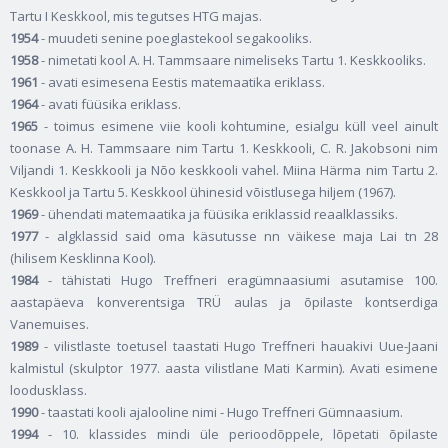
Tartu I Keskkool, mis tegutses HTG majas.
1954
- muudeti senine poeglastekool segakooliks.
1958
- nimetati kool A. H. Tammsaare nimeliseks Tartu 1. Keskkooliks.
1961
- avati esimesena Eestis matemaatika eriklass.
1964
- avati füüsika eriklass.
1965
- toimus esimene viie kooli kohtumine, esialgu küll veel ainult
toonase A. H. Tammsaare nim Tartu 1. Keskkooli, C. R. Jakobsoni nim
Viljandi 1. Keskkooli ja Nõo keskkooli vahel. Miina Härma nim Tartu 2.
Keskkool ja Tartu 5. Keskkool ühinesid võistlusega hiljem (1967).
1969
- ühendati matemaatika ja füüsika eriklassid reaalklassiks.
1977
- algklassid said oma käsutusse nn väikese maja Lai tn 28
(hilisem Kesklinna Kool).
1984
- tähistati Hugo Treffneri eragümnaasiumi asutamise 100.
aastapäeva konverentsiga TRÜ aulas ja õpilaste kontserdiga
Vanemuises.
1989
- vilistlaste toetusel taastati Hugo Treffneri hauakivi Uue-Jaani
kalmistul (skulptor 1977. aasta vilistlane Mati Karmin). Avati esimene
loodusklass.
1990
- taastati kooli ajalooline nimi - Hugo Treffneri Gümnaasium.
1994
- 10. klassides mindi üle perioodõppele, lõpetati õpilaste