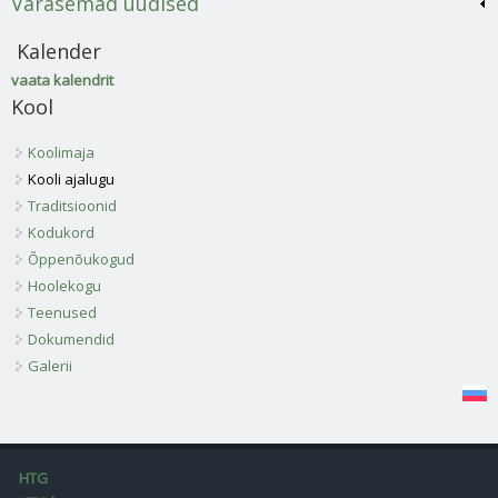
Varasemad uudised
Kalender
vaata kalendrit
Kool
Koolimaja
Kooli ajalugu
Traditsioonid
Kodukord
Õppenõukogud
Hoolekogu
Teenused
Dokumendid
Galerii
HTG