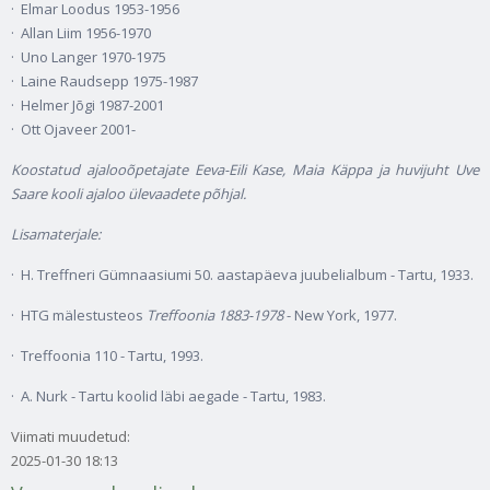
· Elmar Loodus 1953-1956
· Allan Liim 1956-1970
· Uno Langer 1970-1975
· Laine Raudsepp 1975-1987
· Helmer Jõgi 1987-2001
· Ott Ojaveer 2001-
Koostatud ajalooõpetajate Eeva-Eili Kase, Maia Käppa ja huvijuht Uve
Saare kooli ajaloo ülevaadete põhjal.
Lisamaterjale:
· H. Treffneri Gümnaasiumi 50. aastapäeva juubelialbum - Tartu, 1933.
· HTG mälestusteos
Treffoonia 1883-1978
- New York, 1977.
· Treffoonia 110 - Tartu, 1993.
· A. Nurk - Tartu koolid läbi aegade - Tartu, 1983.
Viimati muudetud:
2025-01-30 18:13