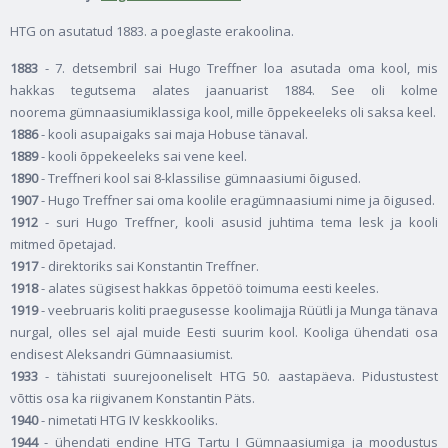
HTG on asutatud 1883. a poeglaste erakoolina.
1883
- 7. detsembril sai Hugo Treffner loa asutada oma kool, mis
hakkas tegutsema alates jaanuarist 1884. See oli kolme
noorema gümnaasiumiklassiga kool, mille õppekeeleks oli saksa keel.
1886
- kooli asupaigaks sai maja Hobuse tänaval.
1889
- kooli õppekeeleks sai vene keel.
1890
- Treffneri kool sai 8-klassilise gümnaasiumi õigused.
1907
- Hugo Treffner sai oma koolile eragümnaasiumi nime ja õigused.
1912
- suri Hugo Treffner, kooli asusid juhtima tema lesk ja kooli
mitmed õpetajad.
1917
- direktoriks sai Konstantin Treffner.
1918
- alates sügisest hakkas õppetöö toimuma eesti keeles.
1919
- veebruaris koliti praegusesse koolimajja Rüütli ja Munga tänava
nurgal, olles sel ajal muide Eesti suurim kool. Kooliga ühendati osa
endisest Aleksandri Gümnaasiumist.
1933
- tähistati suurejooneliselt HTG 50. aastapäeva. Pidustustest
võttis osa ka riigivanem Konstantin Päts.
1940
- nimetati HTG IV keskkooliks.
1944
- ühendati endine HTG Tartu I Gümnaasiumiga ja moodustus