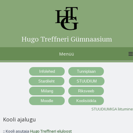
Hugo Treffneri Gümnaasium
Menüü
STUUDIUMIGA liitumine
Kooli ajalugu
:: Kooli asutaja
Hugo Treffneri eluloost