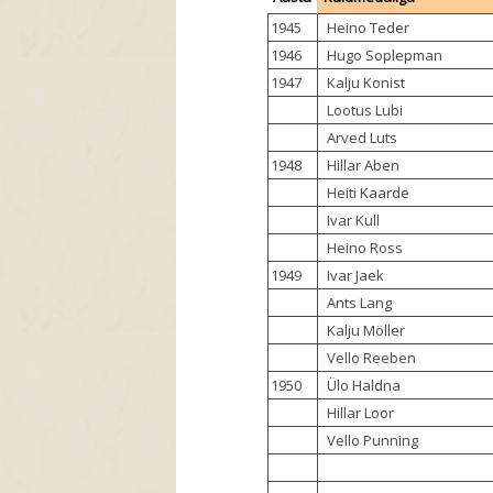
1945
Heino Teder
1946
Hugo Soplepman
1947
Kalju Konist
Lootus Lubi
Arved Luts
1948
Hillar Aben
Heiti Kaarde
Ivar Kull
Heino Ross
1949
Ivar Jaek
Ants Lang
Kalju Möller
Vello Reeben
1950
Ülo Haldna
Hillar Loor
Vello Punning