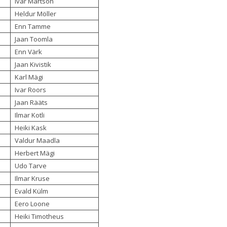
Ivar Märtson
Heldur Möller
Enn Tamme
Jaan Toomla
Enn Värk
Jaan Kivistik
Karl Mägi
Ivar Roors
Jaan Rääts
Ilmar Kotli
Heiki Kask
Valdur Maadla
Herbert Mägi
Udo Tarve
Ilmar Kruse
Evald Külm
Eero Loone
Heiki Timotheus