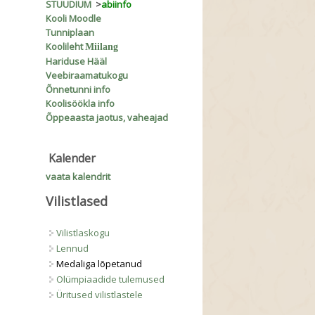
STUUDIUM
>
abiinfo
Kooli Moodle
Tunniplaan
Koolileht
Miilang
Hariduse Hääl
Veebiraamatukogu
Õnnetunni info
Koolisöökla info
Õppeaasta jaotus, vaheajad
Kalender
vaata kalendrit
Vilistlased
Vilistlaskogu
Lennud
Medaliga lõpetanud
Olümpiaadide tulemused
Üritused vilistlastele