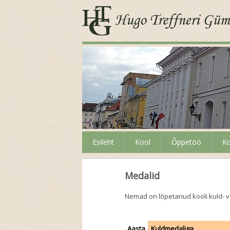
Esileht
Kool
Õppetöö
Ko
Medalid
Nemad on lõpetanud kooli kuld- 
Aasta
Kuldmedaliga