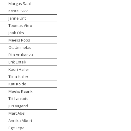
Margus Saal
Kristel Sikk
Janne Unt
Toomas Virro
Jaak Oks
Meelis Roos
Ott Ummelas
Riia Arukaevu
Erik Entsik
Kadri Haller
Tiina Haller
Kati Koido
Meelis Käärik
Tiit Lankots
Jüri Viigand
Mart Abel
Annika Albert
Ege Lepa