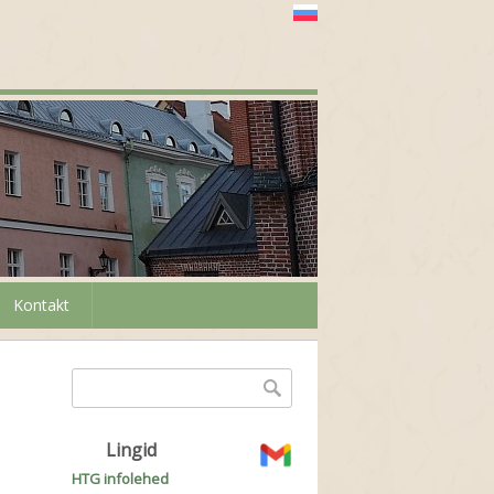
Kontakt
Otsinguvorm
Otsing
Lingid
HTG infolehed