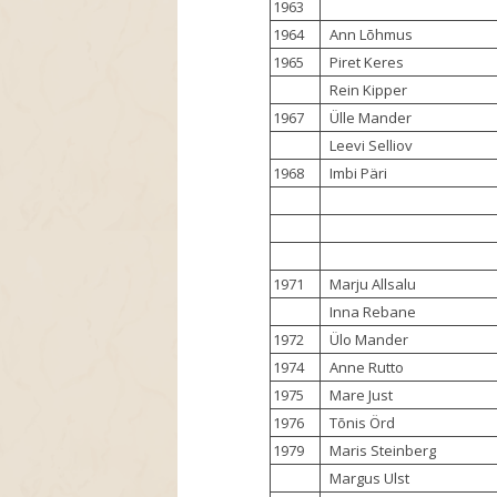
1963
1964
Ann Lõhmus
1965
Piret Keres
Rein Kipper
1967
Ülle Mander
Leevi Selliov
1968
Imbi Päri
1971
Marju Allsalu
Inna Rebane
1972
Ülo Mander
1974
Anne Rutto
1975
Mare Just
1976
Tõnis Örd
1979
Maris Steinberg
Margus Ulst