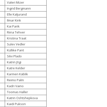
Valeri Mizer
Ingrid Bergmann
Elle Kaljurand
Ilmar Kink
Kai Parik
Riina Tehver
Kristina Traat
Sulev Vedler
Küllike Pant
Silvi Plado
Katrin Jõgi
Katre Kelder
Karmen Käblik
Reimo Palm
Kadri Vaino
Toomas Haller
Katrin Oshtshepkova
Kaidi Pukson