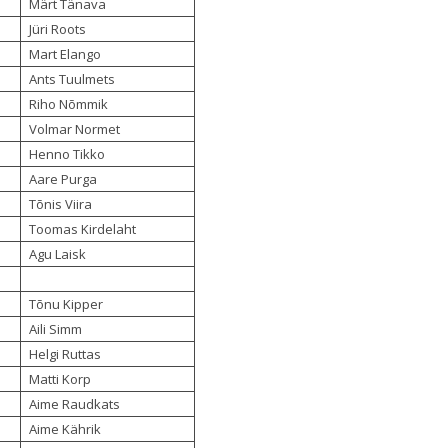
Märt Tänava
Jüri Roots
Mart Elango
Ants Tuulmets
Riho Nõmmik
Volmar Normet
Henno Tikko
Aare Purga
Tõnis Viira
Toomas Kirdelaht
Agu Laisk
Tõnu Kipper
Aili Simm
Helgi Ruttas
Matti Korp
Aime Raudkats
Aime Kährik