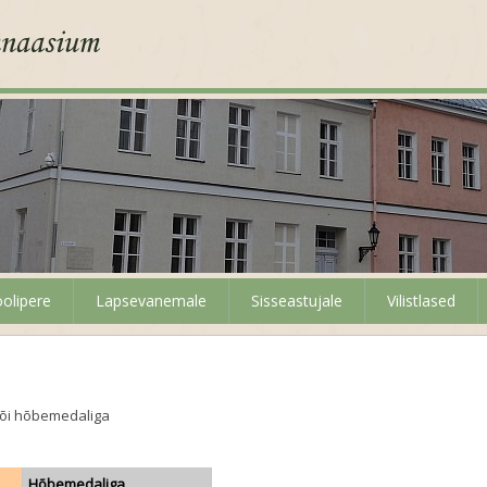
olipere
Lapsevanemale
Sisseastujale
Vilistlased
või hõbemedaliga
Hõbemedaliga