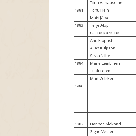
Tiina Vanaaseme
1981
Tõnu Hein
Mairi Järve
1983
Terje Alop
Galina Kazmina
Anu Kippasto
Allan Kulpson
Silvia Nilbe
1984
Maire Lembinen
Tuuli Toom
Mart Velsker
1986
1987
Hannes Alekand
Signe Vedler