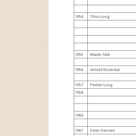
1954
Tõnu Loog
1955
Maido Sikk
1956
Arnold Rosental
1957
Peeter Loog
1958
1960
1961
Ester Hansen