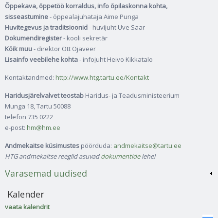
Õppekava, õppetöö korraldus, info õpilaskonna kohta,
sisseastumine
- õppealajuhataja Aime Punga
Huvitegevus ja traditsioonid
- huvijuht Uve Saar
Dokumendiregister
- kooli sekretär
Kõik muu
- direktor Ott Ojaveer
Lisainfo veebilehe kohta
- infojuht Heivo Kikkatalo
Kontaktandmed:
http://www.htg.tartu.ee/Kontakt
Haridusjärelvalvet teostab
Haridus- ja Teadusministeerium
Munga 18, Tartu 50088
telefon 735 0222
e-post:
hm@hm.ee
Andmekaitse küsimustes
pöörduda:
andmekaitse@tartu.ee
HTG andmekaitse reeglid asuvad
dokumentide
lehel
Varasemad uudised
Kalender
vaata kalendrit