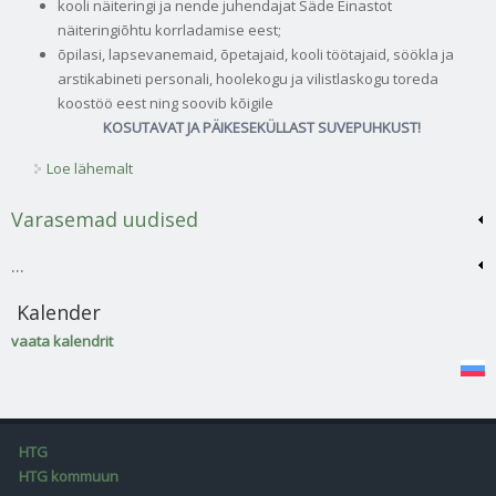
kooli näiteringi ja nende juhendajat Säde Einastot
näiteringiõhtu korrladamise eest;
õpilasi, lapsevanemaid, õpetajaid, kooli töötajaid, söökla ja
arstikabineti personali, hoolekogu ja vilistlaskogu toreda
koostöö eest ning soovib kõigile
KOSUTAVAT JA PÄIKESEKÜLLAST SUVEPUHKUST!
Loe lähemalt
Infoleht 12.06.2026 nr 30 kohta
Varasemad uudised
...
Kalender
vaata kalendrit
HTG
HTG kommuun