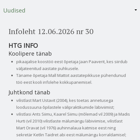
Uudised
Infoleht 12.06.2026 nr 30
HTG INFO
Koolipere tänab
pikaajalise koostöö eest õpetaja Jaan Paaverit, kes siirdub
väljateenitud aastate puhkusele.
Täname õpetaja Mall Mattot aastatepikkuse pühendunud
töö eest kooli infolehe kokkupanemisel.
Juhtkond tänab
vilistlast Mart Ustavit (2004), kes toetas annetusega
loodussuuna õpilastele välipraktikumide läbiviimist;
vilistlasi Ants Siimu, Kaarel Siimu (mõlemad vil 2009) ja Madis
Hurti (vil 2010) vilistlaste mälumängu läbiviimise, vilistlast
Mart Oravat (vil 1976) auhinnalaua katmise eest ning
sekretär Ketlin Taidret abi eest mälumängu korraldamisel;