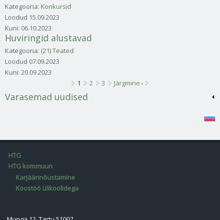
Kategooria:
Konkursid
Loodud
15.09.2023
Kuni:
06.10.2023
Huviringid alustavad
Kategooria:
(21) Teated
Loodud
07.09.2023
Kuni:
20.09.2023
Lehed
1
2
3
Järgmine ›
Varasemad uudised
HTG
HTG kommuun
Karjäärinõustamine
Koostöö ülikoolidega
Munga 12, Tartu 51007