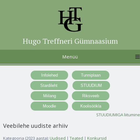
Hugo Treffneri Gümnaasium
Menüü
STUUDIUMIGA liitumine
Veebilehe uudiste arhiiv
Kategooria (2023 aasta):
Uudised
|
Teated
|
Konkursid