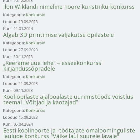
Kuni:
10.12.2023
Ilon Wiklandi nimeline noore kunstniku konkurss
Kategooria:
Konkursid
Loodud
29.09.2023
Kuni:
11.01.2024
Algab 3D printimise väljakutse õpilastele
Kategooria:
Konkursid
Loodud
27.09.2023
Kuni:
30.11.2023
„Keerame uue lehe“ – esseekonkurss
kirjandussõpradele
Kategooria:
Konkursid
Loodud
21.09.2023
Kuni:
09.11.2023
Kooliõpilaste ajalooalaste uurimistööde võistlus
teemal „Võitjad ja kaotajad”
Kategooria:
Konkursid
Loodud
15.09.2023
Kuni:
05.04.2024
Eesti koolinoorte ja -töötajate omaloominguliste
laulude konkurss "Väike laul suurele lavale"