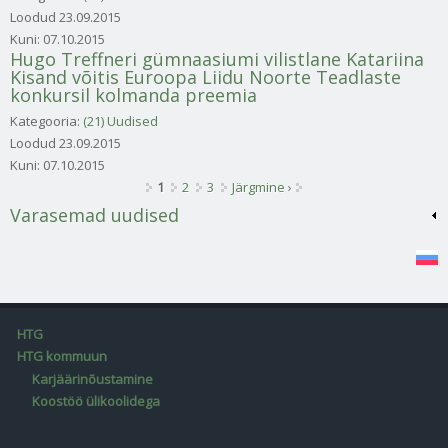
Loodud
23.09.2015
Kuni:
07.10.2015
Hugo Treffneri gümnaasiumi vilistlane Katariina
Kisand võitis Euroopa Liidu Noorte Teadlaste
konkursil kolmanda preemia
Kategooria:
(21) Uudised
Loodud
23.09.2015
Kuni:
07.10.2015
Lehed
1
2
3
Järgmine ›
Varasemad uudised
HTG
HTG kommuun
Karjäärinõustamine
Koostöö ülikoolidega