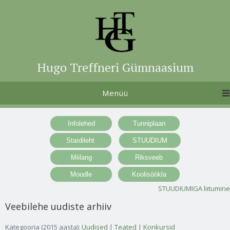
Hugo Treffneri Gümnaasium
Menüü
STUUDIUMIGA liitumine
Veebilehe uudiste arhiiv
Kategooria (2015 aasta):
Uudised
|
Teated
|
Konkursid