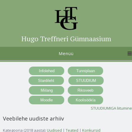
Hugo Treffneri Gümnaasium
Menüü
STUUDIUMIGA liitumine
Veebilehe uudiste arhiiv
Kategooria (2018 aasta):
Uudised
|
Teated
|
Konkursid