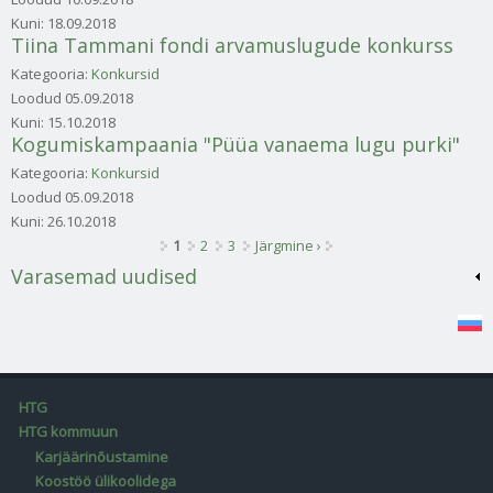
Kuni:
18.09.2018
Tiina Tammani fondi arvamuslugude konkurss
Kategooria:
Konkursid
Loodud
05.09.2018
Kuni:
15.10.2018
Kogumiskampaania "Püüa vanaema lugu purki"
Kategooria:
Konkursid
Loodud
05.09.2018
Kuni:
26.10.2018
Lehed
1
2
3
Järgmine ›
Varasemad uudised
HTG
HTG kommuun
Karjäärinõustamine
Koostöö ülikoolidega