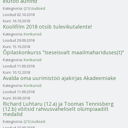
elutöö auhind
Kategooria:
(21) Uudised
Loodud
02.10.2018
Kuni:
16.10.2018
Koolifilm 2018 otsib tulevikutalente!
Kategooria:
Konkursid
Loodud
29.09.2018
Kuni:
15.10.2018
Õpilaskonkurss "Iseseisvalt maailmahariduses(t)"
Kategooria:
Konkursid
Loodud
11.09.2018
Kuni:
10.12.2018
Avalda oma uurimistöö ajakirjas Akadeemiake
Kategooria:
Konkursid
Loodud
11.09.2018
Kuni:
30.09.2018
Richard Luhtaru (12.a) ja Toomas Tennisberg
(12.b) võitsid rahvusvaheliselt olümpiaadilt
medalid
Kategooria:
(21) Uudised
Loodud
10.09.2018