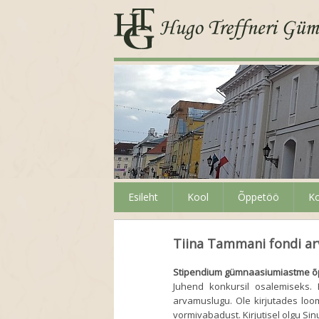
Esileht
Kool
Õppetöö
Ko
Tiina Tammani fondi a
Stipendium gümnaasiumiastme õp
Juhend konkursil osalemiseks. 
arvamuslugu. Ole kirjutades loom
vormivabadust. Kirjutisel olgu Si