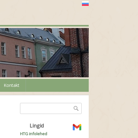
Kontakt
Otsinguvorm
Otsing
Lingid
HTG infolehed