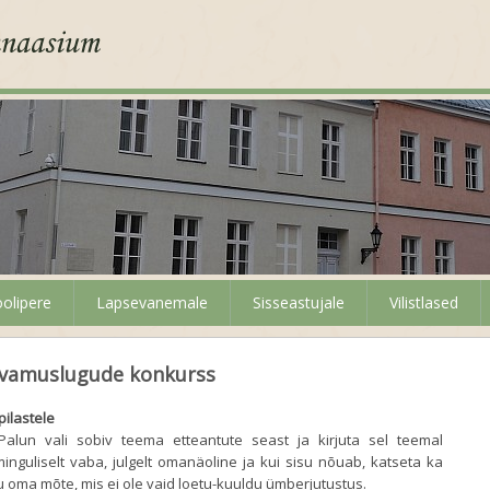
olipere
Lapsevanemale
Sisseastujale
Vilistlased
rvamuslugude konkurss
ilastele
Palun vali sobiv teema etteantute seast ja kirjuta sel teemal
inguliselt vaba, julgelt omanäoline ja kui sisu nõuab, katseta ka
nu oma mõte, mis ei ole vaid loetu-kuuldu ümberjutustus.