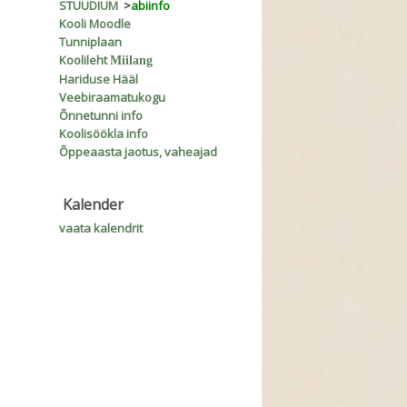
STUUDIUM
>
abiinfo
Kooli Moodle
Tunniplaan
Koolileht
Miilang
Hariduse Hääl
Veebiraamatukogu
Õnnetunni info
Koolisöökla info
Õppeaasta jaotus, vaheajad
Kalender
vaata kalendrit