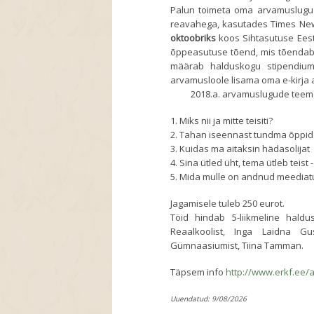
Palun toimeta oma arvamuslugu
reavahega, kasutades Times New
oktoobriks
koos Sihtasutuse Eest
õppeasutuse tõend, mis tõendab 
määrab halduskogu stipendiumi
arvamusloole lisama oma e-kirja 
2018.a. arvamuslugude teema
1. Miks nii ja mitte teisiti?
2. Tahan iseennast tundma õppi
3. Kuidas ma aitaksin hädasolijat
4. Sina ütled üht, tema ütleb teis
5. Mida mulle on andnud meediat
Jagamisele tuleb 250 eurot.
Töid hindab 5-liikmeline haldus
Reaalkoolist, Inga Laidna G
Gümnaasiumist, Tiina Tamman.
Täpsem info
http://www.erkf.ee/a
Uuendatud: 9/08/2026