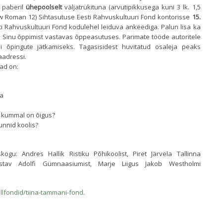
 paberil
ühepoolselt
väljatrükituna (arvutipikkusega kuni 3 lk. 1,5
 Roman 12) Sihtasutuse Eesti Rahvuskultuuri Fond kontorisse
15.
i Rahvuskultuuri Fond kodulehel leiduva ankeediga. Palun lisa ka
Sinu õppimist vastavas õppeasutuses. Parimate tööde autoritele
 õpingute jätkamiseks. Tagasisidest huvitatud osaleja peaks
aadressi.
d on:
da
t - kummal on õigus?
unnid koolis?
kogu: Andres Hallik Ristiku Põhikoolist, Piret Järvela Tallinna
ustav Adolfi Gümnaasiumist, Marje Liigus Jakob Westholmi
llfondid/tiina-tammani-fond
.