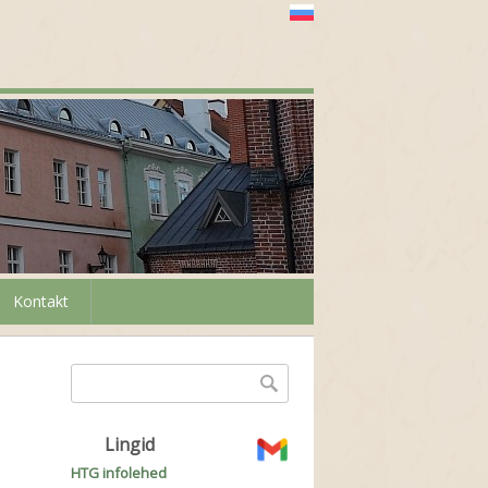
Kontakt
Otsinguvorm
Otsing
Lingid
HTG infolehed