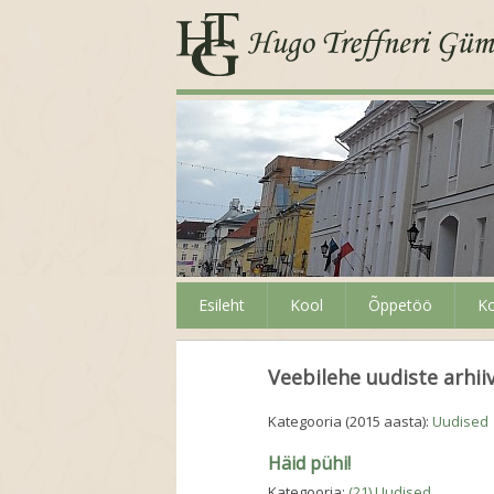
Esileht
Kool
Õppetöö
Ko
Veebilehe uudiste arhii
Kategooria (2015 aasta):
Uudised
Häid pühi!
Kategooria:
(21) Uudised