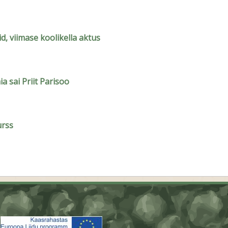
id, viimase koolikella aktus
a sai Priit Parisoo
urss