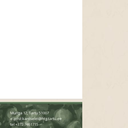
Munga 12, Tartu 51007
e-post
kantselei@htg.tartu.ee
tel
+372 7461715