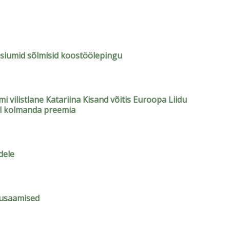
siumid sõlmisid koostöölepingu
 vilistlane Katariina Kisand võitis Euroopa Liidu
l kolmanda preemia
dele
kusaamised