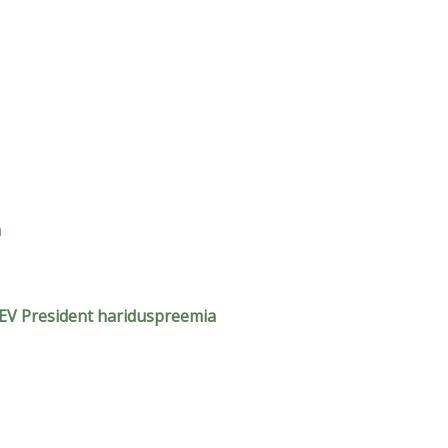
a
s EV President hariduspreemia