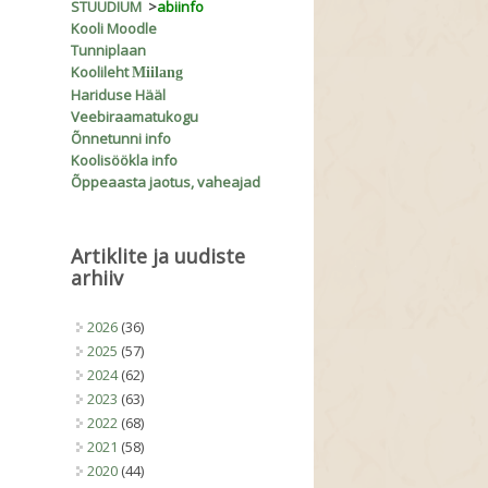
STUUDIUM
>
abiinfo
Kooli Moodle
Tunniplaan
Koolileht
Miilang
Hariduse Hääl
Veebiraamatukogu
Õnnetunni info
Koolisöökla info
Õppeaasta jaotus, vaheajad
Artiklite ja uudiste
arhiiv
2026
(36)
2025
(57)
2024
(62)
2023
(63)
2022
(68)
2021
(58)
2020
(44)