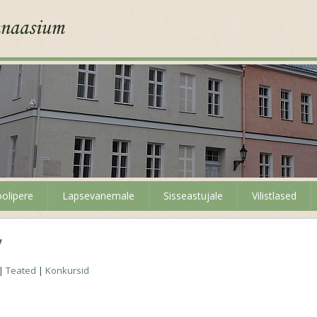
olipere
Lapsevanemale
Sisseastujale
Vilistlased
v
|
Teated
|
Konkursid