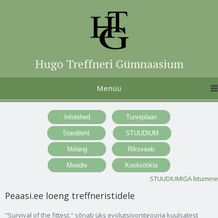
Hugo Treffneri Gümnaasium
Menüü
STUUDIUMIGA liitumine
Peaasi.ee loeng treffneristidele
"Survival of the fittest," sõnab üks evolutsiooniteooria kuulsatest