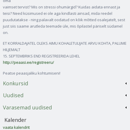
oma
vaimset tervist? Mis on stressi ohumärgid? Kuidas aidata ennast ja
teisi? Need küsimused ei ole aga kindlasti ainsad, mida reedel
puudutatakse - ning palavalt oodatud on kõik mõtted osalejatelt, sest
just siis saame arutleda teemade üle, mis õpilastel päriselt südamel
on.
ET KORRALDAJATEL OLEKS AIMU KOHALETULIJATE ARVU KOHTA, PALUME
HILJEMALT
15. SEPTEMBRIKS END REGISTREERIDA LEHEL
http://peaasi.ee/registreeru/
Peatse peaasjaliku kohtumiseni!
Konkursid
Uudised
Varasemad uudised
Kalender
vaata kalendrit