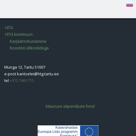
HTG
HTG kommuun
Karjäärinõustamine
Koostöö ülikoolidega
Munga 12, Tartu 51007
e-post
kantselei@htg.tartu.ee
tel
+372 7461715
Mauruse stipendiumi fond