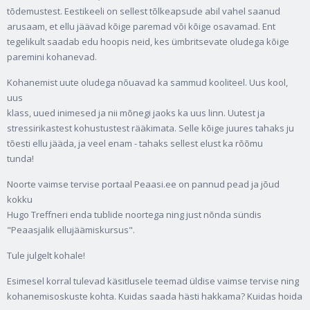
tõdemustest. Eestikeeli on sellest tõlkeapsude abil vahel saanud
arusaam, et ellu jäävad kõige paremad või kõige osavamad. Ent
tegelikult saadab edu hoopis neid, kes ümbritsevate oludega kõige
paremini kohanevad.
Kohanemist uute oludega nõuavad ka sammud kooliteel. Uus kool,
uus
klass, uued inimesed ja nii mõnegi jaoks ka uus linn. Uutest ja
stressirikastest kohustustest rääkimata. Selle kõige juures tahaks ju
tõesti ellu jääda, ja veel enam - tahaks sellest elust ka rõõmu
tunda!
Noorte vaimse tervise portaal Peaasi.ee on pannud pead ja jõud
kokku
Hugo Treffneri enda tublide noortega ning just nõnda sündis
"Peaasjalik ellujäämiskursus".
Tule julgelt kohale!
Esimesel korral tulevad käsitlusele teemad üldise vaimse tervise ning
kohanemisoskuste kohta. Kuidas saada hästi hakkama? Kuidas hoida