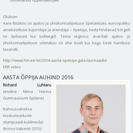
Olulisim:
Aare Ristikivi on ajaloo ja ühiskonnaõpetuse õpetamises euroopaliku
ainekäsitluse kujundaja ja arendaja – õpetaja, keda hindavad kõrgelt
nii õpilased kui kolleegid. Tema tegevus avardab ajaloo ja
ühiskonnaõpetuse võimalusi nii ühe kooli kui kogu Eesti hariduse
tasandil.
http://www.hm.ee/et/2014-aasta-opetaja-gala-laureaadid
ERR video
AASTA ÕPPIJA AUHIND 2016
Richard Luhtaru
(endine Miina Härma
Gümnaasiumi õpilane)
Rahvusvahelise
loodusteaduste
olümpiaadi kuldmedal
(Korea Vabariik 2015);