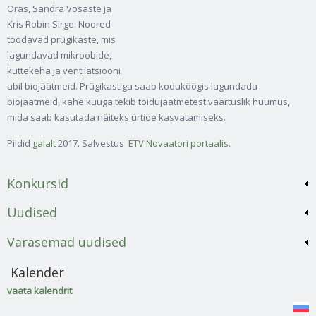
Oras, Sandra Võsaste ja
Kris Robin Sirge. Noored
toodavad prügikaste, mis
lagundavad mikroobide,
küttekeha ja ventilatsiooni
abil biojäätmeid. Prügikastiga saab koduköögis lagundada
biojäätmeid, kahe kuuga tekib toidujäätmetest väärtuslik huumus,
mida saab kasutada näiteks ürtide kasvatamiseks.
Pildid
galalt
2017. Salvestus
ETV Novaatori portaalis
.
Konkursid
Uudised
Varasemad uudised
Kalender
vaata kalendrit