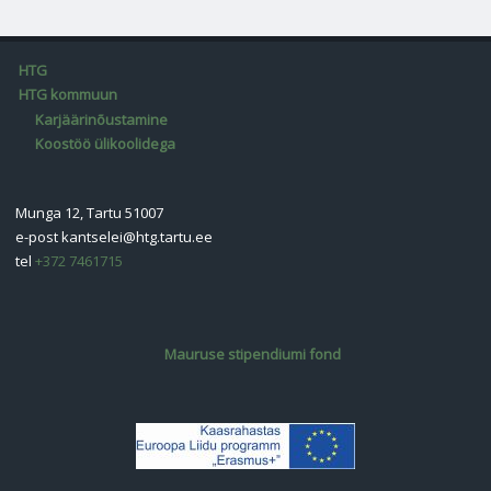
HTG
HTG kommuun
Karjäärinõustamine
Koostöö ülikoolidega
Munga 12, Tartu 51007
e-post
kantselei@htg.tartu.ee
tel
+372 7461715
Mauruse stipendiumi fond