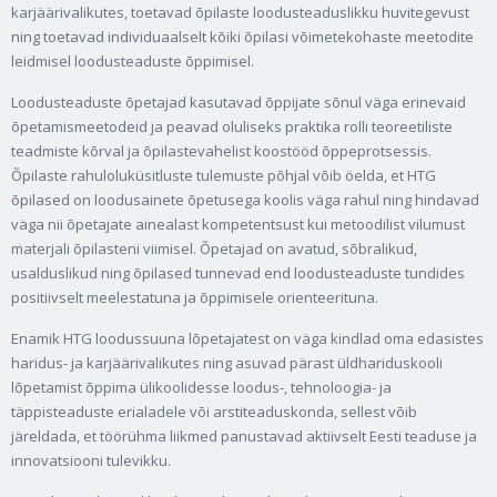
karjäärivalikutes, toetavad õpilaste loodusteaduslikku huvitegevust
ning toetavad individuaalselt kõiki õpilasi võimetekohaste meetodite
leidmisel loodusteaduste õppimisel.
Loodusteaduste õpetajad kasutavad õppijate sõnul väga erinevaid
õpetamismeetodeid ja peavad oluliseks praktika rolli teoreetiliste
teadmiste kõrval ja õpilastevahelist koostööd õppeprotsessis.
Õpilaste rahuloluküsitluste tulemuste põhjal võib öelda, et HTG
õpilased on loodusainete õpetusega koolis väga rahul ning hindavad
väga nii õpetajate ainealast kompetentsust kui metoodilist vilumust
materjali õpilasteni viimisel. Õpetajad on avatud, sõbralikud,
usalduslikud ning õpilased tunnevad end loodusteaduste tundides
positiivselt meelestatuna ja õppimisele orienteerituna.
Enamik HTG loodussuuna lõpetajatest on väga kindlad oma edasistes
haridus- ja karjäärivalikutes ning asuvad pärast üldhariduskooli
lõpetamist õppima ülikoolidesse loodus-, tehnoloogia- ja
täppisteaduste erialadele või arstiteaduskonda, sellest võib
järeldada, et töörühma liikmed panustavad aktiivselt Eesti teaduse ja
innovatsiooni tulevikku.