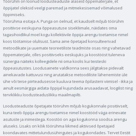
Töörühm on loonud loodusteaduste alaseid õppematerjale, et
õppijatel oleksid veelgi paremad ja mitmekesisemad võimalused
õppimiseks.
Töörühma esitaja A. Punga on öelnud, et kaudselt mõjub töörühm
positiivse eeskujuna õppeasutuse sisekliimale, näidates oma
tagasihoidlikul moel kogu kollektiivile õppija arengu toetamise nimel
koos töötamise olulisust. Sama aine õpetajad konsulteerivad
metoodikate ja uuemate teoreetiliste teadmiste osas ning vahetavad
õppematerjale, olles positiivseks eeskujuks ja koostööst tuleneva
sünergia näiteks kolleegidele nii oma koolis kui teisteski
õppeasutustes. Loodusainete valdkonna sees jälgitakse pidevalt
ainekavade kattuvusi ning arutatakse metoodiliste lähenemiste üle
ühe või teise piirteadusesse kuuluva teema õpilasteni viimisel - ikka ja
ainult eesmärgiga aidata õppijal kujundada arusaadavat, loogilist ning
terviklikku loodusteaduslikku maailmapilti.
Loodusteaduste õpetajate töörühm mõjub kogukonnale positiivselt,
kuna teeb õppija arengu toetamise nimel koostööd väga erinevate
asutuste ja inimestega. Koostöö on aga kogukonna soodsa arengu
aluseks. Lisaks on kõik töörühma liikmed aktiivsed õpetajaid
koondavates mittetulundusühingutes ja kogukondades. Tervet Eestit