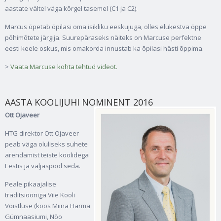
aastate vältel väga kõrgel tasemel (C1 ja C2).
Marcus õpetab õpilasi oma isikliku eeskujuga, olles elukestva õppe
põhimõtete järgija. Suurepäraseks näiteks on Marcuse perfektne
eesti keele oskus, mis omakorda innustab ka õpilasi hästi õppima.
>
Vaata Marcuse kohta tehtud videot.
AASTA KOOLIJUHI NOMINENT 2016
Ott Ojaveer
HTG direktor Ott Ojaveer
peab väga oluliseks suhete
arendamist teiste koolidega
Eestis ja väljaspool seda.
Peale pikaajalise
traditsiooniga Viie Kooli
Võistluse (koos Miina Härma
Gümnaasiumi, Nõo