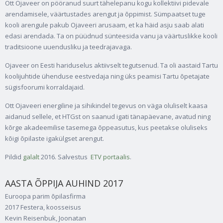
Ott Ojaveer on pööranud suurt tähelepanu kogu kollektiivi pidevale
arendamisele, väärtustades arengut ja õppimist. Sümpaatset tuge
kooli arengule pakub Ojaveeri arusaam, et ka häid asju saab alati
edasi arendada. Ta on püüdnud sünteesida vanu ja väärtuslikke kooli
traditsioone uuendusliku ja teedrajavaga.
Ojaveer on Eesti hariduselus aktiivselt tegutsenud. Ta oli aastaid Tartu
koolijuhtide ühenduse eestvedaja ning üks peamisi Tartu õpetajate
sügisfoorumi korraldajaid.
Ott Ojaveeri energiline ja sihikindel tegevus on väga oluliselt kaasa
aidanud sellele, et HTGst on saanud igati tänapäevane, avatud ning
kõrge akadeemilise tasemega õppeasutus, kus peetakse oluliseks
kõigi õpilaste igakülgset arengut.
Pildid
galalt
2016. Salvestus
ETV portaalis
.
AASTA ÕPPIJA AUHIND 2017
Euroopa parim õpilasfirma
2017 Festera, koosseisus
Kevin Reisenbuk, Joonatan