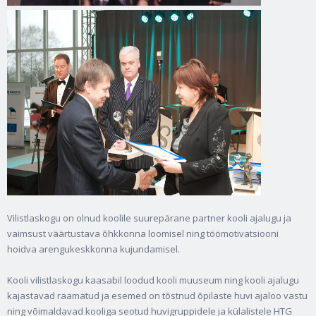
Vilistlaskogu on olnud koolile suurepärane partner kooli ajalugu ja
vaimsust väärtustava õhkkonna loomisel ning töömotivatsiooni
hoidva arengukeskkonna kujundamisel.
Kooli vilistlaskogu kaasabil loodud kooli muuseum ning kooli ajalugu
kajastavad raamatud ja esemed on tõstnud õpilaste huvi ajaloo vastu
ning võimaldavad kooliga seotud huvigruppidele ja külalistele HTG