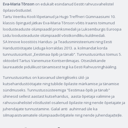
Eva-Maria Tõnson
on edukalt esindanud Eestit rahvusvahelistel
õpilasvõistlustel.
Tartu Veeriku Kooli lõpetanud ja Hugo Treffneri Gümnaasiumi 10.
klassis õpinguid jätkav Eva-Maria Tõnson võitis Iraanis toimunud
loodusteaduste olümpiaadil pronksmedali ja Luksemburgis Euroopa
Liidu loodusteaduste olümpiaadil võistkondliku kuldmedali.
SA Innove koostöös Haridus- ja Teadusministeeriumi ning Eesti
Haridustöötajate Liiduga korraldas 2013. a. kolmandat korda
tunnustusüritust „Eestimaa õpib ja tänab“. Tunnustusüritus toimus 5.
oktoobril Tartus Vanemuise Kontserdimajas. Otseülekande
laureaatide pidulikust tänamisest tegi ka Eesti Rahvusringhääling.
Tunnustusüritus on kasvanud üleriigiliseks üld- ja
kutseharidustöötajate ning tublide õpilaste märkamise ja tänamise
sündmuseks. Tunnustussüsteemiga "Eestimaa õpib ja tänab"
ühinesid sellest aastast kutseharidus, aasta õpetaja valimine ja
rahvusvahelistel võistlustel osalenud õpilaste ning nende õpetajate ja
juhendajate tunnustamine. Galal anti auhinnad üle ka
silmapaistvaimatele olümpiaadivõitjatele ning nende juhendaja(te)le.