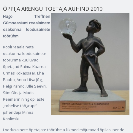
ÕPPIJA ARENGU TOETAJA AUHIND 2010
Hugo Treffneri
Gümnaasiumi reaalainete
osakonna loodusainete
töörühm
Kooli reaalainete
osakonna loodusainete
töörühma kuuluvad
õpetajad Saima Kaarna,
Urmas Kokassaar, Eha
Paabo, Anna-Liisa Jõgi,
Helgi Pähno, Ülle Seevri,
Siim Oks ja Madis
Reemann ning õpilaste
„rohelise töögrupi“
juhendaja Minea
Kaplinski.
Loodusainete õpetajate töörühma liikmed mõjutavad õpilasi nende