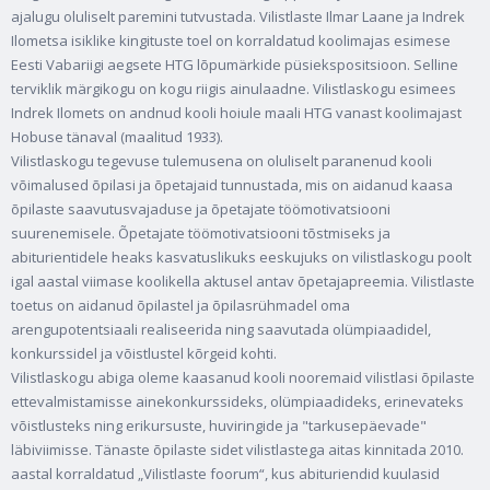
ajalugu oluliselt paremini tutvustada. Vilistlaste Ilmar Laane ja Indrek
Ilometsa isiklike kingituste toel on korraldatud koolimajas esimese
Eesti Vabariigi aegsete HTG lõpumärkide püsiekspositsioon. Selline
terviklik märgikogu on kogu riigis ainulaadne. Vilistlaskogu esimees
Indrek Ilomets on andnud kooli hoiule maali HTG vanast koolimajast
Hobuse tänaval (maalitud 1933).
Vilistlaskogu tegevuse tulemusena on oluliselt paranenud kooli
võimalused õpilasi ja õpetajaid tunnustada, mis on aidanud kaasa
õpilaste saavutusvajaduse ja õpetajate töömotivatsiooni
suurenemisele. Õpetajate töömotivatsiooni tõstmiseks ja
abiturientidele heaks kasvatuslikuks eeskujuks on vilistlaskogu poolt
igal aastal viimase koolikella aktusel antav õpetajapreemia. Vilistlaste
toetus on aidanud õpilastel ja õpilasrühmadel oma
arengupotentsiaali realiseerida ning saavutada olümpiaadidel,
konkurssidel ja võistlustel kõrgeid kohti.
Vilistlaskogu abiga oleme kaasanud kooli nooremaid vilistlasi õpilaste
ettevalmistamisse ainekonkurssideks, olümpiaadideks, erinevateks
võistlusteks ning erikursuste, huviringide ja "tarkusepäevade"
läbiviimisse. Tänaste õpilaste sidet vilistlastega aitas kinnitada 2010.
aastal korraldatud „Vilistlaste foorum“, kus abituriendid kuulasid