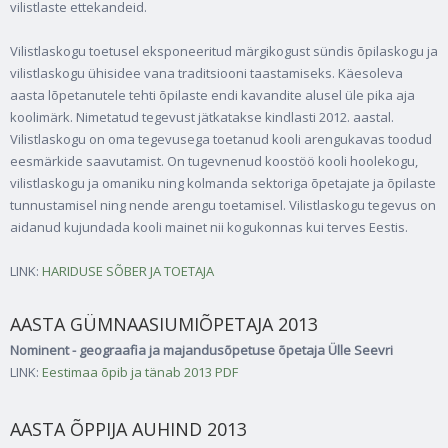
vilistlaste ettekandeid.
Vilistlaskogu toetusel eksponeeritud märgikogust sündis õpilaskogu ja
vilistlaskogu ühisidee vana traditsiooni taastamiseks. Käesoleva
aasta lõpetanutele tehti õpilaste endi kavandite alusel üle pika aja
koolimärk. Nimetatud tegevust jätkatakse kindlasti 2012. aastal.
Vilistlaskogu on oma tegevusega toetanud kooli arengukavas toodud
eesmärkide saavutamist. On tugevnenud koostöö kooli hoolekogu,
vilistlaskogu ja omaniku ning kolmanda sektoriga õpetajate ja õpilaste
tunnustamisel ning nende arengu toetamisel. Vilistlaskogu tegevus on
aidanud kujundada kooli mainet nii kogukonnas kui terves Eestis.
LINK:
HARIDUSE SÕBER JA TOETAJA
AASTA GÜMNAASIUMIÕPETAJA 2013
Nominent - geograafia ja majandusõpetuse õpetaja Ülle Seevri
LINK:
Eestimaa õpib ja tänab 2013
PDF
AASTA ÕPPIJA AUHIND 2013