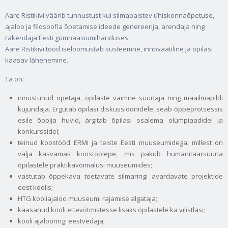
Aare Ristikivi väärib tunnustust kui silmapaistev ühiskonnaõpetuse,
ajaloo ja filosoofia õpetamise ideede genereerija, arendaja ning
rakendaja Eesti gümnaasiumihariduses.
Aare Ristikivi tööd iseloomustab süsteemne, innovaatiline ja õpilasi
kaasav lähenemine.
Ta on:
innustunud õpetaja, õpilaste vaimne suunaja ning maailmapildi
kujundaja. Ergutab õpilasi diskussioonidele, seab õppeprotsessis
esile õppija huvid, ärgitab õpilasi osalema olümpiaadidel ja
konkurssidel;
teinud koostööd ERMi ja teiste Eesti muuseumidega, millest on
välja kasvamas koostöölepe, mis pakub humanitaarsuuna
õpilastele praktikavõimalusi muuseumides;
vastutab õppekava toetavate silmaringi avardavate projektide
eest koolis;
HTG kooliajaloo muuseumi rajamise algataja;
kaasanud kooli ettevõtmistesse lisaks õpilastele ka vilistlasi;
kooli ajalooringi eestvedaja;