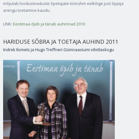
mõjutab loodusteaduste õpetajate töörühm eelkõige just õppija
arengu toetamise kaudu.
LINK:
Eestimaa õpib ja tänab auhinnad 2010
HARIDUSE SÕBRA JA TOETAJA AUHIND 2011
Indrek Ilomets ja Hugo Treffneri Gümnaasiumi vilistlaskogu