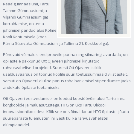
Reaalgümnaasiumi, Tartu
Tamme Gümnaasiumi ja
Viljandi Gümnaasiumiga)
korraldamise, on tema
juhtimisel pandud alus Kolme
Kooli Kohtumisele (koos
Pärnu Sütevaka Gümnaasiumi ja Tallinna 21. Keskkooliga).
Põnevaid võimalusi end proovile panna ning silmaringi avardada, on
õpilastele pakkunud Ott Ojaveeri juhtimisel kirjutatud
rahvusvahelised projektid. Suuresti Ott Ojaveeri isiklik
usaldusväärsus on toonud koolile suuri toetussummasid vilistlastelt,
samuti on Ojaveeril oluline panus raha hankimisel stipendiumite jaoks
andekate õpilaste toetamiseks.
Ott Ojaveeri eestvedamisel on loodud koostöövõimalusi Tartu linna
kõrgkoolide ja mäluasutustega. HTG on üks Tartu Ülikooli
innovatsioonikoolidest. Kõik see on võimaldanud HTG õpilastel jõuda
suurepäraste tulemusteni nii Eesti kui ka rahvusvahelistel
olümpiaadidel.