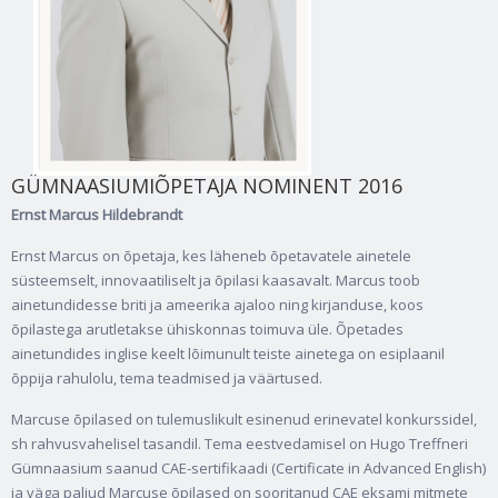
GÜMNAASIUMIÕPETAJA NOMINENT 2016
Ernst Marcus Hildebrandt
Ernst Marcus on õpetaja, kes läheneb õpetavatele ainetele
süsteemselt, innovaatiliselt ja õpilasi kaasavalt. Marcus toob
ainetundidesse briti ja ameerika ajaloo ning kirjanduse, koos
õpilastega arutletakse ühiskonnas toimuva üle. Õpetades
ainetundides inglise keelt lõimunult teiste ainetega on esiplaanil
õppija rahulolu, tema teadmised ja väärtused.
Marcuse õpilased on tulemuslikult esinenud erinevatel konkurssidel,
sh rahvusvahelisel tasandil. Tema eestvedamisel on Hugo Treffneri
Gümnaasium saanud CAE-sertifikaadi (Certificate in Advanced English)
ja väga paljud Marcuse õpilased on sooritanud CAE eksami mitmete