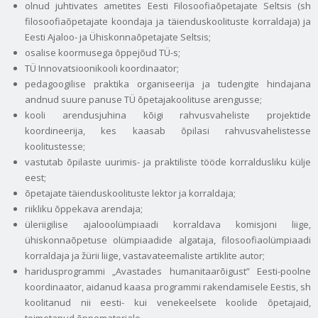
olnud juhtivates ametites Eesti Filosoofiaõpetajate Seltsis (sh
filosoofiaõpetajate koondaja ja täienduskoolituste korraldaja) ja
Eesti Ajaloo- ja Ühiskonnaõpetajate Seltsis;
osalise koormusega õppejõud TÜ-s;
TÜ Innovatsioonikooli koordinaator;
pedagoogilise praktika organiseerija ja tudengite hindajana
andnud suure panuse TÜ õpetajakoolituse arengusse;
kooli arendusjuhina kõigi rahvusvaheliste projektide
koordineerija, kes kaasab õpilasi rahvusvahelistesse
koolitustesse;
vastutab õpilaste uurimis- ja praktiliste tööde korraldusliku külje
eest;
õpetajate täienduskoolituste lektor ja korraldaja;
riikliku õppekava arendaja;
üleriigilise ajalooolümpiaadi korraldava komisjoni liige,
ühiskonnaõpetuse olümpiaadide algataja, filosoofiaolümpiaadi
korraldaja ja žürii liige, vastavateemaliste artiklite autor;
haridusprogrammi „Avastades humanitaarõigust” Eesti-poolne
koordinaator, aidanud kaasa programmi rakendamisele Eestis, sh
koolitanud nii eesti- kui venekeelsete koolide õpetajaid,
toimetanud õppematerjale.