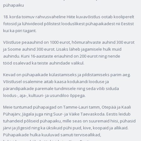
pühapaiku
18. korda toimuv rahvusvaheline Hiite kuvavõistlus ootab kooliperelt
fotosid ja lühivideoid põlistest looduslikest pühapaikadest nii Eestist
kui ka piiri tagant.
Võistluse peaauhind on 1000 eurot, hõimurahvaste auhind 300 eurot
ja Soome auhind 300 eurot. Lisaks läheb jagamisele hulk muid
auhindu. Kuni 16-aastaste eriauhind on 200 eurot ning nende
tööd osalevad ka teiste auhindade valikul.
Kevad on pühapaikade külastamiseks ja pildistamiseks parim aeg.
Võistlusel osalemine aitab kaasa kodukandi looduse ja
pärandipaikade paremale tundmisele ning seda võib siduda
loodus-, aja-, kultuuri- ja usundiloo õppega.
Meie tuntumad pühapaigad on Tamme-Lauri tamm, Otepää ja Kaali
Pühajärv, Jägala juga ning Suur- ja Väike Taevaskoda. Eestis leidub
tuhandeid põliseid pühapaiku, mille seas on suuremaid hiisi, pühasid
järvi ja jõgesid ning ka üksikuid pühi puid, kive, koopaid ja allikaid.
Pühapaikade hulka kuuluvad samuti terviseallikad,