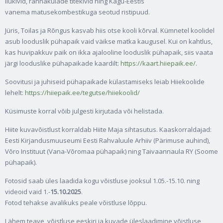
liukivid, rannakülade titekivid ning Kagu-Eestis
vanema matusekombestikuga seotud ristipuud.
Jüris, Toilas ja Rõngus kasvab hiis otse kooli kõrval. Kümnetel koolidel
asub looduslik pühapaik vaid väikse matka kaugusel. Kui on kahtlus,
kas huvipakkuv paik on ikka ajalooline looduslik pühapaik, siis vaata
järgi looduslike pühapaikade kaardilt:
https://kaart.hiiepaik.ee/
.
Soovitusi ja juhiseid pühapaikade külastamiseks leiab Hiiekoolide
lehelt:
https://hiiepaik.ee/tegutse/hiiekoolid/
Küsimuste korral võib julgesti kirjutada või helistada.
Hiite kuvavõistlust korraldab Hiite Maja sihtasutus. Kaaskorraldajad:
Eesti Kirjandusmuuseumi Eesti Rahvaluule Arhiiv (Pärimuse auhind),
Võro Instituut (Vana-Võromaa pühapaik) ning Taivaannaula RY (Soome
pühapaik).
Fotosid saab üles laadida kogu võistluse jooksul 1.05.-15.10. ning
videoid vaid 1.-
15.10.2025
.
Fotod tehakse avalikuks peale võistluse lõppu.
Lähem teave, võistluse eeskiri ja kuvade üleslaadimine võistluse