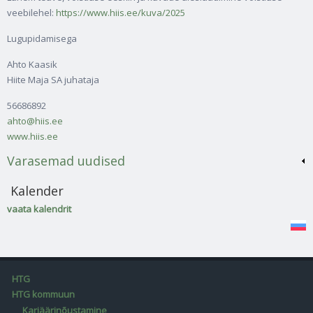
veebilehel:
https://www.hiis.ee/kuva/2025
Lugupidamisega
Ahto Kaasik
Hiite Maja SA juhataja
56686892
ahto@hiis.ee
www.hiis.ee
Varasemad uudised
Kalender
vaata kalendrit
HTG
HTG kommuun
Karjäärinõustamine