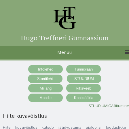
Hugo Treffneri Gümnaasium
Menüü
STUUDIUMIGA liitumine
Hiite kuvavõistlus
Hiite kuvavõistlus kutsub jäädvustama ajaloolisi looduslikke