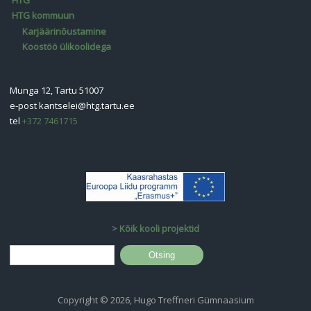
HTG kommuun
Karjäärinõustamine
Koostöö ülikoolidega
Munga 12, Tartu 51007
e-post
kantselei@htg.tartu.ee
tel
+372 7461715
>
Kõik kooli projektid
Otsinguvorm
Otsing
Copyright © 2026, Hugo Treffneri Gümnaasium