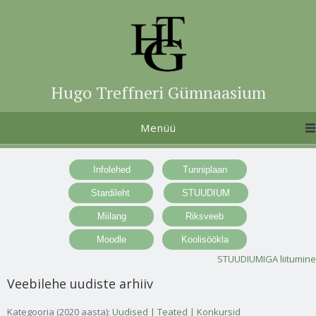
Hugo Treffneri Gümnaasium
Menüü
STUUDIUMIGA liitumine
Veebilehe uudiste arhiiv
Kategooria (2020 aasta):
Uudised
|
Teated
|
Konkursid