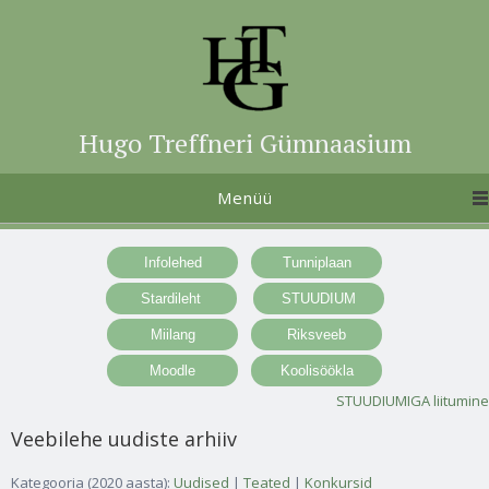
Hugo Treffneri Gümnaasium
Menüü
STUUDIUMIGA liitumine
Veebilehe uudiste arhiiv
Kategooria (2020 aasta):
Uudised
|
Teated
|
Konkursid