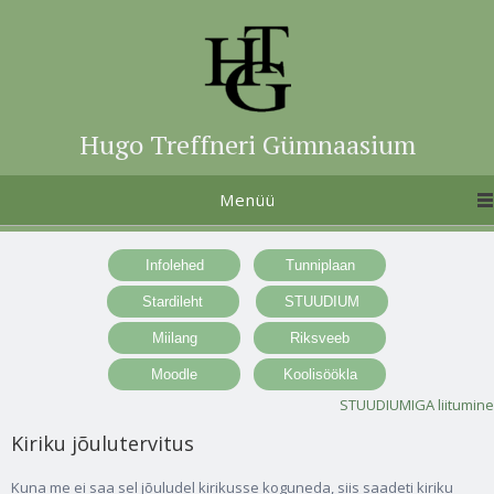
Hugo Treffneri Gümnaasium
Menüü
STUUDIUMIGA liitumine
Kiriku jõulutervitus
Kuna me ei saa sel jõuludel kirikusse koguneda, siis saadeti kiriku