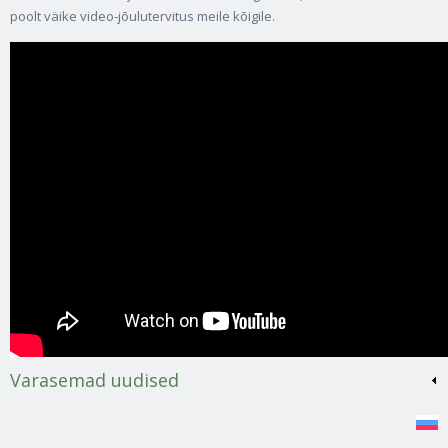
poolt väike video-jõulutervitus meile kõigile.
Varasemad uudised