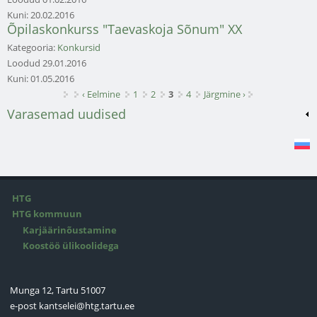
Kuni:
20.02.2016
Õpilaskonkurss "Taevaskoja Sõnum" XX
Kategooria:
Konkursid
Loodud
29.01.2016
Kuni:
01.05.2016
Lehed
‹ Eelmine
1
2
3
4
Järgmine ›
Varasemad uudised
HTG
HTG kommuun
Karjäärinõustamine
Koostöö ülikoolidega
Munga 12, Tartu 51007
e-post
kantselei@htg.tartu.ee