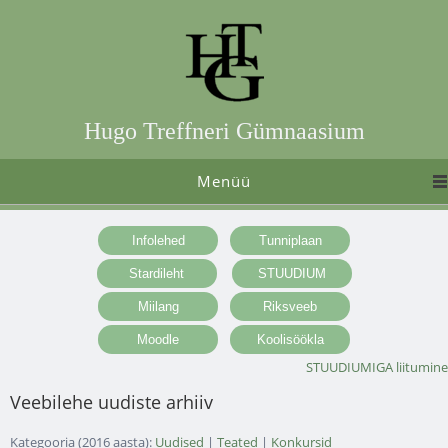
Hugo Treffneri Gümnaasium
Menüü
STUUDIUMIGA liitumine
Veebilehe uudiste arhiiv
Kategooria (2016 aasta):
Uudised
|
Teated
|
Konkursid