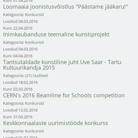
Kuni:
01.04.2016
Loomaaia joonistusvõistlus "Päästame jääkaru!"
Kategooria:
Konkursid
Loodud
04.03.2016
Kuni:
22.04.2016
Inimkaubanduse teemaline kunstiprojekt
Kategooria:
Konkursid
Loodud
04.03.2016
Kuni:
04.04.2016
Tantsutaldade kunstiline juht Uve Saar - Tartu
Kultuurikandja 2015
Kategooria:
(21) Uudised
Loodud
18.02.2016
Kuni:
03.03.2016
CERN’s 2016 Beamline for Schools competition
Kategooria:
Konkursid
Loodud
12.02.2016
Kuni:
31.03.2016
Keskkonnaalaste uurimistööde konkurss
Kategooria:
Konkursid
Loodud
01.02.2016