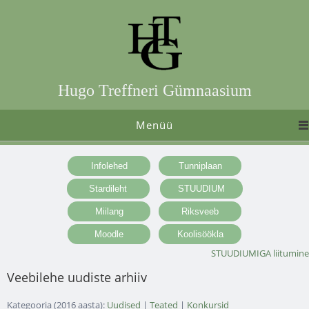
Hugo Treffneri Gümnaasium
Menüü
STUUDIUMIGA liitumine
Veebilehe uudiste arhiiv
Kategooria (2016 aasta):
Uudised
|
Teated
|
Konkursid