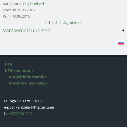
Kategooria:
(21) Uudised
Loodud
31.05.2016
Kuni:
14.06.2016
Lehed
1
2
Järgmine ›
Varasemad uudised
HTG
HTG kommuun
Karjäärinõustamine
Koostöö ülikoolidega
Munga 12, Tartu 51007
e-post
kantselei@htg.tartu.ee
tel
+372 7461715