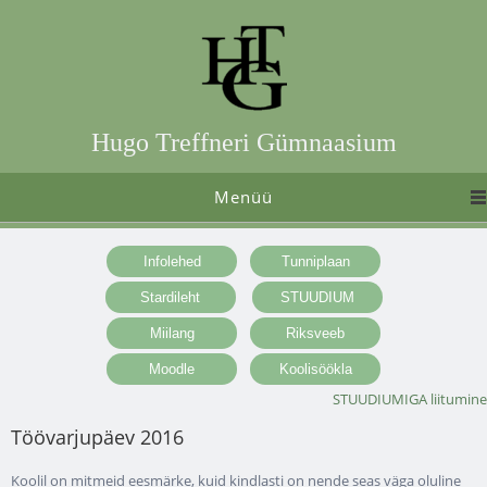
Hugo Treffneri Gümnaasium
Menüü
STUUDIUMIGA liitumine
Töövarjupäev 2016
Koolil on mitmeid eesmärke, kuid kindlasti on nende seas väga oluline