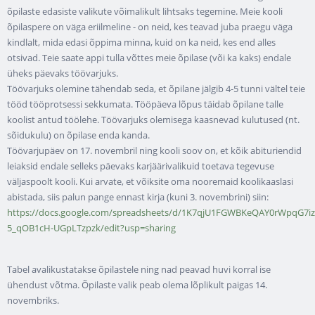
õpilaste edasiste valikute võimalikult lihtsaks tegemine. Meie kooli
õpilaspere on väga eriilmeline - on neid, kes teavad juba praegu väga
kindlalt, mida edasi õppima minna, kuid on ka neid, kes end alles
otsivad. Teie saate appi tulla võttes meie õpilase (või ka kaks) endale
üheks päevaks töövarjuks.
Töövarjuks olemine tähendab seda, et õpilane jälgib 4-5 tunni vältel teie
tööd tööprotsessi sekkumata. Tööpäeva lõpus täidab õpilane talle
koolist antud töölehe. Töövarjuks olemisega kaasnevad kulutused (nt.
sõidukulu) on õpilase enda kanda.
Töövarjupäev on 17. novembril ning kooli soov on, et kõik abituriendid
leiaksid endale selleks päevaks karjäärivalikuid toetava tegevuse
väljaspoolt kooli. Kui arvate, et võiksite oma nooremaid koolikaaslasi
abistada, siis palun pange ennast kirja (kuni 3. novembrini) siin:
https://docs.google.com/spreadsheets/d/1K7qjU1FGWBKeQAY0rWpqG7iz
5_qOB1cH-UGpLTzpzk/edit?usp=sharing
Tabel avalikustatakse õpilastele ning nad peavad huvi korral ise
ühendust võtma. Õpilaste valik peab olema lõplikult paigas 14.
novembriks.