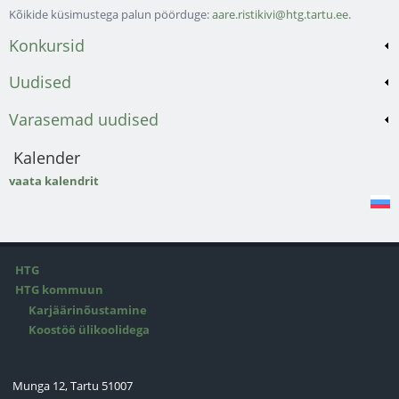
Kõikide küsimustega palun pöörduge:
aare.ristikivi@htg.tartu.ee
.
Konkursid
Uudised
Varasemad uudised
Kalender
vaata kalendrit
HTG
HTG kommuun
Karjäärinõustamine
Koostöö ülikoolidega
Munga 12, Tartu 51007