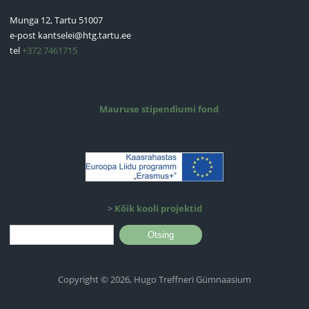
Munga 12, Tartu 51007
e-post
kantselei@htg.tartu.ee
tel
+372 7461715
Mauruse stipendiumi fond
>
Kõik kooli projektid
Otsinguvorm
Otsing
Copyright © 2026, Hugo Treffneri Gümnaasium