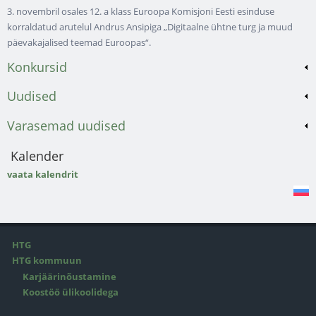
3. novembril osales 12. a klass Euroopa Komisjoni Eesti esinduse
korraldatud arutelul Andrus Ansipiga „Digitaalne ühtne turg ja muud
päevakajalised teemad Euroopas“.
Konkursid
Uudised
Varasemad uudised
Kalender
vaata kalendrit
HTG
HTG kommuun
Karjäärinõustamine
Koostöö ülikoolidega