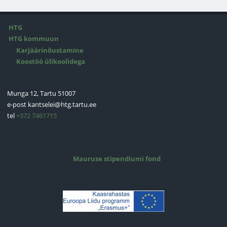
HTG
HTG kommuun
Karjäärinõustamine
Koostöö ülikoolidega
Munga 12, Tartu 51007
e-post
kantselei@htg.tartu.ee
tel
+372 7461715
Mauruse stipendiumi fond