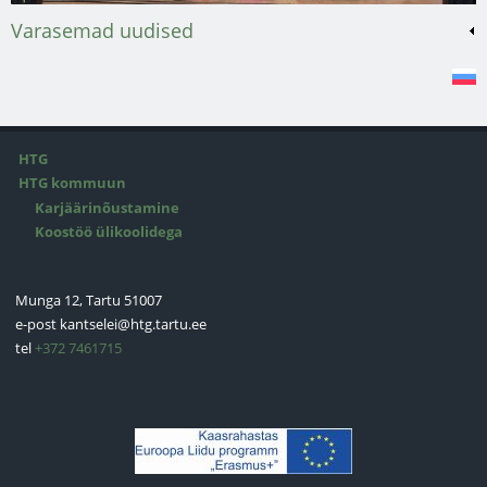
Varasemad uudised
HTG
HTG kommuun
Karjäärinõustamine
Koostöö ülikoolidega
Munga 12, Tartu 51007
e-post
kantselei@htg.tartu.ee
tel
+372 7461715