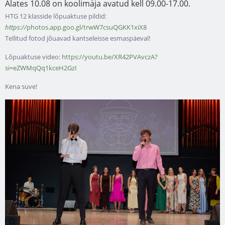
Alates 10.08 on koolimaja avatud kell 09.00-17.00.
HTG 12 klasside lõpuaktuse pildid:
https://
photos.app.goo.gl/trwW7csuQGKK1xiX8
Tellitud fotod jõuavad kantseleisse esmaspäeval!
Lõpuaktuse video:
https://youtu.be/XR42PVAvczA?
si=eZWMqQq1kceH2GzI
Kena suve!