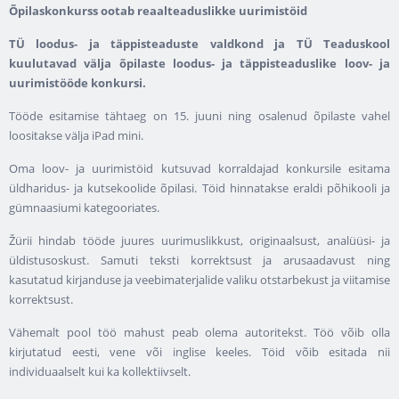
Õpilaskonkurss ootab reaalteaduslikke uurimistöid
TÜ loodus- ja täppisteaduste valdkond ja TÜ Teaduskool
kuulutavad välja õpilaste loodus- ja täppisteaduslike loov- ja
uurimistööde konkursi.
Tööde esitamise tähtaeg on 15. juuni ning osalenud õpilaste vahel
loositakse välja iPad mini.
Oma loov- ja uurimistöid kutsuvad korraldajad konkursile esitama
üldharidus- ja kutsekoolide õpilasi. Töid hinnatakse eraldi põhikooli ja
gümnaasiumi kategooriates.
Žürii hindab tööde juures uurimuslikkust, originaalsust, analüüsi- ja
üldistusoskust. Samuti teksti korrektsust ja arusaadavust ning
kasutatud kirjanduse ja veebimaterjalide valiku otstarbekust ja viitamise
korrektsust.
Vähemalt pool töö mahust peab olema autoritekst. Töö võib olla
kirjutatud eesti, vene või inglise keeles. Töid võib esitada nii
individuaalselt kui ka kollektiivselt.