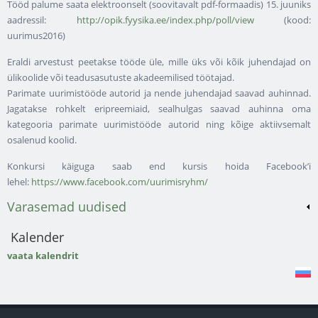
Tööd palume saata elektroonselt (soovitavalt pdf-formaadis) 15. juuniks
aadressil:
http://opik.fyysika.ee/index.php/poll/view
(kood:
uurimus2016)
Eraldi arvestust peetakse tööde üle, mille üks või kõik juhendajad on
ülikoolide või teadusasutuste akadeemilised töötajad.
Parimate uurimistööde autorid ja nende juhendajad saavad auhinnad.
Jagatakse rohkelt eripreemiaid, sealhulgas saavad auhinna oma
kategooria parimate uurimistööde autorid ning kõige aktiivsemalt
osalenud koolid.
Konkursi käiguga saab end kursis hoida Facebook’i
lehel:
https://www.facebook.com/uurimisryhm/
Varasemad uudised
Kalender
vaata kalendrit