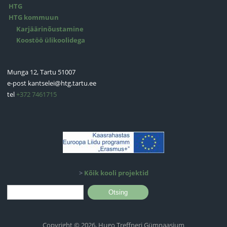
HTG
HTG kommuun
Karjäärinõustamine
Koostöö ülikoolidega
Munga 12, Tartu 51007
e-post
kantselei@htg.tartu.ee
tel
+372 7461715
>
Kõik kooli projektid
Otsinguvorm
Otsing
Copyright © 2026, Hugo Treffneri Gümnaasium