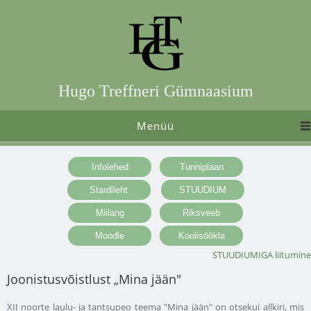
Hugo Treffneri Gümnaasium
Menüü
STUUDIUMIGA liitumine
Joonistusvõistlust „Mina jään"
XII noorte laulu- ja tantsupeo teema "Mina jään" on otsekui allkiri, mis