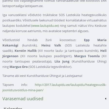
parima töö väljaselgitamine toimub rahvahääletuse teel koostöös ERR
lasteportaaliga lastejaam.ee.
Iga vanuseklassi võidutöö trükitakse SOS Lasteküla heategevuslikuks
postkaardiks. Võistlusele laekunud töödest korraldatakse virtuaalnäitus
laulupeo kodulehel (
www.laulupidu.ee
) ning samuti näitus Viru Keskuse
neljanda korruse aatriumis, mis avatakse septembri alguses.
Võistlustöid hindab žürii koosseisus:
Epp Maria
Kokamägi
(kunstnik),
Heinz Valk
(SOS Lasteküla heatahte
saadik),
Kerstin Hallik
(XII noorte laulu- ja tantsupeo kunstnik),
Heli
Jürgenson
(XII noorte laulupeo peadirigent),
Margus Toomla
(XII
noorte tantsupeo pealavastaja),
Liia Jung
(Kunstihariduse Ühing)
ning
Margus Oro
(SOS Lasteküla tegevdirektor).
Täname abi eest Kunstihariduse Ühingut ja Lastejaama!
Täpsem info:
http://2017.laulupidu.ee/laulupidu/heategevuslik-
joonistusvoistlus-mina-jaan/
Varasemad uudised
Kalender