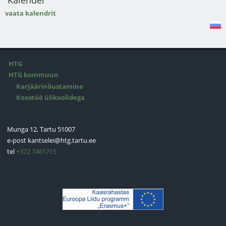
vaata kalendrit
HTG
HTG kommuun
Karjäärinõustamine
Koostöö ülikoolidega
Munga 12, Tartu 51007
e-post
kantselei@htg.tartu.ee
tel
+372 7461715