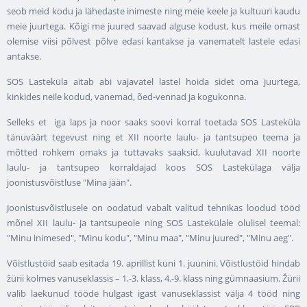
seob meid kodu ja lähedaste inimeste ning meie keele ja kultuuri kaudu
meie juurtega. Kõigi me juured saavad alguse kodust, kus meile omast
olemise viisi põlvest põlve edasi kantakse ja vanematelt lastele edasi
antakse.
SOS Lasteküla aitab abi vajavatel lastel hoida sidet oma juurtega,
kinkides neile kodud, vanemad, õed-vennad ja kogukonna.
Selleks et iga laps ja noor saaks soovi korral toetada SOS Lasteküla
tänuväärt tegevust ning et XII noorte laulu- ja tantsupeo teema ja
mõtted rohkem omaks ja tuttavaks saaksid, kuulutavad XII noorte
laulu- ja tantsupeo korraldajad koos SOS Lastekülaga välja
joonistusvõistluse "Mina jään".
Joonistusvõistlusele on oodatud vabalt valitud tehnikas loodud tööd
mõnel XII laulu- ja tantsupeole ning SOS Lastekülale olulisel teemal:
"Minu inimesed", "Minu kodu", "Minu maa", "Minu juured", "Minu aeg".
Võistlustöid saab esitada 19. aprillist kuni 1. juunini. Võistlustöid hindab
žürii kolmes vanuseklassis – 1.-3. klass, 4.-9. klass ning gümnaasium. Žürii
valib laekunud tööde hulgast igast vanuseklassist välja 4 tööd ning