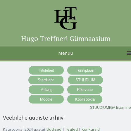
Hugo Treffneri Gümnaasium
Menüü
STUUDIUMIGA liitumine
Veebilehe uudiste arhiiv
Kategooria (2024 aasta):
Uudised
|
Teated
|
Konkursid