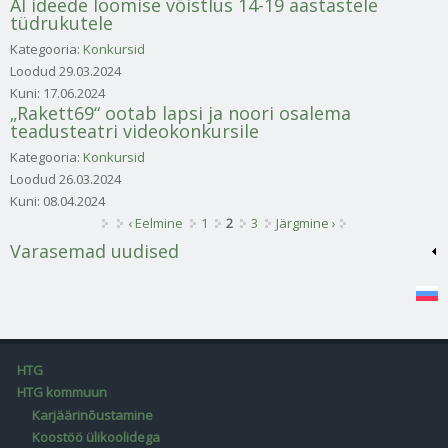
AI ideede loomise võistlus 14-19 aastastele
tüdrukutele
Kategooria:
Konkursid
Loodud
29.03.2024
Kuni:
17.06.2024
„Rakett69“ ootab lapsi ja noori osalema
teadusteatri videokonkursile
Kategooria:
Konkursid
Loodud
26.03.2024
Kuni:
08.04.2024
Lehed
‹ Eelmine
1
2
3
Järgmine ›
Varasemad uudised
HTG
HTG kommuun
Karjäärinõustamine
Koostöö ülikoolidega