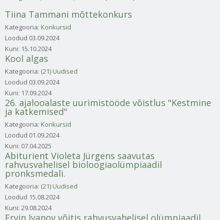
Tiina Tammani mõttekonkurs
Kategooria:
Konkursid
Loodud
03.09.2024
Kuni:
15.10.2024
Kool algas
Kategooria:
(21) Uudised
Loodud
03.09.2024
Kuni:
17.09.2024
26. ajalooalaste uurimistööde võistlus "Kestmine
ja katkemised"
Kategooria:
Konkursid
Loodud
01.09.2024
Kuni:
07.04.2025
Abiturient Violeta Jürgens saavutas
rahvusvahelisel bioloogiaolümpiaadil
pronksmedali.
Kategooria:
(21) Uudised
Loodud
15.08.2024
Kuni:
29.08.2024
Ervin Ivanov võitis rahvusvahelisel olümpiaadil