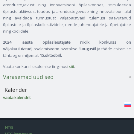
arendustegevust ning innovatsiooni õpilaskonnas, stimuleerida
õpilaste aktiivsust teadus- ja arendustegevuse ning innovatsiooni alal
ning avaldada tunnustust väljapaistvaid tulemusi saavutanud
õpilastele ja õpilaskollektiividele, nende juhendajatele ja õpetajatele
ning koolidele.
2024. aasta õpilasleiutajate riiklik konkurss on
väljakuulutatud,
osalemisvorm avatakse
1.augustil
ja tööde esitamise
tähtaeg on hiljemalt
15.oktoobril.
Vaata konkursil osalemise tingimusi
siit
.
Varasemad uudised
Kalender
vaata kalendrit
HTG
HTG kommuun