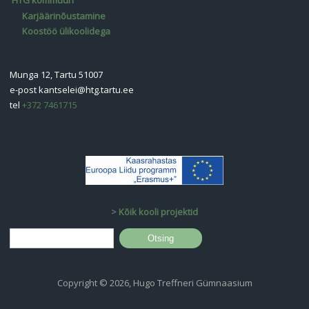
Karjäärinõustamine
Koostöö ülikoolidega
Munga 12, Tartu 51007
e-post
kantselei@htg.tartu.ee
tel
+372 7461715
>
Kõik kooli projektid
Otsinguvorm
Otsing
Copyright © 2026, Hugo Treffneri Gümnaasium