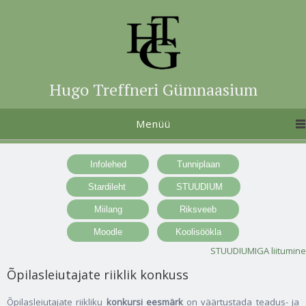
Hugo Treffneri Gümnaasium
Menüü
STUUDIUMIGA liitumine
Õpilasleiutajate riiklik konkuss
Õpilasleiutajate riikliku
konkursi eesmärk
on väärtustada teadus- ja