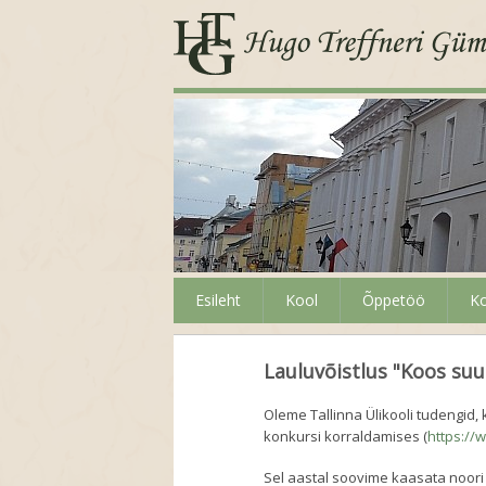
Esileht
Kool
Õppetöö
Ko
Lauluvõistlus "Koos su
Oleme Tallinna Ülikooli tudengi
konkursi korraldamises (
https://
Sel aastal soovime kaasata noori 