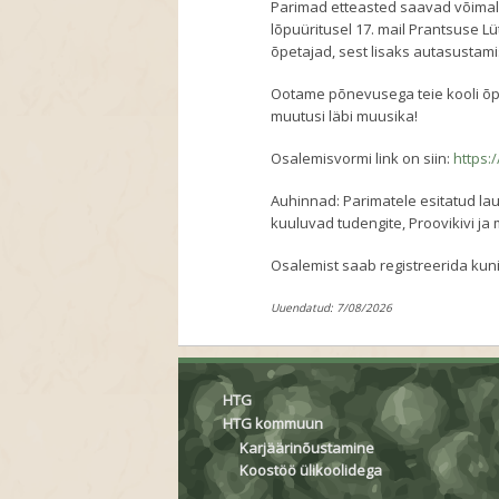
Parimad etteasted saavad võima
lõpuüritusel 17. mail Prantsuse Lü
õpetajad, sest lisaks autasustam
Ootame põnevusega teie kooli õpil
muutusi läbi muusika!
Osalemisvormi link on siin:
https:
Auhinnad: Parimatele esitatud lau
kuuluvad tudengite, Proovikivi ja 
Osalemist saab registreerida kuni 
Uuendatud: 7/08/2026
HTG
HTG kommuun
Karjäärinõustamine
Koostöö ülikoolidega