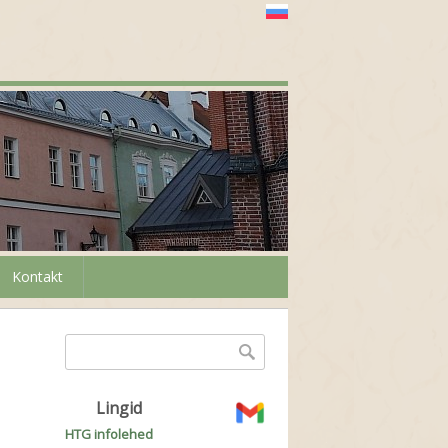
Kontakt
Otsinguvorm
Otsing
Lingid
HTG infolehed