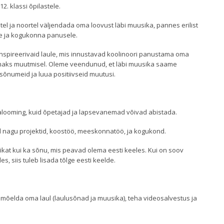
12. klassi õpilastele.
l ja noortel väljendada oma loovust läbi muusika, pannes erilist
e ja kogukonna panusele.
inspireerivaid laule, mis innustavad koolinoori panustama oma
emaks muutmisel. Oleme veendunud, et läbi muusika saame
sõnumeid ja luua positiivseid muutusi.
alooming, kuid õpetajad ja lapsevanemad võivad abistada.
 nagu projektid, koostöö, meeskonnatöö, ja kogukond.
ikat kui ka sõnu, mis peavad olema eesti keeles. Kui on soov
, siis tuleb lisada tõlge eesti keelde.
 mõelda oma laul (laulusõnad ja muusika), teha videosalvestus ja