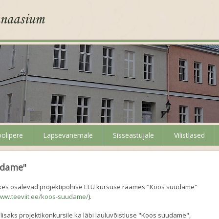
olipere
Lapsevanemale
Sisseastujale
Vilistlased
udame"
d, kes osalevad projektipõhise ELU kursuse raames "Koos suudame"
www.teeviit.ee/koos-suudame/
).
lisaks projektikonkursile ka läbi lauluvõistluse "Koos suudame",