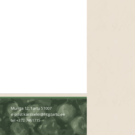
Munga 12, Tartu 51007
e-post
kantselei@htg.tartu.ee
tel
+372 7461715