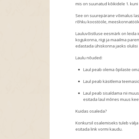
mis on suunatud kõikidele 1. kuni 
See on suurepärane võimalus laste
rõhku koostööle, meeskonnatööl
Lauluvõistluse eesmärk on leida 
kogukonna, riigi ja maailma par
edastada ühiskonna jaoks olulisi 
Laulu nõuded:
Laul peab olema õpilaste om
Laul peab käsitlema teemasid
Laul peab sisaldama nii muus
esitada laul mõnes muus keeles
Kuidas osaleda?
Konkursil osalemiseks tuleb välja
esitada link vormi kaudu.