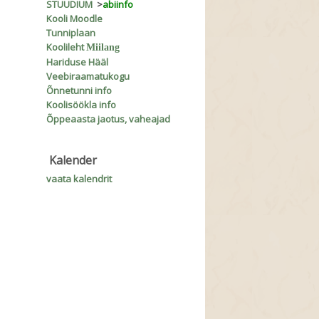
STUUDIUM
>
abiinfo
Kooli Moodle
Tunniplaan
Koolileht
Miilang
Hariduse Hääl
Veebiraamatukogu
Õnnetunni info
Koolisöökla info
Õppeaasta jaotus, vaheajad
Kalender
vaata kalendrit