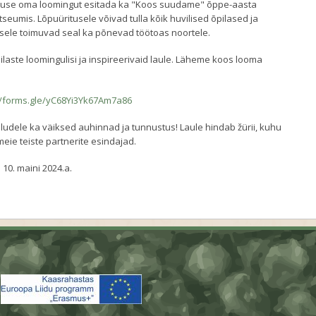
luse oma loomingut esitada ka "Koos suudame" õppe-aasta
tseumis. Lõpuüritusele võivad tulla kõik huvilised õpilased ja
isele toimuvad seal ka põnevad töötoas noortele.
aste loomingulisi ja inspireerivaid laule. Läheme koos looma
//forms.gle/yC68Yi3Yk67Am7a86
ludele ka väiksed auhinnad ja tunnustus! Laule hindab žürii, kuhu
meie teiste partnerite esindajad.
10. maini 2024.a.