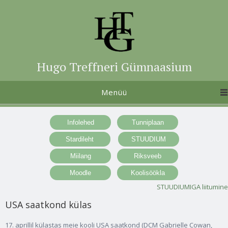
Hugo Treffneri Gümnaasium
Menüü
STUUDIUMIGA liitumine
USA saatkond külas
17. aprillil külastas meie kooli USA saatkond (DCM Gabrielle Cowan,