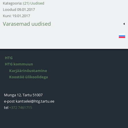
Kategooria:
(21) Uudised
Loodud
09.01.2017
Kuni:
19.01.2017
Varasemad uudised
HTG
HTG kommuun
Karjäärinõustamine
Koostöö ülikoolidega
Munga 12, Tartu 51007
e-post
kantselei@htg.tartu.ee
tel
+372 7461715