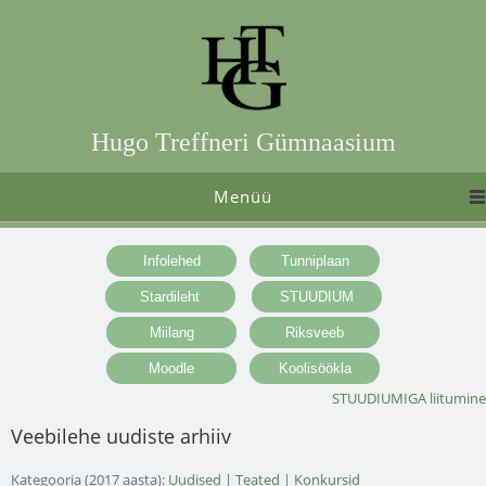
Hugo Treffneri Gümnaasium
Menüü
STUUDIUMIGA liitumine
Veebilehe uudiste arhiiv
Kategooria (2017 aasta):
Uudised
|
Teated
|
Konkursid