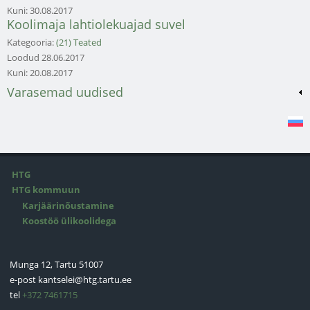
Kuni:
30.08.2017
Koolimaja lahtiolekuajad suvel
Kategooria:
(21) Teated
Loodud
28.06.2017
Kuni:
20.08.2017
Varasemad uudised
HTG
HTG kommuun
Karjäärinõustamine
Koostöö ülikoolidega
Munga 12, Tartu 51007
e-post
kantselei@htg.tartu.ee
tel
+372 7461715