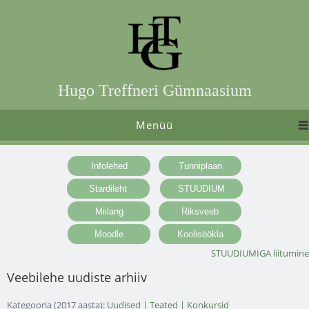
Hugo Treffneri Gümnaasium
Menüü
STUUDIUMIGA liitumine
Veebilehe uudiste arhiiv
Kategooria (2017 aasta):
Uudised
|
Teated
|
Konkursid