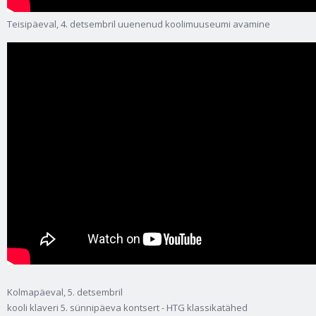
Teisipäeval, 4. detsembril uuenenud koolimuuseumi avamine
Kolmapäeval, 5. detsembril
kooli klaveri 5. sünnipäeva kontsert - HTG klassikatähed