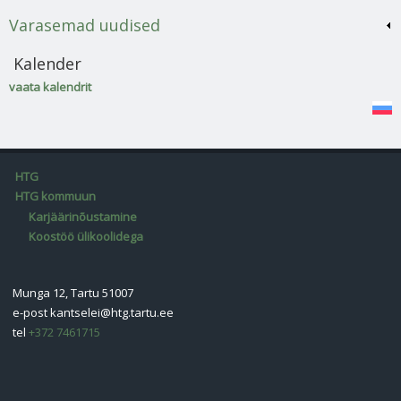
Varasemad uudised
Kalender
vaata kalendrit
HTG
HTG kommuun
Karjäärinõustamine
Koostöö ülikoolidega
Munga 12, Tartu 51007
e-post
kantselei@htg.tartu.ee
tel
+372 7461715