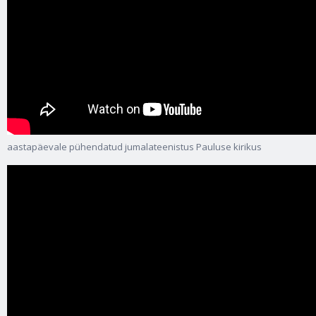
aastapäevale pühendatud jumalateenistus Pauluse kirikus