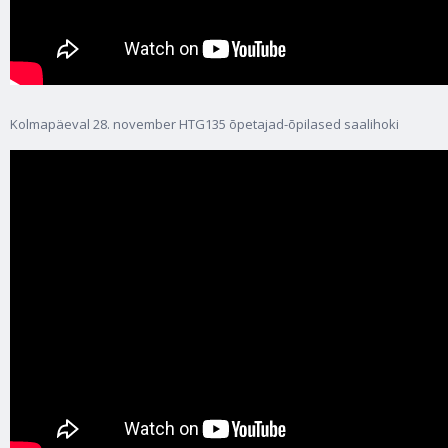
Kolmapäeval 28. november HTG135 õpetajad-õpilased saalihoki