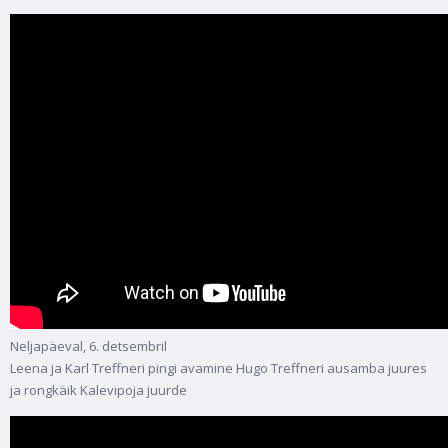
Neljapäeval, 6. detsembril
Leena ja Karl Treffneri pingi avamine Hugo Treffneri ausamba juures
ja rongkäik Kalevipoja juurde