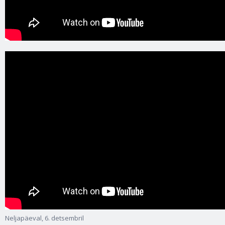
Neljapäeval, 6. detsembril