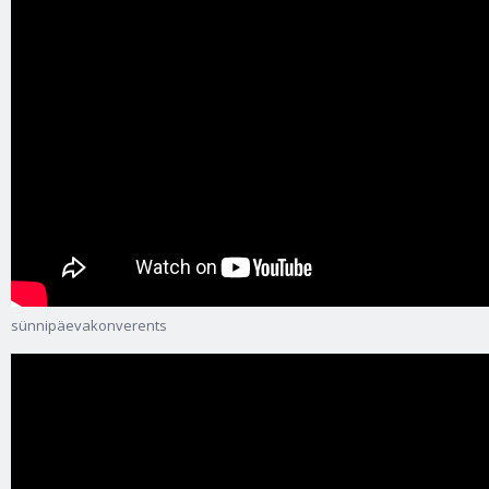
sünnipäevakonverents