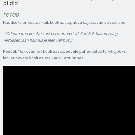
pildid
FOTOD
Nüüdseks on lisatud kõik kooli aastapäeva kajastavad salvestised.
Videomaterjali salvestasid ja monteerisid: Karl Erik Kalmus ning
vilistlased Jaan Kalmus ja Jaan Kalmus jr.
Reedel, 16. novembril kooli aastapäevale pühendatud tõrvikujooks
läbi erinevate kooli asupaikade Tartu linnas