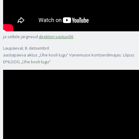
ja sellele järgneud
direktori vastuvõtt
.
Laupäeval, 8. detsembril
aastapäeva aktus „Ühe kooli lugu“ Vanemuise kontserdimajas. Lõpus
EPILOOG „
Ühe kooli lugu
“