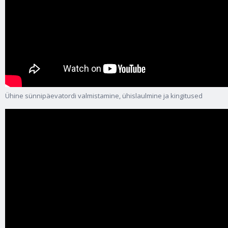
Ühine sünnipäevatordi valmistamine, ühislaulmine ja kingitused