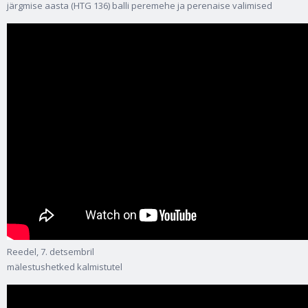
järgmise aasta (HTG 136) balli peremehe ja perenaise valimised
Reedel, 7. detsembril
mälestushetked kalmistutel