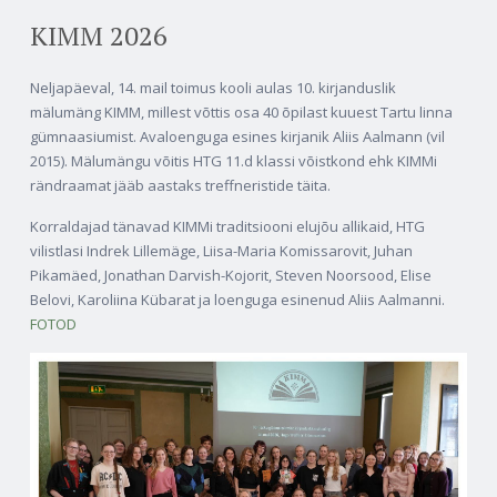
KIMM 2026
Neljapäeval, 14. mail toimus kooli aulas 10. kirjanduslik
mälumäng KIMM, millest võttis osa 40 õpilast kuuest Tartu linna
gümnaasiumist. Avaloenguga esines kirjanik Aliis Aalmann (vil
2015). Mälumängu võitis HTG 11.d klassi võistkond ehk KIMMi
rändraamat jääb aastaks treffneristide täita.
Korraldajad tänavad KIMMi traditsiooni elujõu allikaid, HTG
vilistlasi Indrek Lillemäge, Liisa-Maria Komissarovit, Juhan
Pikamäed, Jonathan Darvish-Kojorit, Steven Noorsood, Elise
Belovi, Karoliina Kübarat ja loenguga esinenud Aliis Aalmanni.
FOTOD