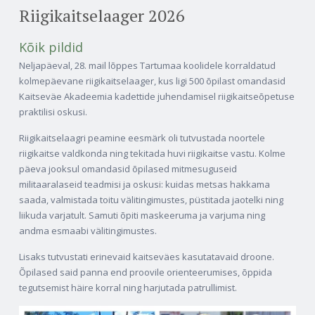
Riigikaitselaager 2026
Kõik pildid
Neljapäeval, 28. mail lõppes Tartumaa koolidele korraldatud
kolmepäevane riigikaitselaager, kus ligi 500 õpilast omandasid
Kaitseväe Akadeemia kadettide juhendamisel riigikaitseõpetuse
praktilisi oskusi.
Riigikaitselaagri peamine eesmärk oli tutvustada noortele
riigikaitse valdkonda ning tekitada huvi riigikaitse vastu. Kolme
päeva jooksul omandasid õpilased mitmesuguseid
militaaralaseid teadmisi ja oskusi: kuidas metsas hakkama
saada, valmistada toitu välitingimustes, püstitada jaotelki ning
liikuda varjatult. Samuti õpiti maskeeruma ja varjuma ning
andma esmaabi välitingimustes.
Lisaks tutvustati erinevaid kaitseväes kasutatavaid droone.
Õpilased said panna end proovile orienteerumises, õppida
tegutsemist häire korral ning harjutada patrullimist.