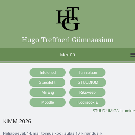
Hugo Treffneri Gümnaasium
Menüü
STUUDIUMIGA liitumine
KIMM 2026
Neljapäeval, 14. mail toimus kooli aulas 10. kirjanduslik