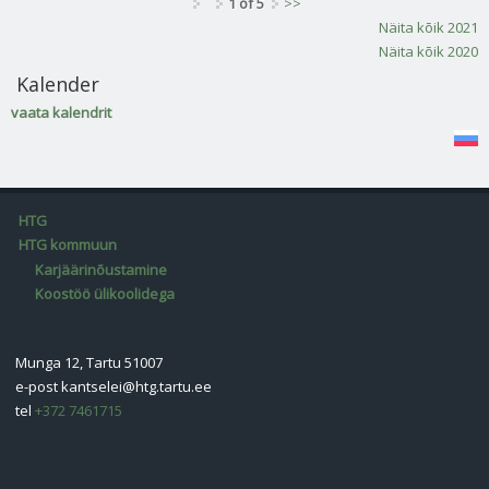
1 of 5
>>
Näita kõik 2021
Näita kõik 2020
Kalender
vaata kalendrit
HTG
HTG kommuun
Karjäärinõustamine
Koostöö ülikoolidega
Munga 12, Tartu 51007
e-post
kantselei@htg.tartu.ee
tel
+372 7461715