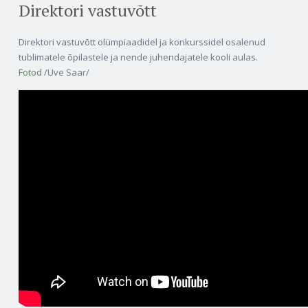
Direktori vastuvõtt
Direktori vastuvõtt olümpiaadidel ja konkurssidel osalenud
tublimatele õpilastele ja nende juhendajatele kooli aulas.
Fotod
/Uve Saar/