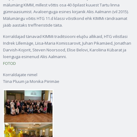
mälumäng KIMM, millest võttis osa 40 õpilast kuuest Tartu linna
gümnaasiumist. Avaloenguga esines kirjanik Aliis Aalmann (vil 2015).
Mälumängu võitis HTG 11.d klassi võistkond ehk KIMMi rändraamat
jääb aastaks treffneristide täita.
Korraldajad tänavad KIMMi traditsiooni elujõu allikaid, HTG vilistlasi
Indrek Lillemäge, Liisa-Maria Komissarovit, Juhan Pikamäed, Jonathan
Darvish-Kojorit, Steven Noorsood, Elise Belovi, Karoliina Kübarat ja
loenguga esinenud Aliis Aalmanni.
FOTOD
Korraldajate nimel
Tiina Pluum ja Monika Piirimäe