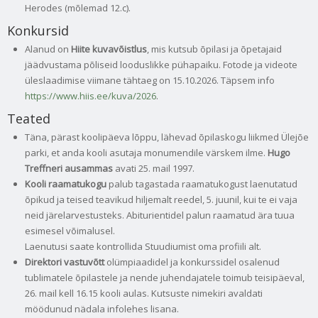
Herodes (mõlemad 12.c).
Konkursid
Alanud on
Hiite kuvavõistlus
, mis kutsub õpilasi ja õpetajaid
jäädvustama põliseid looduslikke pühapaiku. Fotode ja videote
üleslaadimise viimane tähtaeg on 15.10.2026. Täpsem info
https://www.hiis.ee/kuva/2026
.
Teated
Täna, pärast koolipäeva lõppu, lähevad õpilaskogu liikmed Ülejõe
parki, et anda kooli asutaja monumendile värskem ilme.
Hugo
Treffneri ausammas
avati 25. mail 1997.
Kooli raamatukogu
palub tagastada raamatukogust laenutatud
õpikud ja teised teavikud hiljemalt reedel, 5. juunil, kui te ei vaja
neid järelarvestusteks. Abiturientidel palun raamatud ära tuua
esimesel võimalusel.
Laenutusi saate kontrollida Stuudiumist oma profiili alt.
Direktori vastuvõtt
olümpiaadidel ja konkurssidel osalenud
tublimatele õpilastele ja nende juhendajatele toimub teisipäeval,
26. mail kell 16.15 kooli aulas. Kutsuste nimekiri avaldati
möödunud nädala infolehes lisana.