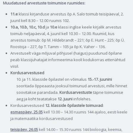
Muudatused arvestuste toimumise ruumides:
11.e
klassi kirjanduse arvestus õp A. Salo toimub teisipäeval, 2.
juunil kell 8.30 – 12.00 ruumis 102.
10.a, 10.b, 10.c, 10.d
ja
10.e
klassi inglise keele kirjalik arvestus
toimub neljapäeval, 4. juunil kell 10.30 – 12.00. Ruumid, kus
arvestus toimub: õp M. Hildebrandt – 221; õp E. Hunt – 225; õp Ü.
Roostoja – 227, õp T. Tamm – 105 ja õp K. Vaher – 136.
Arvestuselt väga mõjuval põhjusel (haigus) puudunud õpilane
peab klassijuhatajat informeerima kooli kodukorras ettenähtud
viisil.
Kordusarvestused
10. ja 11. klasside õpilastel on võimalus
15.‑17. juunini
sooritada õppeaasta jooksul toimunud arvestusi, mille hinnet
soovitakse parandada.
Kordusarvestuste
täpne toimumise
aeg ja koht teatatakse
12. juuni
infolehes.
Kordusarvestused
12. klasside õpilastele toimuvad
:
esmaspäev, 25.05
kell 13.00 – 14.30 ruumis 144 ajaloo, eesti keele
ja matemaatika kordusarvestused
teisipäev, 26.05
kell 14.00 – 15.30 ruumis 144 bioloogia, keemia,