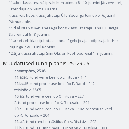
11.c
loodussuuna välipraktikum toimub 8.- 10. juunini Järveveerel,
juhendaja õp Saima Kaarna;
klassireis koos klassijuhataja Ülle Seevriga toimub 5.-6. juunil
Pärnumaale.
11.d
alustab suvevaheaega koos klassijuhataja Tiina Pluumiga
Saaremaal 6.- 8. juunini.
11.e
seikleb klassijuhataja Joana Jõgela ja ajalooõpetaja Indrek
Pajuriga 7.-9. juunil Rootsis.
12.a
ja klassijuhataja Siim Oks on koolilõpureisil 1.-3. juunini.
Muudatused tunniplaanis 25.-29.05
esmaspäev, 25.05
11.ace
5. tund vene keel õp L. Titova – 141
11.bcd
5. tund prantsuse keel õp E. Rand – 312
teisipäev, 26.05
10.a
2. tund vene keel õp O. Titova – 227
2. tund prantsuse keel õp K. Rohtsalu – 204
10.e
3. tund vene keel õp O. Titova – 102; prantsuse keel
õp K. Rohtsalu – 204
11.a
2. tund rahuloluküsitlus õp A. Ristikivi – 303
11.b
1. tund TI-Hüppe mõju-uuring õp A. Ristikivi – 303