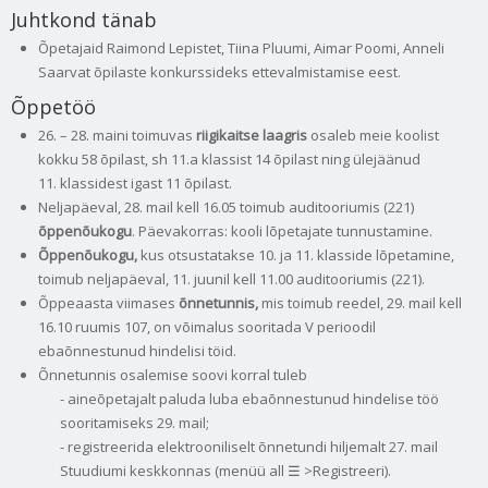
Juhtkond tänab
Õpetajaid Raimond Lepistet, Tiina Pluumi, Aimar Poomi, Anneli
Saarvat õpilaste konkurssideks ettevalmistamise eest.
Õppetöö
26. – 28. maini toimuvas
riigikaitse laagris
osaleb meie koolist
kokku 58 õpilast, sh 11.a klassist 14 õpilast ning ülejäänud
11. klassidest igast 11 õpilast.
Neljapäeval, 28. mail kell 16.05 toimub auditooriumis (221)
õppenõukogu
. Päevakorras: kooli lõpetajate tunnustamine.
Õppenõukogu,
kus otsustatakse 10. ja 11. klasside lõpetamine,
toimub neljapäeval, 11. juunil kell 11.00 auditooriumis (221).
Õppeaasta viimases
õnnetunnis,
mis toimub reedel, 29. mail kell
16.10 ruumis 107, on võimalus sooritada V perioodil
ebaõnnestunud hindelisi töid.
Õnnetunnis osalemise soovi korral tuleb
- aineõpetajalt paluda luba ebaõnnestunud hindelise töö
sooritamiseks 29. mail;
- registreerida elektrooniliselt õnnetundi hiljemalt 27. mail
Stuudiumi keskkonnas (menüü all ☰ >Registreeri).