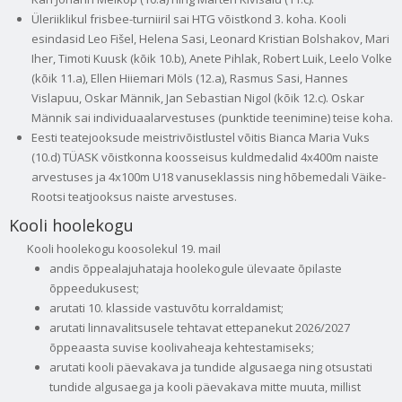
Üleriiklikul frisbee-turniiril sai HTG võistkond 3. koha. Kooli
esindasid Leo Fišel, Helena Sasi, Leonard Kristian Bolshakov, Mari
Iher, Timoti Kuusk (kõik 10.b), Anete Pihlak, Robert Luik, Leelo Volke
(kõik 11.a), Ellen Hiiemari Möls (12.a), Rasmus Sasi, Hannes
Vislapuu, Oskar Männik, Jan Sebastian Nigol (kõik 12.c). Oskar
Männik sai individuaalarvestuses (punktide teenimine) teise koha.
Eesti teatejooksude meistrivõistlustel võitis Bianca Maria Vuks
(10.d) TÜASK võistkonna koosseisus kuldmedalid 4x400m naiste
arvestuses ja 4x100m U18 vanuseklassis ning hõbemedali Väike-
Rootsi teatjooksus naiste arvestuses.
Kooli hoolekogu
Kooli hoolekogu koosolekul 19. mail
andis õppealajuhataja hoolekogule ülevaate õpilaste
õppeedukusest;
arutati 10. klasside vastuvõtu korraldamist;
arutati linnavalitsusele tehtavat ettepanekut 2026/2027
õppeaasta suvise koolivaheaja kehtestamiseks;
arutati kooli päevakava ja tundide algusaega ning otsustati
tundide algusaega ja kooli päevakava mitte muuta, millist