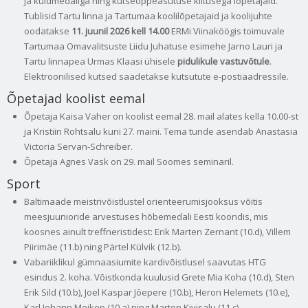
ja kuldmedaliga ning kutseõppeasutuse kiitusega lõpetajaid.
Tublisid Tartu linna ja Tartumaa koolilõpetajaid ja koolijuhte
oodatakse
11. juunil 2026 kell
14.00
ERMi Viinaköögis toimuvale
Tartumaa Omavalitsuste Liidu Juhatuse esimehe Jarno Lauri ja
Tartu linnapea Urmas Klaasi ühisele
pidulikule vastuvõtule
.
Elektroonilised kutsed saadetakse kutsutute e-postiaadressile.
Õpetajad koolist eemal
Õpetaja Kaisa Vaher on koolist eemal 28. mail alates kella 10.00-st
ja Kristiin Rohtsalu kuni 27. maini. Tema tunde asendab Anastasia
Victoria Servan-Schreiber.
Õpetaja Agnes Vask on 29. mail Soomes seminaril.
Sport
Baltimaade meistrivõistlustel orienteerumisjooksus võitis
meesjuunioride arvestuses hõbemedali Eesti koondis, mis
koosnes ainult treffneristidest: Erik Marten Zernant (10.d), Villem
Piirimäe (11.b) ning Pärtel Külvik (12.b).
Vabariiklikul gümnaasiumite kardivõistlusel saavutas HTG
esindus 2. koha. Võistkonda kuulusid Grete Mia Koha (10.d), Sten
Erik Sild (10.b), Joel Kaspar Jõepere (10.b), Heron Helemets (10.e),
Karl Johann Meikop (10.a) ning Marten Kivisalu (11.c).