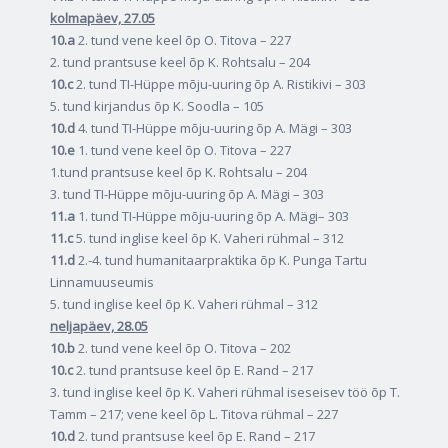
kolmapäev, 27.05
10.a
2. tund vene keel õp O. Titova – 227
2. tund prantsuse keel õp K. Rohtsalu – 204
10.c
2. tund TI-Hüppe mõju-uuring õp A. Ristikivi – 303
5. tund kirjandus õp K. Soodla – 105
10.d
4. tund TI-Hüppe mõju-uuring õp A. Mägi – 303
10.e
1. tund vene keel õp O. Titova – 227
1.tund prantsuse keel õp K. Rohtsalu – 204
3. tund TI-Hüppe mõju-uuring õp A. Mägi – 303
11.a
1. tund TI-Hüppe mõju-uuring õp A. Mägi– 303
11.c
5. tund inglise keel õp K. Vaheri rühmal – 312
11.d
2.-4. tund humanitaarpraktika õp K. Punga Tartu
Linnamuuseumis
5. tund inglise keel õp K. Vaheri rühmal – 312
neljapäev, 28.05
10.b
2. tund vene keel õp O. Titova – 202
10.c
2. tund prantsuse keel õp E. Rand – 217
3. tund inglise keel õp K. Vaheri rühmal iseseisev töö õp T.
Tamm – 217; vene keel õp L. Titova rühmal – 227
10.d
2. tund prantsuse keel õp E. Rand – 217