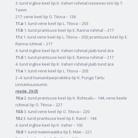
3. tund inglise keel õp K. Vaheri rühmal iseseisev töö õp T.
Tamm
217; vene keel õp O. Titova – 136
11.a
1. tund vene keel õp L. Titova – 203
11.b
1. tund prantsuse keel õp E. Ranna rühmal – 217
11.c
1. tund vene keel õp L. Titova – 203
;
prantsuse keel õp E.
Ranna rühmal – 217
4. tund inglise keel õp K. Vaheri rühmal jääb tund ära
11.d
1. tund prantsuse keel õp E. Ranna rühmal – 217
4. tund inglise keel õp K. Vaheri rühmal jääb tund ära
11.e
1. tund vene keel õp L. Titova – 203
2.-4. tund humanitaarpraktika õp K. Punga Tartu
Linnamuuseumis
reede, 29.05
10.a
2. tund prantsuse keel õp K. Rohtsalu – 144, vene keele
rühmal õp O. Titova – 227
10.b
3. tund vene keel õp O. Titova – 220
10.c
3. tund prantsuse keel õp E. Rand – 144
4. tund inglise keel õp K. Vaher – 102
10.d
1. tund matemaatika õp E. Mäe – 221