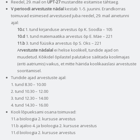
Reedel, 29. mail on
UPT-27
mustandite esitamise tähtaeg.
V perioodi arvestuste nädal
kestab 1.‑5. juunini. Erandkorras
toimuvad esimesed arvestused juba reedel, 29. mail ainetunni
ajal:
10.c
1. tund kirjanduse arvestus õp K. Soodla – 105
10.d
1. tund matemaatika arvestus õp E. Mäe – 221
11.b
3. tund füüsika arvestus õp S. Oks – 221
A
rvestuste nädalal
ei helise koolikell, tundide ajad on
muudetud. Kõikidel õpilastel palutakse säilitada koolimajas
(eriti aatriumis) vaikus, et mitte häirida koolikaaslasi arvestuste
sooritamisel.
Tundide ajad arvestuste ajal:
1. tund 8.30 – 10.00
2. tund 10.30 – 12.00
3. tund 12.30 – 14.00
4. tund 14.30 – 16.00
Kooli lõpueksami osana toimuvad:
11.a bioloogia 2. kursuse arvestus
11.b ajaloo 4. ja bioloogia 2. kursuse arvestus
11.d bioloogia 2. kursuse arvestus