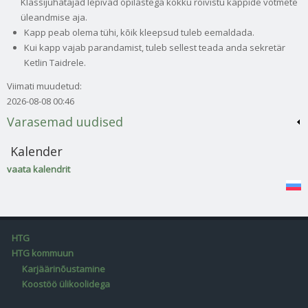
Klassijuhatajad lepivad õpilastega kokku rõivistu kappide võtmete
üleandmise aja.
Kapp peab olema tühi, kõik kleepsud tuleb eemaldada.
Kui kapp vajab parandamist, tuleb sellest teada anda sekretär
Ketlin Taidrele.
Viimati muudetud:
2026-08-08 00:46
Varasemad uudised
Kalender
vaata kalendrit
HTG
HTG kommuun
Karjäärinõustamine
Koostöö ülikoolidega