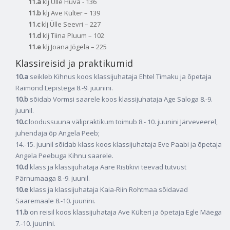
11.a
klj Ülle Hüva - 136
11.b
klj Ave Külter – 139
11.c
klj Ülle Seevri – 227
11.d
klj Tiina Pluum – 102
11.e
klj Joana Jõgela – 225
Klassireisid ja praktikumid
10.a
seikleb Kihnus koos klassijuhataja Ehtel Timaku ja õpetaja
Raimond Lepistega 8.-9. juunini.
10.b
sõidab Vormsi saarele koos klassijuhataja Age Saloga 8.-9.
juunil.
10.c
loodussuuna välipraktikum toimub 8.- 10. juunini Järveveerel,
juhendaja õp Angela Peeb;
14.-15. juunil sõidab klass koos klassijuhataja Eve Paabi ja õpetaja
Angela Peebuga Kihnu saarele.
10.d
klass ja klassijuhataja Aare Ristikivi
teevad tutvust
Pärnumaaga 8.-9. juunil.
10.e
klass ja klassijuhataja Kaia-Riin Rohtmaa sõidavad
Saaremaale 8.-10. juunini.
11.b
on reisil koos klassijuhataja Ave Külteri ja õpetaja Egle Mäega
7.-10. juunini.