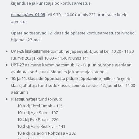
kirjanduse ja kunstiajaloo kordusarvestus
esmaspäev, 01.06
kell 9.30 – 10.00 ruumis 221 prantsuse keele
arvestus
Õpetajad teatavad 12. klasside õpilaste kordusarvestuste hinded
hiljemalt 27. mail.
UPT-26 lisakaitsmine
toimub neljapäeval, 4. juunil kell 10.20 - 11.20
ruumis 203 ja kell 10.00 – 11.40 ruumis 141.
UPT-27
esimene kaitsmine toimub 12.‑17. juunini, täpne ajaplaan
avaldatakse 5. juunil Moodles ja koolimajas stendil.
10. ja 11. klasside õppeaasta pidulik lõpetamine
, millele järgneb
klassijuhataja tund koduklassis, toimub reedel, 12. juunil kell 11.00
aatriumis.
Klassijuhataja tund toimub:
10.a
klj Ehtel Timak – 135
10.b
klj Age Salo – 107
10.c
klj Eve Paap – 220
10.d
klj Aare Ristikivi – 141
10.e
klj Kaia-Riin Rohtmaa – 202