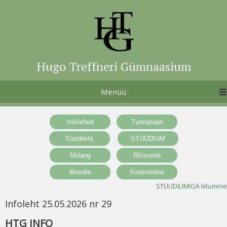
Hugo Treffneri Gümnaasium
Menüü
STUUDIUMIGA liitumine
Infoleht 25.05.2026 nr 29
HTG INFO