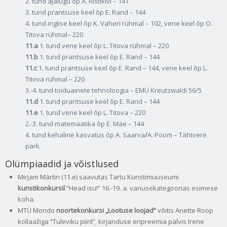
2. tund ajalugu õp A. Ristikivi – 141
3. tund prantsuse keel õp E. Rand – 144
4. tund inglise keel õp K. Vaheri rühmal – 102, vene keel õp O.
Titova rühmal– 220
11.a
1. tund vene keel õp L. Titova rühmal – 220
11.b
1. tund prantsuse keel õp E. Rand – 144
11.c
1. tund prantsuse keel õp E. Rand – 144, vene keel õp L.
Titova rühmal – 220
3.-4. tund toiduainete tehnoloogia – EMÜ Kreutzwaldi 56/5
11.d
1. tund prantsuse keel õp E. Rand – 144
11.e
1. tund vene keel õp L. Titova – 220
2.-3. tund matemaatika õp E. Mäe – 144
4. tund kehaline kasvatus õp A. Saarva
/
A. Poom – Tähtvere
park
Olümpiaadid ja võistlused
Mirjam Märtin (11.e) saavutas Tartu Kunstimuuseumi
kunstikonkursil
“Head isu!” 16.‑19. a. vanusekategoorias esimese
koha.
MTÜ Mondo
noortekonkursi „Lootuse loojad“
võitis Anette Roop
kollaažiga “Tuleviku piiril”, kirjanduse eripreemia pälvis Irene