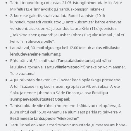
Tartu Linnavolikogu otsustas 21.05. istungil nimetada Mikk Artur
Mikfelti (12.e) linnavolikogu hariduskomisjoni liikmeks.
2. korruse galeriis saab vaadata Roosi Laaniste (10.d)
kunstiolümpiaadi võistlustöö „Tants kubismiga“ kahte erinevat
versiooni. Lisaks on välja pandud Laura Kirki (11.d) joonistus
„Rokokoo soengumood“ ja Liisbet Tobre (10.c) akrüülmaal „Sal et
Ferrum in olivacea pelle“.
Laupäeval, 30. mail algusega kell 12.00 toimub aulas
vilistlaste
lendudevaheline mälumäng
.
Pühapäeval, 31. mail saab
Tantsutaldade tantsijaid
näha
laululaval toimuval Tartu
võimlemispeol
“Õnneks on võimlemine”.
Tule vaatama!
4. juunil võtab direktor Ott Ojaveer koos õpilaskogu presidendi
Artur Tšužase ning kooli näiteringi õpilaste Albert Saksa, Arete
Soku ja nende juhendaja Säde Einastoga osa
Eesti lipu
sünnipäevapidustustest Otepääl
;
Tantsutaldade viie rühma noormehed sõidavad neljapäeva, 4.
juuni õhtul kell 15.30 Vanemuise alumisest parklast Rakverre V
Eesti meeste tantsupeole “Viiekordne”
;
Tartu linnal on kaunis traditsioon tunnustada gümnaasiumi hõbe-