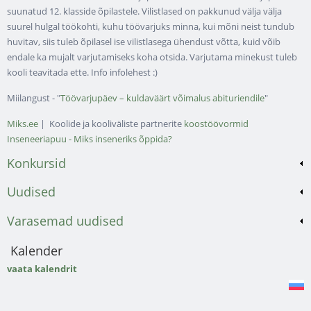
suunatud 12. klasside õpilastele. Vilistlased on pakkunud välja välja
suurel hulgal töökohti, kuhu töövarjuks minna, kui mõni neist tundub
huvitav, siis tuleb õpilasel ise vilistlasega ühendust võtta, kuid võib
endale ka mujalt varjutamiseks koha otsida. Varjutama minekust tuleb
kooli teavitada ette. Info infolehest :)
Miilangust - "
Töövarjupäev – kuldaväärt võimalus abituriendile
"
Miks.ee
| Koolide ja kooliväliste partnerite
koostöövormid
Inseneeriapuu - Miks inseneriks õppida?
Konkursid
Uudised
Varasemad uudised
Kalender
vaata kalendrit