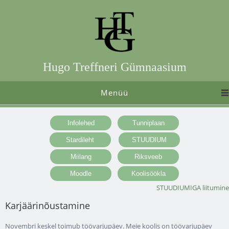
Hugo Treffneri Gümnaasium
Menüü
STUUDIUMIGA liitumine
Karjäärinõustamine
Novembri keskel toimub töövarjupäev. Meie koolis on töövarjupäev