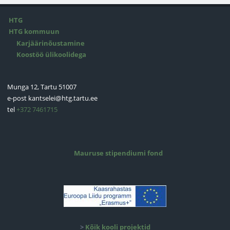
HTG
HTG kommuun
Karjäärinõustamine
Koostöö ülikoolidega
Munga 12, Tartu 51007
e-post
kantselei@htg.tartu.ee
tel
+372 7461715
Mauruse stipendiumi fond
>
Kõik kooli projektid