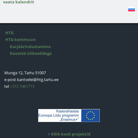
vaata kalendrit
HTG
HTG kommuun
Karjäärinõustamine
Koostöö ülikoolidega
Munga 12, Tartu 51007
e-post
kantselei@htg.tartu.ee
tel
+372 7461715
>
Kõik kooli projektid