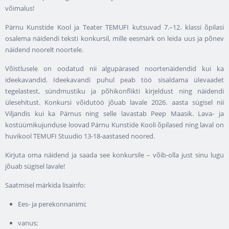
võimalus!
Pärnu Kunstide Kool ja Teater TEMUFI kutsuvad 7.–12. klassi õpilasi
osalema näidendi teksti konkursil, mille eesmärk on leida uus ja põnev
näidend noorelt noortele.
Võistlusele on oodatud nii algupärased noortenäidendid kui ka
ideekavandid. Ideekavandi puhul peab töö sisaldama ülevaadet
tegelastest, sündmustiku ja põhikonflikti kirjeldust ning näidendi
ülesehitust. Konkursi võidutöö jõuab lavale 2026. aasta sügisel nii
Viljandis kui ka Pärnus ning selle lavastab Peep Maasik. Lava- ja
kostüümikujunduse loovad Pärnu Kunstide Kooli õpilased ning laval on
huvikool TEMUFI Stuudio 13-18-aastased noored.
Kirjuta oma näidend ja saada see konkursile – võib-olla just sinu lugu
jõuab sügisel lavale!
Saatmisel märkida lisainfo:
Ees- ja perekonnanimi;
vanus;