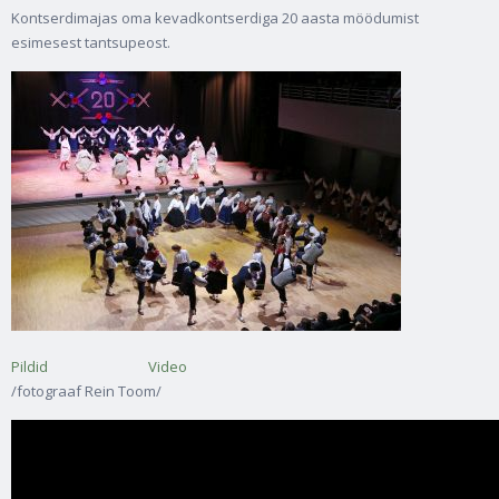
Kontserdimajas oma kevadkontserdiga 20 aasta möödumist
esimesest tantsupeost.
Pildid
Video
/fotograaf Rein Toom/