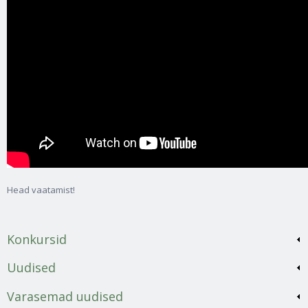
Head vaatamist!
Konkursid
Uudised
Varasemad uudised