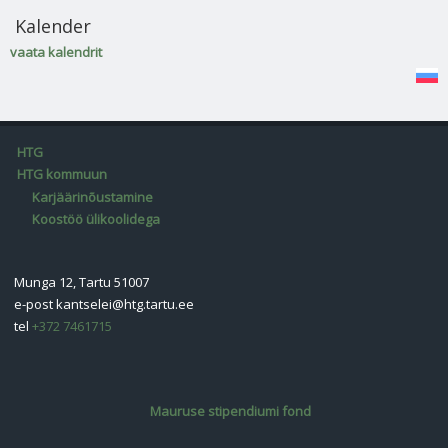
Kalender
vaata kalendrit
HTG
HTG kommuun
Karjäärinõustamine
Koostöö ülikoolidega
Munga 12, Tartu 51007
e-post
kantselei@htg.tartu.ee
tel
+372 7461715
Mauruse stipendiumi fond