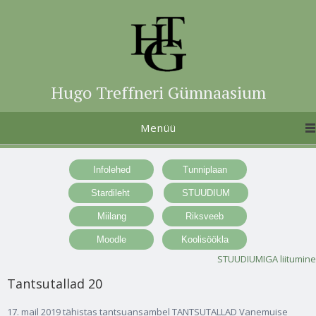
Hugo Treffneri Gümnaasium
Menüü
STUUDIUMIGA liitumine
Tantsutallad 20
17. mail 2019 tähistas tantsuansambel TANTSUTALLAD Vanemuise