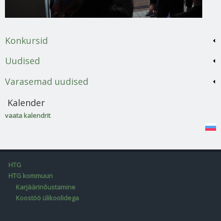
Konkursid
Uudised
Varasemad uudised
Kalender
vaata kalendrit
HTG
HTG kommuun
Karjäärinõustamine
Koostöö ülikoolidega