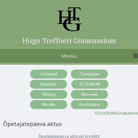
Hugo Treffneri Gümnaasium
Menüü
STUUDIUMIGA liitumine
Õpetajatepäeva aktus
Õpetajatepäeva aktusel õnnitleti