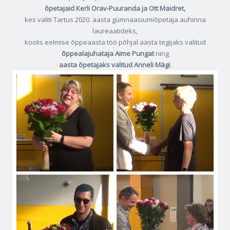
õpetajaid Kerli Orav-Puuranda ja Ott Maidret,
kes valiti Tartus 2020. aasta gümnaasiumiõpetaja auhinna
laureaatideks,
koolis eelmise õppeaasta töö põhjal aasta tegijaks valitud
õppealajuhataja Aime Pungat
ning
aasta õpetajaks valitud Anneli Mägi
.