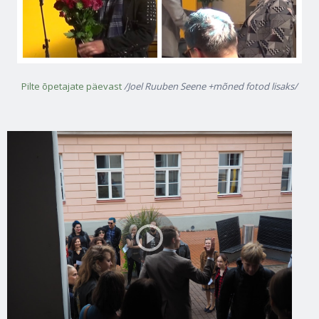
Pilte õpetajate päevast
/Joel Ruuben Seene +mõned fotod lisaks/